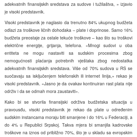
adekvatnih finansijskih sredstava za sudove i tužilaštva, » izjavio
je visoki predstavnik.
Visoki predstavnik je naglasio da trenutno 84% ukupnog budžeta
odlazi za troškove ličnih dohodaka – plate i doprinose. Samo 16%
budžeta preostaje za ostale tekuće troškove – kao što su troškovi
električne energije, grijanja, telefona. «Mnogi sudovi u oba
entiteta ne mogu nastaviti sa sudskim procesima zbog
nemogućnosti plaćanja potrebnih vještaka zbog nedostatka
adekvatnih finansijskih sredstava. Više od 70% sudova u RS se
suočavaju sa isključenjem telefonskih ili internet linija,» rekao je
visoki predstavnik. «Jasno je da ovakav kontinuiran rast plata nije
održiv i da se odmah mora zaustaviti».
Kako bi se stvorila finansijski održiva budžetska situacija u
pravousđu, visoki predstavnik je rekao da plate u određenim
sudskim instancama moraju biti smanjene i do 16% u Federaciji, a
do 4% u Republici Srpskoj. Takva mjera bi smanjila kadrovske
troškove na iznos od približno 70%, što je u skladu sa evropskim