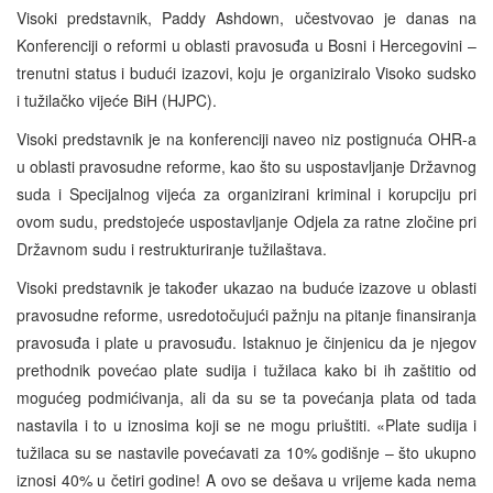
Visoki predstavnik, Paddy Ashdown, učestvovao je danas na
Konferenciji o reformi u oblasti pravosuđa u Bosni i Hercegovini –
trenutni status i budući izazovi, koju je organiziralo Visoko sudsko
i tužilačko vijeće BiH (HJPC).
Visoki predstavnik je na konferenciji naveo niz postignuća OHR-a
u oblasti pravosudne reforme, kao što su uspostavljanje Državnog
suda i Specijalnog vijeća za organizirani kriminal i korupciju pri
ovom sudu, predstojeće uspostavljanje Odjela za ratne zločine pri
Državnom sudu i restrukturiranje tužilaštava.
Visoki predstavnik je također ukazao na buduće izazove u oblasti
pravosudne reforme, usredotočujući pažnju na pitanje finansiranja
pravosuđa i plate u pravosuđu. Istaknuo je činjenicu da je njegov
prethodnik povećao plate sudija i tužilaca kako bi ih zaštitio od
mogućeg podmićivanja, ali da su se ta povećanja plata od tada
nastavila i to u iznosima koji se ne mogu priuštiti. «Plate sudija i
tužilaca su se nastavile povećavati za 10% godišnje – što ukupno
iznosi 40% u četiri godine! A ovo se dešava u vrijeme kada nema