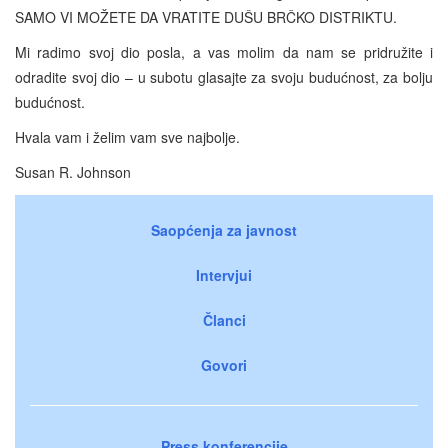
SAMO VI MOŽETE DA VRATITE DUŠU BRČKO DISTRIKTU.
Mi radimo svoj dio posla, a vas molim da nam se pridružite i
odradite svoj dio – u subotu glasajte za svoju budućnost, za bolju
budućnost.
Hvala vam i želim vam sve najbolje.
Susan R. Johnson
Saopćenja za javnost
Intervjui
Članci
Govori
Press konferencije