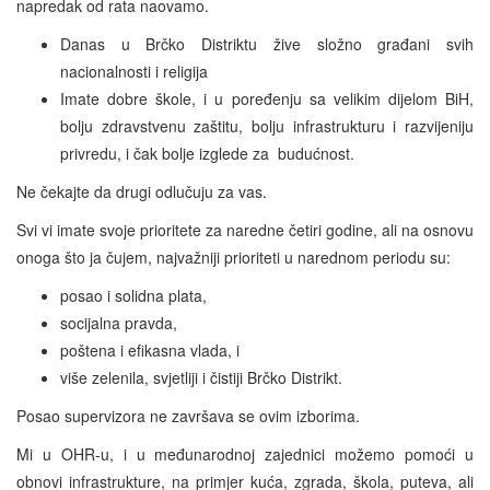
napredak od rata naovamo.
Danas u Brčko Distriktu žive složno građani svih
nacionalnosti i religija
Imate dobre škole, i u poređenju sa velikim dijelom BiH,
bolju zdravstvenu zaštitu, bolju infrastrukturu i razvijeniju
privredu, i čak bolje izglede za budućnost.
Ne čekajte da drugi odlučuju za vas.
Svi vi imate svoje prioritete za naredne četiri godine, ali na osnovu
onoga što ja čujem, najvažniji prioriteti u narednom periodu su:
posao i solidna plata,
socijalna pravda,
poštena i efikasna vlada, i
više zelenila, svjetliji i čistiji Brčko Distrikt.
Posao supervizora ne završava se ovim izborima.
Mi u OHR-u, i u međunarodnoj zajednici možemo pomoći u
obnovi infrastrukture, na primjer kuća, zgrada, škola, puteva, ali