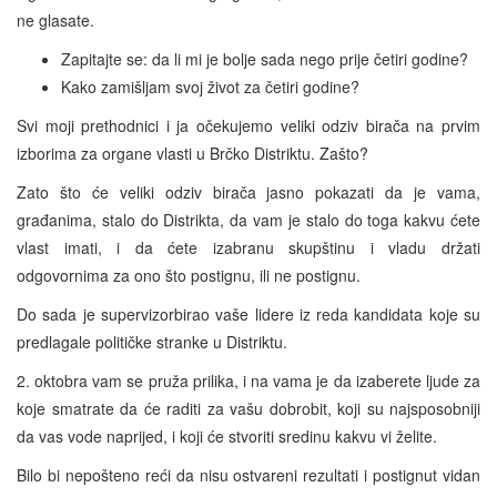
ne glasate.
Zapitajte se: da li mi je bolje sada nego prije četiri godine?
Kako zamišljam svoj život za četiri godine?
Svi moji prethodnici i ja očekujemo veliki odziv birača na prvim
izborima za organe vlasti u Brčko Distriktu. Zašto?
Zato što će veliki odziv birača jasno pokazati da je vama,
građanima, stalo do Distrikta, da vam je stalo do toga kakvu ćete
vlast imati, i da ćete izabranu skupštinu i vladu držati
odgovornima za ono što postignu, ili ne postignu.
Do sada je supervizorbirao vaše lidere iz reda kandidata koje su
predlagale političke stranke u Distriktu.
2. oktobra vam se pruža prilika, i na vama je da izaberete ljude za
koje smatrate da će raditi za vašu dobrobit, koji su najsposobniji
da vas vode naprijed, i koji će stvoriti sredinu kakvu vi želite.
Bilo bi nepošteno reći da nisu ostvareni rezultati i postignut vidan