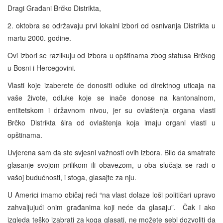
Dragi Građani Brčko Distrikta,
2. oktobra se održavaju prvi lokalni izbori od osnivanja Distrikta u
martu 2000. godine.
Ovi izbori se razlikuju od izbora u opštinama zbog statusa Brčkog
u Bosni i Hercegovini.
Vlasti koje izaberete će donositi odluke od direktnog uticaja na
vaše živote, odluke koje se inače donose na kantonalnom,
entitetskom i državnom nivou, jer su ovlaštenja organa vlasti
Brčko Distrikta šira od ovlaštenja koja imaju organi vlasti u
opštinama.
Uvjerena sam da ste svjesni važnosti ovih izbora. Bilo da smatrate
glasanje svojom prilikom ili obavezom, u oba slučaja se radi o
vašoj budućnosti, i stoga, glasajte za nju.
U Americi imamo običaj reći “na vlast dolaze loši političari upravo
zahvaljujući onim građanima koji neće da glasaju”. Čak i ako
izgleda teško izabrati za koga glasati, ne možete sebi dozvoliti da