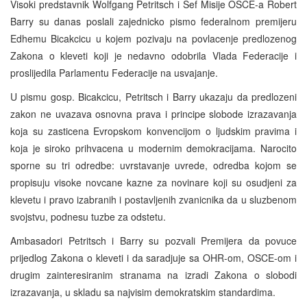
Visoki predstavnik Wolfgang Petritsch i Sef Misije OSCE-a Robert
Barry su danas poslali zajednicko pismo federalnom premijeru
Edhemu Bicakcicu u kojem pozivaju na povlacenje predlozenog
Zakona o kleveti koji je nedavno odobrila Vlada Federacije i
proslijedila Parlamentu Federacije na usvajanje.
U pismu gosp. Bicakcicu, Petritsch i Barry ukazaju da predlozeni
zakon ne uvazava osnovna prava i principe slobode izrazavanja
koja su zasticena Evropskom konvencijom o ljudskim pravima i
koja je siroko prihvacena u modernim demokracijama. Narocito
sporne su tri odredbe: uvrstavanje uvrede, odredba kojom se
propisuju visoke novcane kazne za novinare koji su osudjeni za
klevetu i pravo izabranih i postavljenih zvanicnika da u sluzbenom
svojstvu, podnesu tuzbe za odstetu.
Ambasadori Petritsch i Barry su pozvali Premijera da povuce
prijedlog Zakona o kleveti i da saradjuje sa OHR-om, OSCE-om i
drugim zainteresiranim stranama na izradi Zakona o slobodi
izrazavanja, u skladu sa najvisim demokratskim standardima.