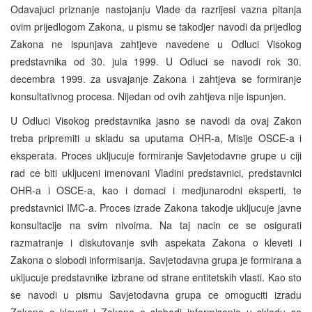
Odavajuci priznanje nastojanju Vlade da razrijesi vazna pitanja
ovim prijedlogom Zakona, u pismu se takodjer navodi da prijedlog
Zakona ne ispunjava zahtjeve navedene u Odluci Visokog
predstavnika od 30. jula 1999. U Odluci se navodi rok 30.
decembra 1999. za usvajanje Zakona i zahtjeva se formiranje
konsultativnog procesa. Nijedan od ovih zahtjeva nije ispunjen.
U Odluci Visokog predstavnika jasno se navodi da ovaj Zakon
treba pripremiti u skladu sa uputama OHR-a, Misije OSCE-a i
eksperata. Proces ukljucuje formiranje Savjetodavne grupe u ciji
rad ce biti ukljuceni imenovani Vladini predstavnici, predstavnici
OHR-a i OSCE-a, kao i domaci i medjunarodni eksperti, te
predstavnici IMC-a. Proces izrade Zakona takodje ukljucuje javne
konsultacije na svim nivoima. Na taj nacin ce se osigurati
razmatranje i diskutovanje svih aspekata Zakona o kleveti i
Zakona o slobodi informisanja. Savjetodavna grupa je formirana a
ukljucuje predstavnike izbrane od strane entitetskih vlasti. Kao sto
se navodi u pismu Savjetodavna grupa ce omoguciti izradu
Zakona o kleveti i Zakona o slobodi informisanja u skladu sa