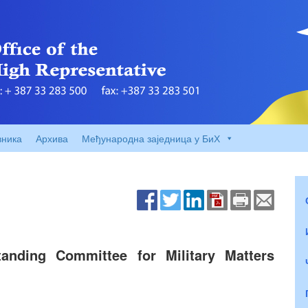
вника
Архива
Међународна заједница у БиХ
tanding Committee for Military Matters