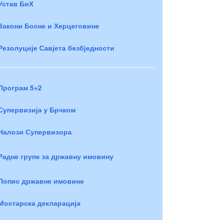
Устав БиХ
Закони Босне и Херцеговине
Резолуције Савјета безбједности
Програм 5+2
Супервизија у Брчком
Налози Супервизора
Радне групе за државну имовину
Попис државне имовине
Мостарска декларација