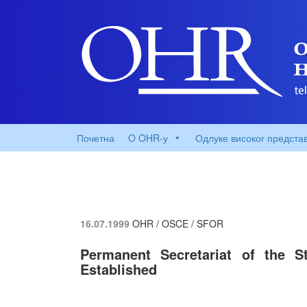
Почетна
O OHR-у
Одлуке високог предста
16.07.1999
OHR / OSCE / SFOR
Permanent Secretariat of the S
Established