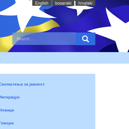
English
bosanski
hrvatski
Саопштења за јавност
Интервјуи
Чланци
Говори