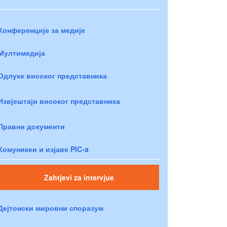
Конференције за медије
Мултимедија
Одлуке високог представника
Извјештаји високог представника
Правни документи
Комуникеи и изјаве PIC-a
Zahtjevi za intervjue
Дејтонски мировни споразум