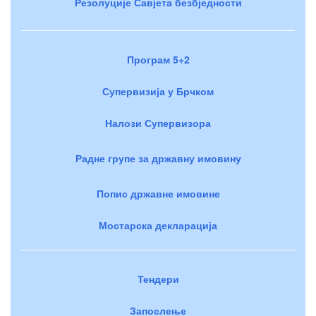
Резолуције Савјета безбједности
Програм 5+2
Супервизија у Брчком
Налози Супервизора
Радне групе за државну имовину
Попис државне имовине
Мостарска декларација
Тендери
Запослење