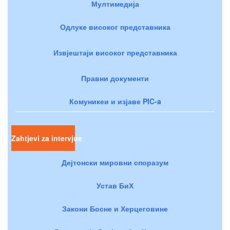
Мултимедија
Одлуке високог представника
Извјештаји високог представника
Правни документи
Комуникеи и изјаве PIC-a
Zahtjevi za intervjue
Дејтонски мировни споразум
Устав БиХ
Закони Босне и Херцеговине