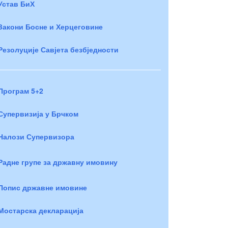
Устав БиХ
Закони Босне и Херцеговине
Резолуције Савјета безбједности
Програм 5+2
Супервизија у Брчком
Налози Супервизора
Радне групе за државну имовину
Попис државне имовине
Мостарска декларација