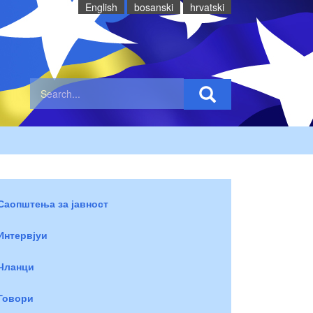
English
bosanski
hrvatski
Саопштења за јавност
Интервјуи
Чланци
Говори