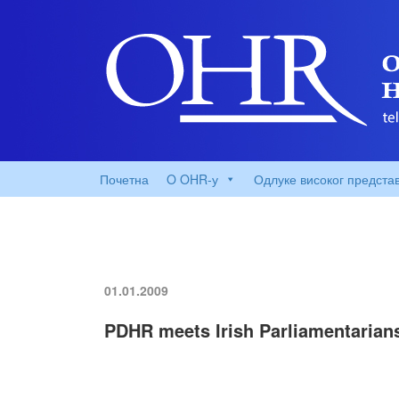
Почетна
O OHR-у
Одлуке високог предста
01.01.2009
PDHR meets Irish Parliamentarians