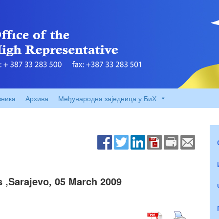
вника
Архива
Међународна заједница у БиХ
 ,Sarajevo, 05 March 2009