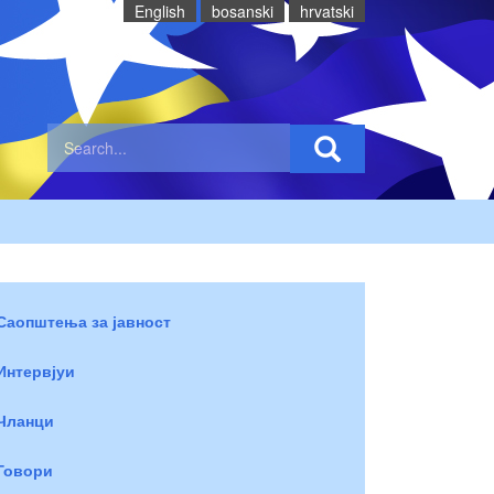
English
bosanski
hrvatski
Саопштења за јавност
Интервјуи
Чланци
Говори