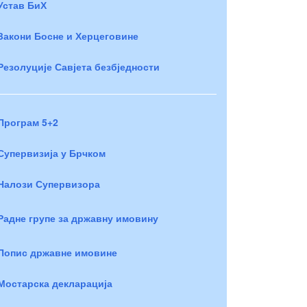
Устав БиХ
Закони Босне и Херцеговине
Резолуције Савјета безбједности
Програм 5+2
Супервизија у Брчком
Налози Супервизора
Радне групе за државну имовину
Попис државне имовине
Мостарска декларација