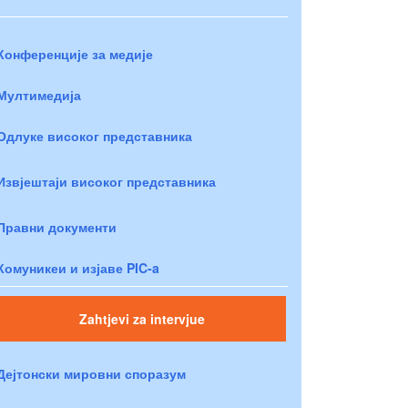
Конференције за медије
Мултимедија
Одлуке високог представника
Извјештаји високог представника
Правни документи
Комуникеи и изјаве PIC-a
Zahtjevi za intervjue
Дејтонски мировни споразум