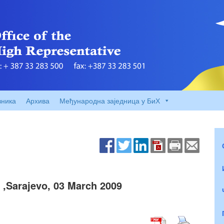
вника
Архива
Међународна заједница у БиХ
,Sarajevo, 03 March 2009