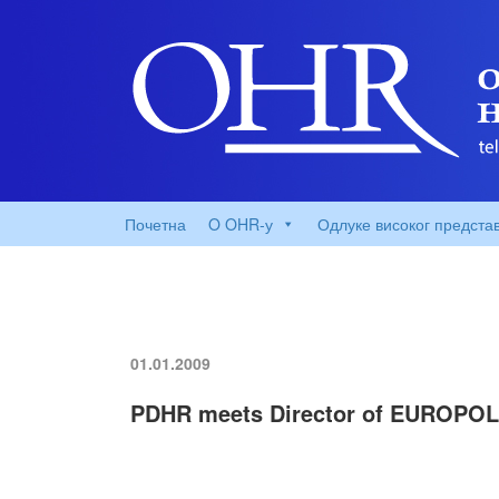
Почетна
O OHR-у
Одлуке високог предста
01.01.2009
PDHR meets Director of EUROPOL 