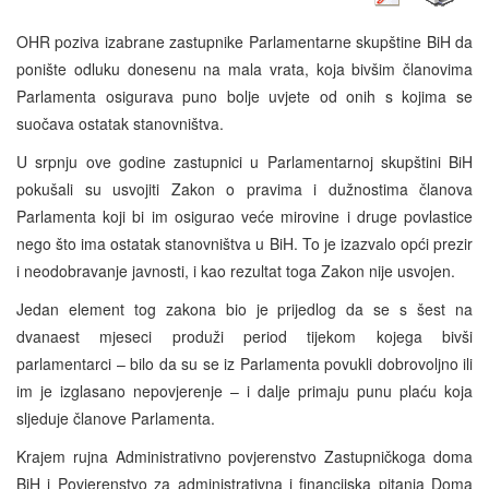
OHR poziva izabrane zastupnike Parlamentarne skupštine BiH da
ponište odluku donesenu na mala vrata, koja bivšim članovima
Parlamenta osigurava puno bolje uvjete od onih s kojima se
suočava ostatak stanovništva.
U srpnju ove godine zastupnici u Parlamentarnoj skupštini BiH
pokušali su usvojiti Zakon o pravima i dužnostima članova
Parlamenta koji bi im osigurao veće mirovine i druge povlastice
nego što ima ostatak stanovništva u BiH. To je izazvalo opći prezir
i neodobravanje javnosti, i kao rezultat toga Zakon nije usvojen.
Jedan element tog zakona bio je prijedlog da se s šest na
dvanaest mjeseci produži period tijekom kojega bivši
parlamentarci – bilo da su se iz Parlamenta povukli dobrovoljno ili
im je izglasano nepovjerenje – i dalje primaju punu plaću koja
sljeduje članove Parlamenta.
Krajem rujna Administrativno povjerenstvo Zastupničkoga doma
BiH i Povjerenstvo za administrativna i financijska pitanja Doma