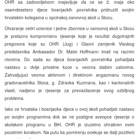
OHR sa zadovoljstvom majavljuje da ce se 2. maja oko
osamdesetero djece bosnjackih povratnika pridruziti svojim
hrvatskim kolegama u opcinskoj osnovnoj skoli u Stocu.
Otvaranje cetiri ucionice i jedne zbornice u osnovnoj skoli u Stocu
je prelazno kompromisno rjesenje koje je rezultat dugotrajnih
pregovora koje su OHR (Jug) i Glavni zamjenik Visokog
predstavnika Ambasador Dr. Matei Hoffmann imali na raznim
nivoima. Do sada su djeca bosnjackih povratnika pohadjala
nastavu u dvije privatne kuce u veoma slabim uslovima.
Zahvaljujuci veoma aktivnom i direktnom angazmanu novog
gradonacelnika Stoca, g. Zdravka Kuzmana, kao i kantonalnih
vlasti, nadjeno je rjesenje za prevazilazenje ovog ozbiljnog
problema.
Iako ce hrvatska i bosnjacka djeca u ovoj skoli pohadjati nastavu
po svojim programima dok se ne postigne sveopce rjesenje o
skolskom programu u BiH, OHR je izuzetno ohrabren ovim
pocetnim korakom. Na putu ka pomirenju ocekuje se dalji pozitivni