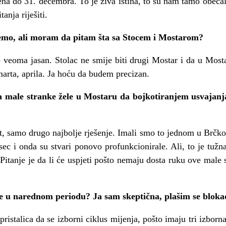
na do 31. decembra. To je živa istina, to su nam tamo obećal
anja riješiti.
emo, ali moram da pitam šta sa Stocem i Mostarom?
 veoma jasan. Stolac ne smije biti drugi Mostar i da u Mosta
marta, aprila. Ja hoću da budem precizan.
da male stranke žele u Mostaru da bojkotiranjem usvajanj
st, samo drugo najbolje rješenje. Imali smo to jednom u Brčkom
esec i onda su stvari ponovo profunkcionirale. Ali, to je tuž
Pitanje je da li će uspjeti pošto nemaju dosta ruku ove male 
te u narednom periodu? Ja sam skeptična, plašim se bloka
pristalica da se izborni ciklus mijenja, pošto imaju tri izborn