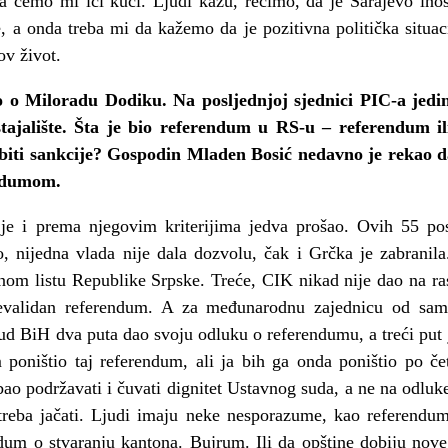
a ćemo mi ići kući. Ljudi kažu, recimo, da je Sarajevo in
e, a onda treba mi da kažemo da je pozitivna politička situa
ov život.
 o Miloradu Dodiku. Na posljednjoj sjednici PIC-a jedi
stajalište. Šta je bio referendum u RS-u – referendum il
obiti sankcije? Gospodin Mladen Bosić nedavno je rekao d
endumom.
e i prema njegovim kriterijima jedva prošao. Ovih 55 pos
o, nijedna vlada nije dala dozvolu, čak i Grčka je zabranil
nom listu Republike Srpske. Treće, CIK nikad nije dao na ras
evalidan referendum. A za međunarodnu zajednicu od samo
ud BiH dva puta dao svoju odluku o referendumu, a treći put je
 poništio taj referendum, ali ja bih ga onda poništio po čet
bao podržavati i čuvati dignitet Ustavnog suda, a ne na odl
reba jačati. Ljudi imaju neke nesporazume, kao referendum 
dum o stvaranju kantona. Bujrum. Ili da opštine dobiju nov