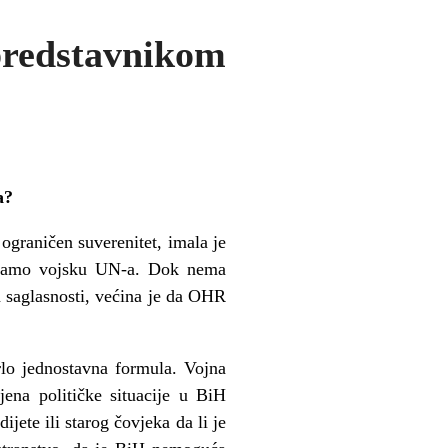
redstavnikom
a?
ograničen suverenitet, imala je
u imamo vojsku UN-a. Dok nema
a saglasnosti, većina je da OHR
rlo jednostavna formula. Vojna
ena političke situacije u BiH
ete ili starog čovjeka da li je