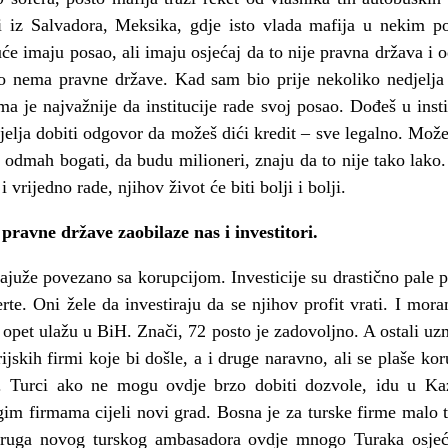
i iz Salvadora, Meksika, gdje isto vlada mafija u nekim p
e imaju posao, ali imaju osjećaj da to nije pravna država i o
što nema pravne države. Kad sam bio prije nekoliko nedjel
a je najvažnije da institucije rade svoj posao. Dođeš u insti
djelja dobiti odgovor da možeš dići kredit – sve legalno. Može
 odmah bogati, da budu milioneri, znaju da to nije tako lako.
i vrijedno rade, njihov život će biti bolji i bolji.
ravne države zaobilaze nas i investitori.
najuže povezano sa korupcijom. Investicije su drastično pale p
rte. Oni žele da investiraju da se njihov profit vrati. I mo
it opet ulažu u BiH. Znači, 72 posto je zadovoljno. A ostali uzm
jskih firmi koje bi došle, a i druge naravno, ali se plaše koru
et. Turci ako ne mogu ovdje brzo dobiti dozvole, idu u 
im firmama cijeli novi grad. Bosna je za turske firme malo trž
supruga novog turskog ambasadora ovdje mnogo Turaka osj