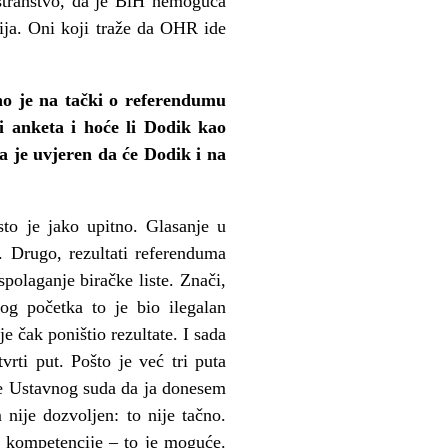
ostranstvo, da je BiH nemoguća
cija. Oni koji traže da OHR ide
no je na tački o referendumu
i anketa i hoće li Dodik kao
a je uvjeren da će Dodik i na
to je jako upitno. Glasanje u
a. Drugo, rezultati referenduma
polaganje biračke liste. Znači,
g početka to je bio ilegalan
 čak poništio rezultate. I sada
vrti put. Pošto je već tri puta
uke Ustavnog suda da ja donesem
nije dozvoljen: to nije tačno.
e kompetencije – to je moguće.