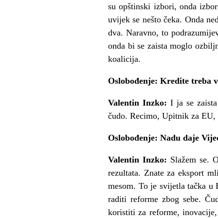
su opštinski izbori, onda izbor
uvijek se nešto čeka. Onda ned
dva. Naravno, to podrazumijeva
onda bi se zaista moglo ozbilj
koalicija.
Oslobođenje: Kredite treba v
Valentin Inzko:
I ja se zais
čudo. Recimo, Upitnik za EU, pa
Oslobođenje: Nadu daje Vijeće
Valentin Inzko:
Slažem se. O
rezultata. Znate za eksport ml
mesom. To je svijetla tačka u 
raditi reforme zbog sebe. Čud
koristiti za reforme, inovacij