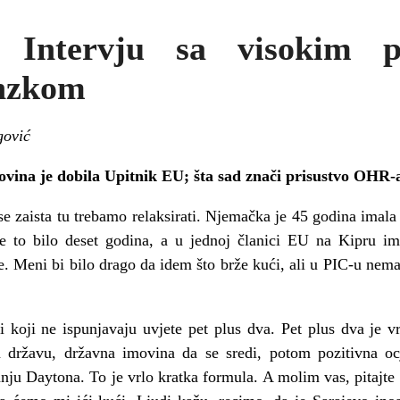
: Intervju sa visokim p
Inzkom
gović
ovina je dobila Upitnik EU; šta sad znači prisustvo OHR-
se zaista tu trebamo relaksirati. Njemačka je 45 godina imala 
 je to bilo deset godina, a u jednoj članici EU na Kipr
je. Meni bi bilo drago da idem što brže kući, ali u PIC-u nem
oji ne ispunjavaju uvjete pet plus dva. Pet plus dva je v
a državu, državna imovina da se sredi, potom pozitivna ocj
u Daytona. To je vrlo kratka formula. A molim vas, pitajte dij