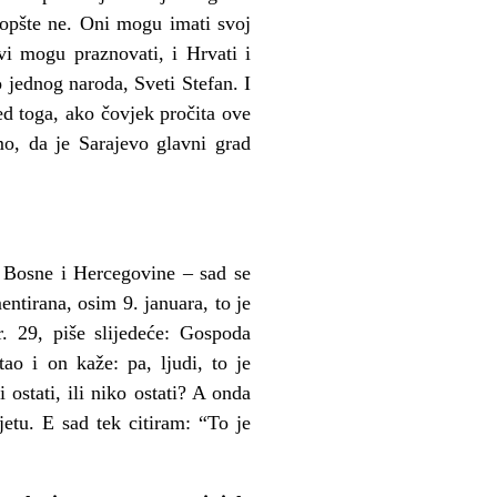
Uopšte ne. Oni mogu imati svoj
vi mogu praznovati, i Hrvati i
 jednog naroda, Sveti Stefan. I
ed toga, ako čovjek pročita ove
mo, da je Sarajevo glavni grad
.
 Bosne i Hercegovine – sad se
ntirana, osim 9. januara, to je
r. 29, piše slijedeće: Gospoda
ao i on kaže: pa, ljudi, to je
ostati, ili niko ostati? A onda
jetu. E sad tek citiram: “To je