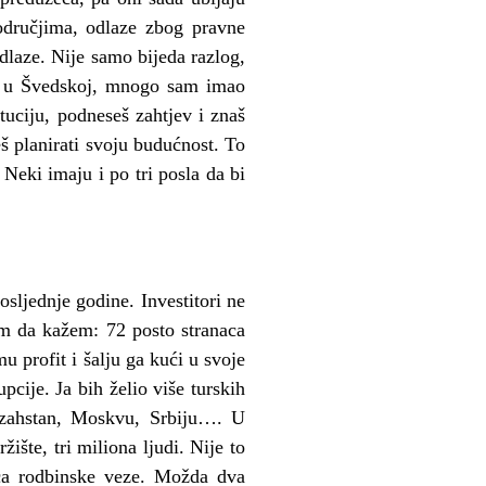
odručjima, odlaze zbog pravne
dlaze. Nije samo bijeda razlog,
ja u Švedskoj, mnogo sam imao
tuciju, podneseš zahtjev i znaš
š planirati svoju budućnost. To
 Neki imaju i po tri posla da bi
osljednje godine. Investitori ne
ram da kažem: 72 posto stranaca
u profit i šalju ga kući u svoje
pcije. Ja bih želio više turskih
Kazahstan, Moskvu, Srbiju…. U
ište, tri miliona ljudi. Nije to
eća rodbinske veze. Možda dva