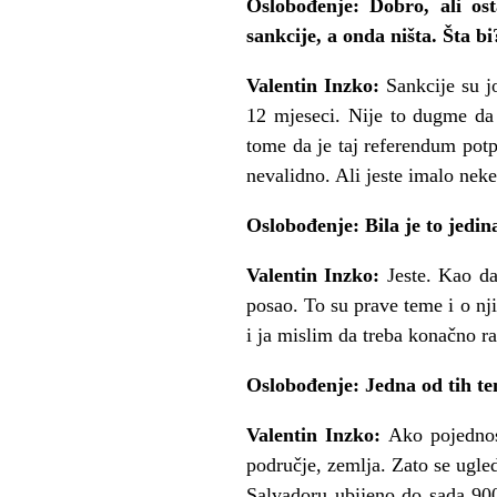
Oslobođenje: Dobro, ali os
sankcije, a onda ništa. Šta bi
Valentin Inzko:
Sankcije su j
12 mjeseci. Nije to dugme da 
tome da je taj referendum potp
nevalidno. Ali jeste imalo neke
Oslobođenje: Bila je to jedi
Valentin Inzko:
Jeste. Kao d
posao. To su prave teme i o nji
i ja mislim da treba konačno ra
Oslobođenje: Jedna od tih tem
Valentin Inzko:
Ako pojednos
područje, zemlja. Zato se ugl
Salvadoru ubijeno do sada 900 