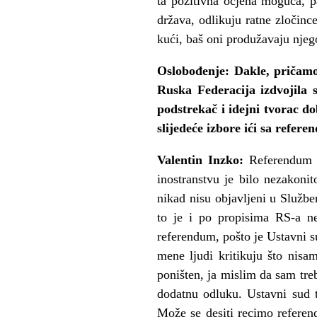
ta pozitivna ocjena moguća, p
država, odlikuju ratne zločinc
kući, baš oni produžavaju njeg
Oslobođenje: Dakle, pričamo
Ruska Federacija izdvojila 
podstrekač i idejni tvorac d
slijedeće izbore ići sa refer
Valentin Inzko:
Referendum j
inostranstvu je bilo nezakonit
nikad nisu objavljeni u Službe
to je i po propisima RS-a n
referendum, pošto je Ustavni s
mene ljudi kritikuju što nisam
poništen, ja mislim da sam tre
dodatnu odluku. Ustavni sud t
Može se desiti recimo referen