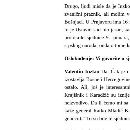
Drugo, ljudi misle da je Inzk
zvanični praznik, ali molim v
Bošnjaci. U Prnjavoru ima 16 r
tu je Ustavni sud bio jasan, k
protokole sjednice 9. januara
srpskog naroda, onda o tome ka
Oslobođenje: Vi govorite o sj
Valentin Inzko:
Da. Čak je i
izostavlja Bosne i Hercegovine
ostalo. Ali, još je interesan
Krajišnik i Karadžić su iznij
neizvodivo. Da li ćemo mi sa r
kaže general Ratko Mladić Kara
genocid.” To su bile te sjednic