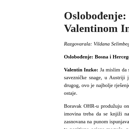
Oslobođenje
Valentinom 
Razgovarala: Vildana Selimbe
Oslobođenje: Bosna i Herceg
Valentin Inzko:
Ja mislim da 
savezničke snage, u Austriji
drugog, ovo je najbolje rješen
ostaje.
Boravak OHR-u produžuju oni k
imovina treba da se knjiži n
zasnovana na punom ispunjavanj