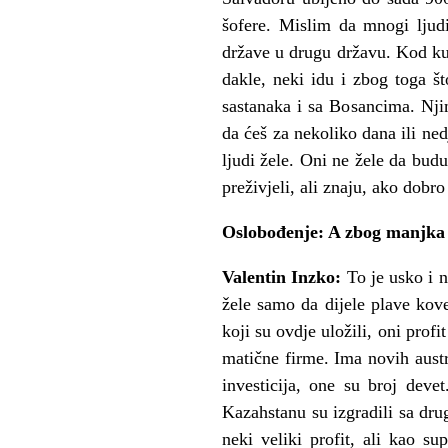
šofere. Mislim da mnogi ljud
države u drugu državu. Kod kuć
dakle, neki idu i zbog toga 
sastanaka i sa Bosancima. Njim
da ćeš za nekoliko dana ili ne
ljudi žele. Oni ne žele da budu
preživjeli, ali znaju, ako dobro 
Oslobođenje: A zbog manjka p
Valentin Inzko:
To je usko i 
žele samo da dijele plave kove
koji su ovdje uložili, oni prof
matične firme. Ima novih austri
investicija, one su broj dev
Kazahstanu su izgradili sa drug
neki veliki profit, ali kao 