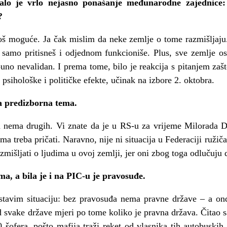
talo je vrlo nejasno ponašanje međunarodne zajednice:
?
oš moguće. Ja čak mislim da neke zemlje o tome razmišljaju.
samo pritisneš i odjednom funkcioniše. Plus, sve zemlje os
uno nevalidan. I prema tome, bilo je reakcija s pitanjem zašto
 psihološke i političke efekte, učinak na izbore 2. oktobra.
na predizborna tema.
a nema drugih. Vi znate da je u RS-u za vrijeme Milorada Do
ma treba pričati. Naravno, nije ni situacija u Federaciji ruži
zmišljati o ljudima u ovoj zemlji, jer oni zbog toga odlučuju
a, a bila je i na PIC-u je pravosuđe.
tavim situaciju: bez pravosuđa nema pravne države – a on
ed svake države mjeri po tome koliko je pravna država. Čitao
šofera, pošto mafija traži reket od vlasnika tih autobuskih