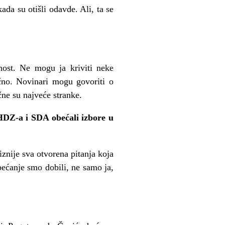
da su otišli odavde. Ali, ta se
ost. Ne mogu ja kriviti neke
ično. Novinari mogu govoriti o
čne su najveće stranke.
 HDZ-a i SDA obećali izbore u
ciznije sva otvorena pitanja koja
bećanje smo dobili, ne samo ja,