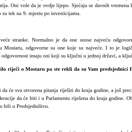
ja. Oni vole da je ovdje lijepo. Sjećaju se davnih vremena ka
o su tek na 9. mjestu po investicijama.
jveće stranke. Normalno je da one snose najveću odgovorn
 u Mostaru, odgovorne su one koje su najveće. I to je log
: odgovornost imaju oni koji su ključni u jednoj državi, a klju
ilo riječi o Mostaru pa ste rekli da su Vam predsjednici
 da će sva otvorena pitanja riješiti do kraja godine, a još pre
acije da će biti i u Parlamentu riješena do kraja godine. O
 bili u Predsjedništvu.