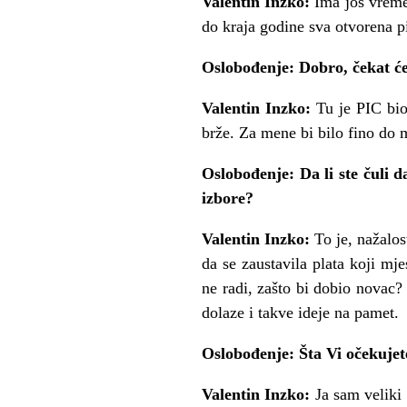
Valentin Inzko:
Ima još vreme
do kraja godine sva otvorena pit
Oslobođenje: Dobro, čekat ć
Valentin Inzko:
Tu je PIC bio
brže. Za mene bi bilo fino do 
Oslobođenje: Da li ste čuli 
izbore?
Valentin Inzko:
To je, nažalo
da se zaustavila plata koji mj
ne radi, zašto bi dobio novac? 
dolaze i takve ideje na pamet.
Oslobođenje: Šta Vi očekuje
Valentin Inzko:
Ja sam veliki 