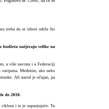
i. Pogotovo dr. Čović, da će se
ru treba da se izbori održe što
a budžeta natjeraju velike na
, u više navrata i u Federaciji
na varijanta. Međutim, ako neko
stranke. Ali narod je očajan, pa
de do 2018.
a ciklusa i to je zapanjujuće. Tu