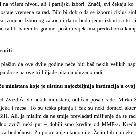
i na višem nivou, ali i partijski izbori. Znači, svi čekaju k
ostaje vremena za rad. Bilo bi dobro da se izborni ciklus si
 izmjene Izbornog zakona i da to budu jedni izbori sa tri cik
no raditi barem tri godine, pošto uvijek ima predizborna kam
ratiti
ta plašim da ove dvije godine neće biti baš nekih velikih na
 da se na ove tri hiljade pitanja ubrzano radi.
 ministara koje je uistinu najozbiljnija institucija u ovoj
d Zvizdića do nekih ministara, odličan posao rade. Mirko 
ijeka i mesa. To su teška pitanja i čak su neki domaći akter
BiH. Ali, ja mislim da ne smije prevladati mišljenje da se ra
no zvuči neki put – dobili smo kredite od MMF-a. Kredite 
e, za budućnost. Za pokretanje ekonomije. Želio bih da neke