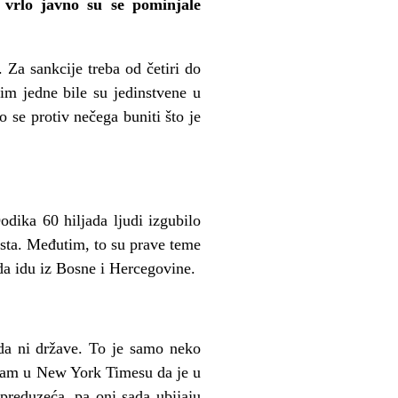
 vrlo javno su se pominjale
 Za sankcije treba od četiri do
im jedne bile su jedinstvene u
 se protiv nečega buniti što je
dika 60 hiljada ljudi izgubilo
časta. Međutim, to su prave teme
 da idu iz Bosne i Hercegovine.
da ni države. To je samo neko
 sam u New York Timesu da je u
 preduzeća, pa oni sada ubijaju