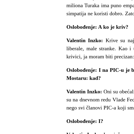
miliona Turaka ima puno empati
simpatija ne koristi dobro. Zat
Oslobođenje: A ko je kriv?
Valentin Inzko:
Krive su na
liberale, male stranke. Kao i
krivici, ja moram biti precizan
Oslobođenje: I na PIC-u je b
Mostaru: kad?
Valentin Inzko:
Oni su obećali
su na dnevnom redu Vlade Feder
nego svi članovi PIC-a koji smo
Oslobođenje: I?