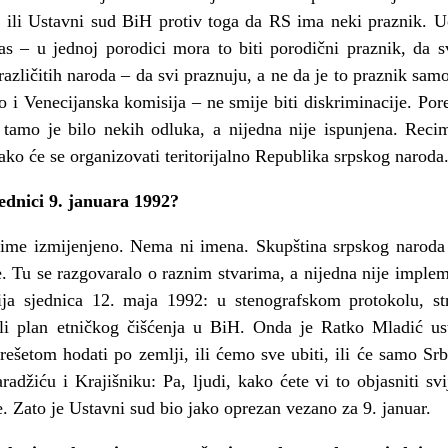
o ili Ustavni sud BiH protiv toga da RS ima neki praznik. 
as – u jednoj porodici mora to biti porodični praznik, da s
azličitih naroda – da svi praznuju, a ne da je to praznik samo
ao i Venecijanska komisija – ne smije biti diskriminacije. Por
, tamo je bilo nekih odluka, a nijedna nije ispunjena. Reci
ko će se organizovati teritorijalno Republika srpskog naroda
ednici 9. januara 1992?
 ime izmijenjeno. Nema ni imena. Skupština srpskog naroda
. Tu se razgovaralo o raznim stvarima, a nijedna nije impleme
tnija sjednica 12. maja 1992: u stenografskom protokolu, st
eli plan etničkog čišćenja u BiH. Onda je Ratko Mladić ust
ešetom hodati po zemlji, ili ćemo sve ubiti, ili će samo Srbi 
džiću i Krajišniku: Pa, ljudi, kako ćete vi to objasniti svi
e. Zato je Ustavni sud bio jako oprezan vezano za 9. januar.