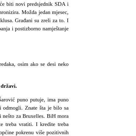
o će biti novi predsjednik SDA i
nhronizira. Možda jedan mjesec,
lusa. Građani su zreli za to. I
panja i postizborno namještanje
predaka, osim ako se desi neko
 državi.
Šarović puno putuje, ima puno
i odmogli. Znate šta je bilo sa
di nešto za Bruxelles. BiH mora
treba vratiti. I kredite treba
 općine pokrenu više pozitivnih