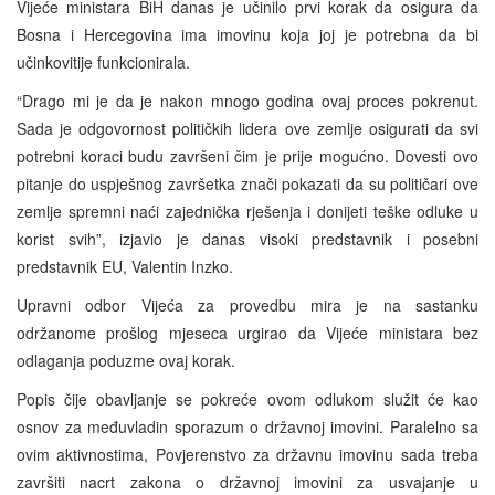
Vijeće ministara BiH danas je učinilo prvi korak da osigura da
Bosna i Hercegovina ima imovinu koja joj je potrebna da bi
učinkovitije funkcionirala.
“Drago mi je da je nakon mnogo godina ovaj proces pokrenut.
Sada je odgovornost političkih lidera ove zemlje osigurati da svi
potrebni koraci budu završeni čim je prije mogućno. Dovesti ovo
pitanje do uspješnog završetka znači pokazati da su političari ove
zemlje spremni naći zajednička rješenja i donijeti teške odluke u
korist svih”, izjavio je danas visoki predstavnik i posebni
predstavnik EU, Valentin Inzko.
Upravni odbor Vijeća za provedbu mira je na sastanku
održanome prošlog mjeseca urgirao da Vijeće ministara bez
odlaganja poduzme ovaj korak.
Popis čije obavljanje se pokreće ovom odlukom služit će kao
osnov za međuvladin sporazum o državnoj imovini. Paralelno sa
ovim aktivnostima, Povjerenstvo za državnu imovinu sada treba
završiti nacrt zakona o državnoj imovini za usvajanje u