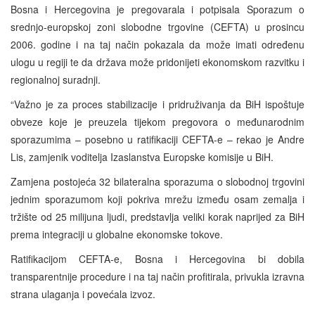
Bosna i Hercegovina je pregovarala i potpisala Sporazum o
srednjo-europskoj zoni slobodne trgovine (CEFTA) u prosincu
2006. godine i na taj način pokazala da može imati određenu
ulogu u regiji te da država može pridonijeti ekonomskom razvitku i
regionalnoj suradnji.
“Važno je za proces stabilizacije i pridruživanja da BiH ispoštuje
obveze koje je preuzela tijekom pregovora o međunarodnim
sporazumima – posebno u ratifikaciji CEFTA-e – rekao je Andre
Lis, zamjenik voditelja Izaslanstva Europske komisije u BiH.
Zamjena postojeća 32 bilateralna sporazuma o slobodnoj trgovini
jednim sporazumom koji pokriva mrežu između osam zemalja i
tržište od 25 milijuna ljudi, predstavlja veliki korak naprijed za BiH
prema integraciji u globalne ekonomske tokove.
Ratifikacijom CEFTA-e, Bosna i Hercegovina bi dobila
transparentnije procedure i na taj način profitirala, privukla izravna
strana ulaganja i povećala izvoz.