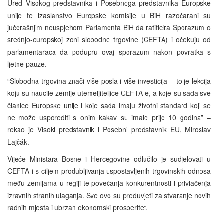
Ured Visokog predstavnika i Posebnoga predstavnika Europske
unije te izaslanstvo Europske komisije u BiH razočarani su
jučerašnjim neuspjehom Parlamenta BiH da ratificira Sporazum o
srednjo-europskoj zoni slobodne trgovine (CEFTA) i očekuju od
parlamentaraca da podupru ovaj sporazum nakon povratka s
ljetne pauze.
“Slobodna trgovina znači više posla i više investicija – to je lekcija
koju su naučile zemlje utemeljiteljice CEFTA-e, a koje su sada sve
članice Europske unije i koje sada imaju životni standard koji se
ne može usporediti s onim kakav su imale prije 10 godina” –
rekao je Visoki predstavnik i Posebni predstavnik EU, Miroslav
Lajčák.
Vijeće Ministara Bosne i Hercegovine odlučilo je sudjelovati u
CEFTA-i s ciljem produbljivanja uspostavljenih trgovinskih odnosa
među zemljama u regiji te povećanja konkurentnosti i privlačenja
izravnih stranih ulaganja. Sve ovo su preduvjeti za stvaranje novih
radnih mjesta i ubrzan ekonomski prosperitet.