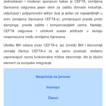
Jednostavan i moderan sporazum kakav je CEFTA, zemljama
članicama osigurava jasan okvir za zaštitu domaće industrije,
uključujući i poljoprivredni sektor (koji je jedan od najosjetljivijih u
svim zemljama članicama CEFTA-e), primjenjujući pravila protiv
dampinga, pravila zaštite i kompenzacijskih carina. Nadalje,
CEFTA osigurava i učinkovit sustav arbitraže u slučaju
nesporazuma među zemljama članicama.
Ukoliko BiH ostane izvan CEFTA-e, jaz između BiH i ekonomijâ
zemalja članica CEFTA-e će se samo povećati, dodatno
usporavajući razvoj funkcionalne tržišne ekonomije, što je ključni
element za europske integracije.
Saopćenja za javnost
Intervjui
Članci