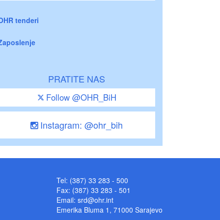
OHR tenderi
Zaposlenje
PRATITE NAS
Follow @OHR_BiH
Instagram: @ohr_bih
Tel: (387) 33 283 - 500
Fax: (387) 33 283 - 501
Email:
srd@ohr.int
Emerika Bluma 1, 71000 Sarajevo