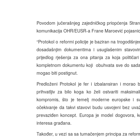
Povodom jučerašnjeg zajedničkog priopćenja Strank
komunikacija OHR/EUSR-a Frane Maroević pojasnio 
“Protokol o reformi policije je baziran na trogodiš
dosadašnjim dokumentima i usuglašenim stavovi
prijedlog rješenja za ona pitanja za koja političa
kompletnom dokumentu koji obuhvata sve do sada d
mogao biti postignut.
Predloženi Protokol je fer i izbalansiran i morao b
prihvatljiv za bilo koga ko želi ostvariti maksima
kompromis, što je temelj moderne europske i svjets
očekivanje da takvi stavovi budu usvojeni bez uvaž
prevaziđen koncept. Europa je model dogovora, ko
interesa građana.
Također, u vezi sa sa tumačenjem principa za reformu 