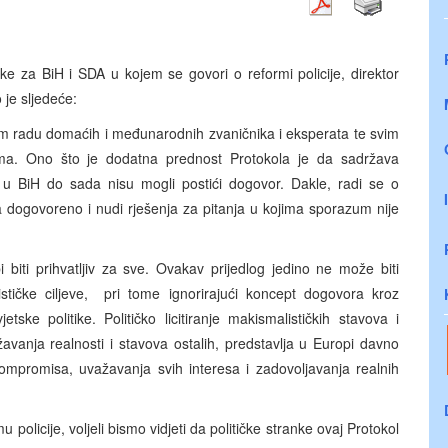
e za BiH i SDA u kojem se govori o reformi policije, direktor
je sljedeće:
njem radu domaćih i međunarodnih zvaničnika i eksperata te svim
ma. Ono što je dodatna prednost Protokola je da sadržava
ri u BiH do sada nisu mogli postići dogovor. Dakle, radi se o
ogovoreno i nudi rješenja za pitanja u kojima sporazum nije
i biti prihvatljiv za sve. Ovakav prijedlog jedino ne može biti
lističke ciljeve, pri tome ignorirajući koncept dogovora kroz
ke politike. Političko licitiranje makismalističkih stavova i
avanja realnosti i stavova ostalih, predstavlja u Europi davno
mpromisa, uvažavanja svih interesa i zadovoljavanja realnih
policije, voljeli bismo vidjeti da političke stranke ovaj Protokol