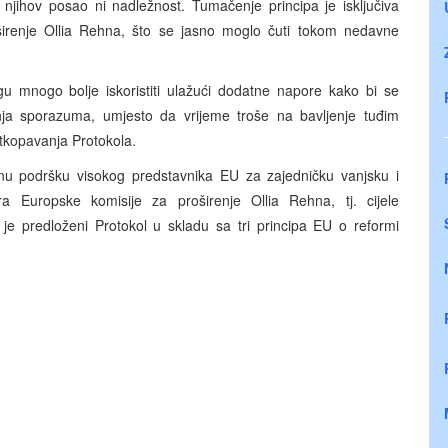
 njihov posao ni nadležnost. Tumačenje principa je isključiva
irenje Ollia Rehna, što se jasno moglo čuti tokom nedavne
 mnogo bolje iskoristiti ulažući dodatne napore kako bi se
nja sporazuma, umjesto da vrijeme troše na bavljenje tuđim
tkopavanja Protokola.
unu podršku visokog predstavnika EU za zajedničku vanjsku i
 Europske komisije za proširenje Ollia Rehna, tj. cijele
je predloženi Protokol u skladu sa tri principa EU o reformi