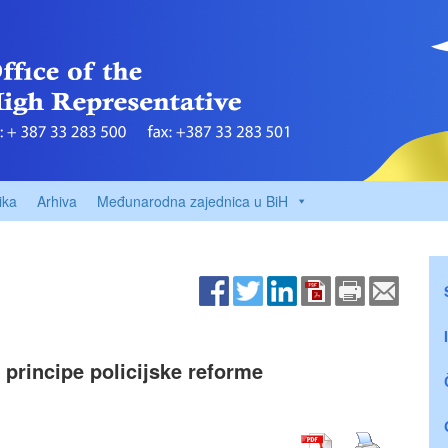
ika
Arhiva
Međunarodna zajednica u BiH
principe policijske reforme