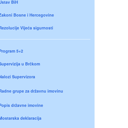
Ustav BiH
Zakoni Bosne i Hercegovine
Rezolucije Vijeća sigurnosti
Program 5+2
Supervizija u Brčkom
Nalozi Supervizora
Radne grupe za državnu imovinu
Popis državne imovine
Mostarska deklaracija