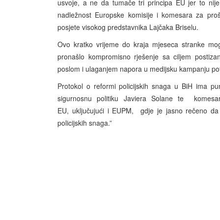
usvoje, a ne da tumače tri principa EU jer to nije
nadležnost Europske komisije i komesara za proš
posjete visokog predstavnika Lajčaka Briselu.
Ovo kratko vrijeme do kraja mjeseca stranke mogu
pronašlo kompromisno rješenje sa ciljem postiza
poslom i ulaganjem napora u medijsku kampanju po
Protokol o reformi policijskih snaga u BiH ima p
sigurnosnu politiku Javiera Solane te komesara
EU, uključujući i EUPM, gdje je jasno rečeno da 
policijskih snaga.”