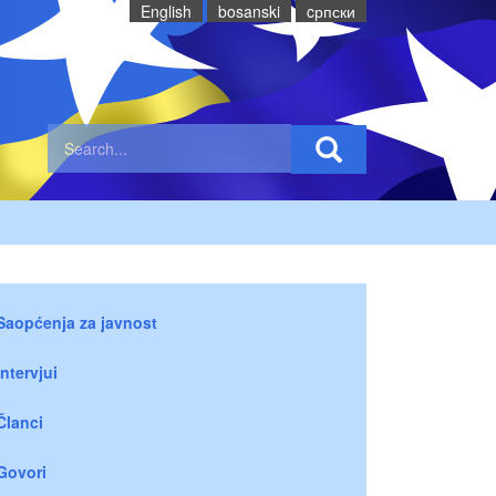
English
bosanski
cрпски
Saopćenja za javnost
Intervjui
Članci
Govori