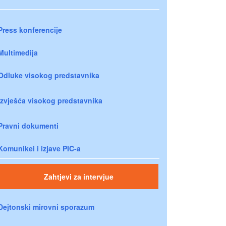
Press konferencije
Multimedija
Odluke visokog predstavnika
Izvješća visokog predstavnika
Pravni dokumenti
Komunikei i izjave PIC-a
Zahtjevi za intervjue
Dejtonski mirovni sporazum