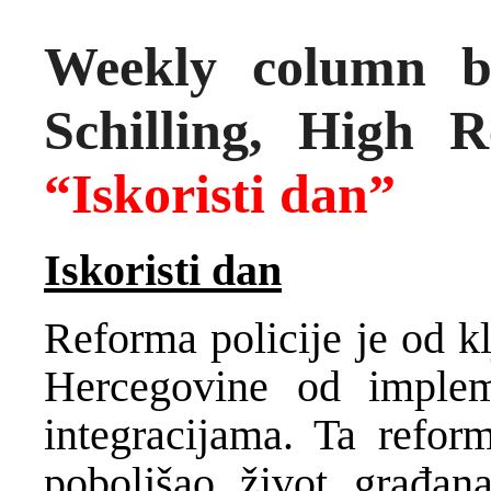
Weekly column b
Schilling, High R
“Iskoristi dan”
Iskoristi dan
Reforma policije je od k
Hercegovine od implem
integracijama. Ta refor
poboljšao život građan