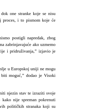
 dok one stranke koje se nisu
 proces, i to pismom koje će
ismo postigli napredak, zbog
eoma zabrinjavajuće ako uzmemo
je i pridruživanja,” izjavio je
emlje u Europskoj uniji ne mogu
e biti moguć,” dodao je Visoki
i njezin stav te izraziti svoje
ao kako nije spreman pokrenuti
ih političkih stranaka koji su