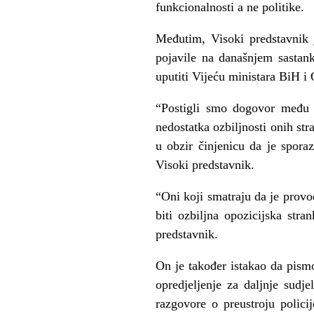
funkcionalnosti a ne politike.
Međutim, Visoki predstavnik 
pojavile na današnjem sasta
uputiti Vijeću ministara BiH 
“Postigli smo dogovor među 
nedostatka ozbiljnosti onih s
u obzir činjenicu da je sporaz
Visoki predstavnik.
“Oni koji smatraju da je provo
biti ozbiljna opozicijska str
predstavnik.
On je također istakao da pismo
opredjeljenje za daljnje sudj
razgovore o preustroju polici