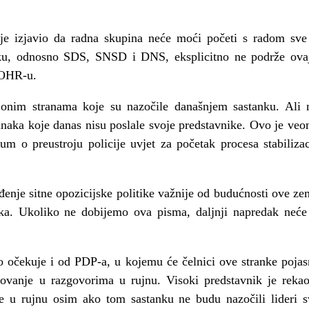
je izjavio da radna skupina neće moći početi s
radom
sve
nku, odnosno SDS, SNSD i DNS, eksplicitno ne podrže ovaj
i OHR-u.
onim stranama koje su nazočile današnjem sastanku. Ali n
tranaka koje danas nisu poslale svoje predstavnike. Ovo je v
um o preustroju policije uvjet za početak procesa stabilizaci
đenje sitne opozicijske politike važnije od budućnosti ove z
anka. Ukoliko ne dobijemo ova pisma, daljnji napredak neć
 očekuje i od PDP-a, u kojemu će čelnici ove stranke pojasnit
elovanje u razgovorima u rujnu. Visoki predstavnik je rek
je u rujnu osim ako tom sastanku ne budu nazočili lideri sv