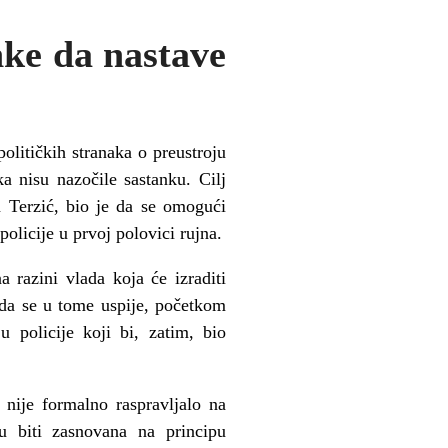
nke da nastave
olitičkih stranaka o preustroju
a nisu nazočile sastanku. Cilj
n Terzić, bio je da se omogući
olicije u prvoj polovici rujna.
 razini vlada koja će izraditi
m da se u tome uspije, početkom
u policije koji bi, zatim, bio
 nije formalno raspravljalo na
u biti zasnovana na principu