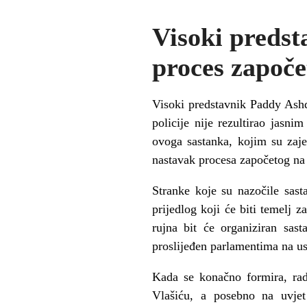
Visoki predst
proces započe
Visoki predstavnik Paddy Ashdo
policije nije rezultirao jasn
ovoga sastanka, kojim su zaje
nastavak procesa započetog na V
Stranke koje su nazočile sast
prijedlog koji će biti temelj 
rujna bit će organiziran sast
proslijeđen parlamentima na us
Kada se konačno formira, radn
Vlašiću, a posebno na uvjet