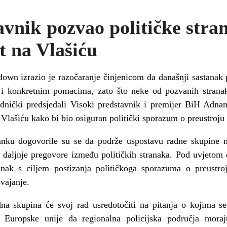
avnik pozvao političke stra
t na Vlašiću
wn izrazio je razočaranje činjenicom da današnji sastanak p
im i konkretnim pomacima, zato što neke od pozvanih stranak
dnički predsjedali Visoki predstavnik i premijer BiH Adna
lašiću kako bi bio osiguran politički sporazum o preustroju p
anku dogovorile su se da podrže uspostavu radne skupine na
za daljnje pregovore između političkih stranaka. Pod uvjeto
anak s ciljem postizanja političkoga sporazuma o preustroj
vajanje.
a skupina će svoj rad usredotočiti na pitanja o kojima se
 Europske unije da regionalna policijska područja moraj