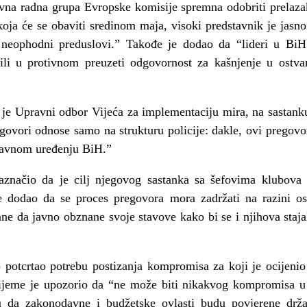
ivna radna grupa Evropske komisije spremna odobriti prelaz
koja će se obaviti sredinom maja, visoki predstavnik je jasn
 neophodni preduslovi.” Takođe je dodao da “lideri u BiH
 ili u protivnom preuzeti odgovornost za kašnjenje u ostv
 je Upravni odbor Vijeća za implementaciju mira, na sastank
egovori odnose samo na strukturu policije: dakle, ovi pregovo
tavnom uređenju BiH.”
naznačio da je cilj njegovog sastanka sa šefovima klubova 
e dodao da se proces pregovora mora zadržati na razini ost
rane da javno obznane svoje stavove kako bi se i njihova staja
 potcrtao potrebu postizanja kompromisa za koji je ocijen
rijeme je upozorio da “ne može biti nikakvog kompromisa u 
ju da zakonodavne i budžetske ovlasti budu povjerene drž