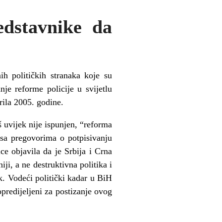
edstavnike da
h političkih stranaka koje su
je reforme policije u svijetlu
prila 2005. godine.
oš uvijek nije ispunjen, “reforma
 sa pregovorima o potpisivanju
ce objavila da je Srbija i Crna
iji, a ne destruktivna politika i
ik. Vodeći politički kadar u BiH
predijeljeni za postizanje ovog