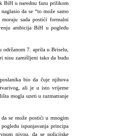
ak BiH u narednu fazu prilikom
o naglasio da se “to može samo
 moraju sada postići formalni
arenju ambicija BiH u pogledu
u održanom 7. aprila u Briselu,
ri nisu zamišljeni tako da budu
poslanika bio da čuje njihova
varivog, ali je u isto vrijeme
lišta mogla uzeti u razmatranje
io da se može postići u mnogim
pogledu ispunjavanja principa
avnom nivou, da se policijske