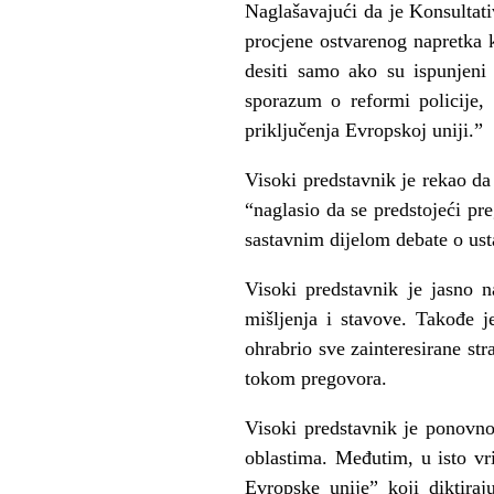
Naglašavajući da je Konsultat
procjene ostvarenog napretka 
desiti samo ako su ispunjeni
sporazum o reformi policije,
priključenja Evropskoj uniji.”
Visoki predstavnik je rekao da
“naglasio da se predstojeći pr
sastavnim dijelom debate o us
Visoki predstavnik je jasno 
mišljenja i stavove. Takođe j
ohrabrio sve zainteresirane st
tokom pregovora.
Visoki predstavnik je ponovno
oblastima. Međutim, u isto v
Evropske unije” koji diktira