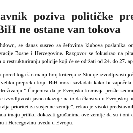
tavnik poziva političke pr
BiH ne ostane van tokova
hdown, se danas susreo sa šefovima klubova poslanika oni
racije Bosne i Hercegovine. Razgovor se fokusirao na pitan
 o restrukturiranju policije koji će se održati od 24. do 27. a
 pored toga što manji broj kriterija iz Studije izvodljivosti j
ju veliku prepreku koju BiH mora savladati kako bi započela
idruživanju.” Činjenica da je Evropska komisija prošle sedmi
je izvodljivosti jasno ukazuje na to da članstvo u Evropskoj un
tavlja prioritet za susjedne zemlje”, rekao je visoki predstavn
sada imaju priliku dokazati građanima ove zemlje da su i oni o
snu i Hercegovinu uvedu u Evropu.