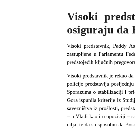
Visoki preds
osiguraju da 
Visoki predstavnik, Paddy As
zastupljene u Parlamentu Fede
predstojećih ključnih pregovora
Visoki predstavnik je rekao da i
policije predstavlja posljedn
Sporazuma o stabilizaciji i pr
Gora ispunila kriterije iz Studi
savezništva iz prošlosti, preds
– u Vladi kao i u opoziciji – 
cilja, te da su sposobni da Bo