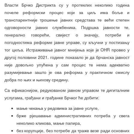
Власти Брчко Дистрикта су у протеклих неколико година
почеле реформски процес који за циљ има боље и
транспарентније трошење јавних средстава те већи степен
одговорности јавних службеника. Подршка јавности те,
генерално говорећи, свијест о значају, потреби и
погодностима реформе јавне управе, су кључни у постизању
тог циља. Истраживање јавног мнијења које је OHR провео у
другој половини 2021. године показало је да брчанска јавност
није довољно упућена у сам процес те нема адекватно
разумијевање зашто је ова реформа у практичном смислу
добра по њих и њихову средину.
Са ефикаснијом, редукованом јавном управом те дигиталним
услугама, грађани и грађанке Брчког ће добити:
мање чекања у редовима за јавне услуге,
брже рјешавање административних потреба у свега
неколико кликова, мање папира,
без корупције, без потребе да траже везе ради основних