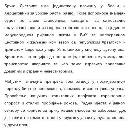
Брчко Дистрикт има јединствену позицију у Босни и
Херцеговини за убрзан раст и развој. Томе доприносе значајан
буџет по глави становника, капацитет за самостално
одлучивање, као и изванредан географски положај са једином
међународном ријечном луком у БиХ те напосредном
цестовном и жељезничком везом са Републиком Хрватском и
тржиштем Европске уније. Уз планирану спојницу аутопутева,
Брчко има потенцијал да постане јединствено мултимодално
транспортно чвориште те као такво изразито привлачно
домаћим и страним инвеститорима.
Међутим, значајна препрека том развоју у послијератном
периоду била је неефикасна, гломазна и спора јавна управа.
Провођење кључних капиталних пројеката карактерише
спорост и стално пробијање рокова. Радна мјеста у јавном
сектору се користе за прикупљање гласова на изборима, док
је квалитет и компетентност у пружању јавних услуга стављена
у други план.