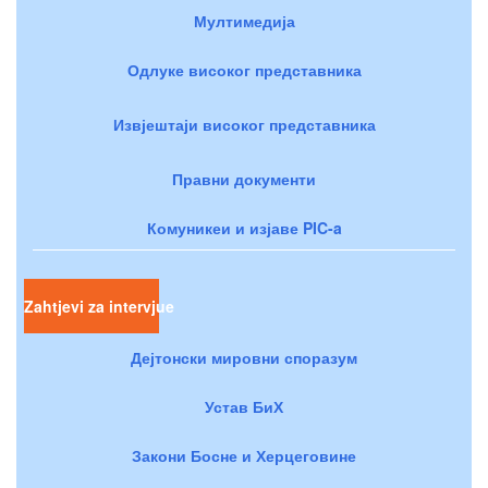
Мултимедија
Одлуке високог представника
Извјештаји високог представника
Правни документи
Комуникеи и изјаве PIC-a
Zahtjevi za intervjue
Дејтонски мировни споразум
Устав БиХ
Закони Босне и Херцеговине