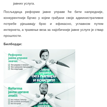
јавних услуга.
Посљедица реформе јавне управе ће бити напредније,
конкурентније Брчко у којем грађани своје административне
потребе рјешавају брзо и ефикасно, углавном путем
интернета, а тражење веза за најобичније јавне услуге је ствар
прошлости.
Билборди: