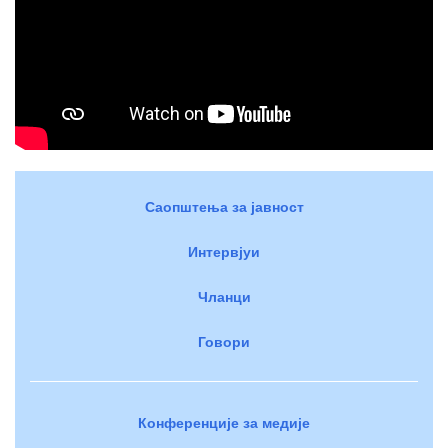
Саопштења за јавност
Интервјуи
Чланци
Говори
Конференције за медије