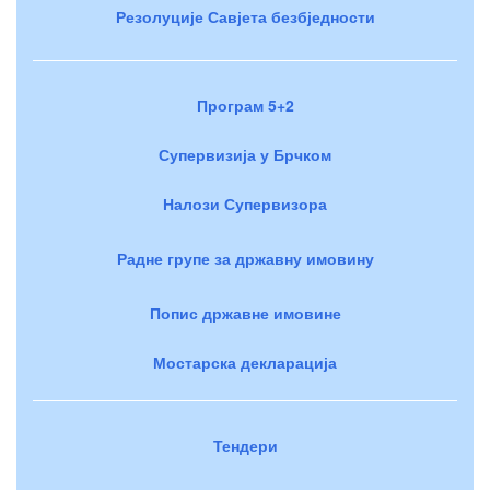
Резолуције Савјета безбједности
Програм 5+2
Супервизија у Брчком
Налози Супервизора
Радне групе за државну имовину
Попис државне имовине
Мостарска декларација
Тендери