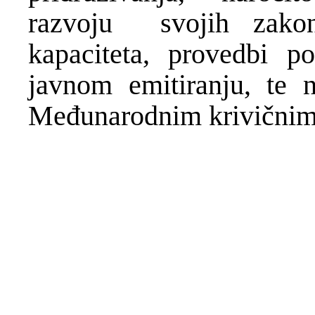
razvoju svojih zakon
kapaciteta, provedbi p
javnom emitiranju, te 
Međunarodnim krivičnim