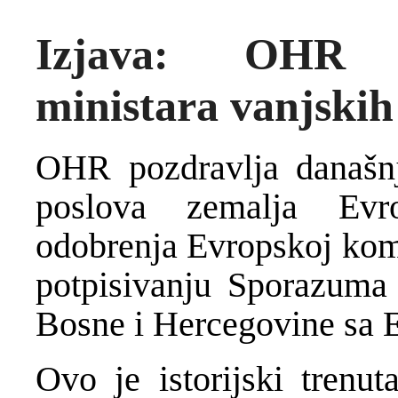
Izjava: OHR p
ministara vanjski
OHR pozdravlja današnj
poslova zemalja Ev
odobrenja Evropskoj kom
potpisivanju Sporazuma o
Bosne i Hercegovine sa 
Ovo je istorijski trenu