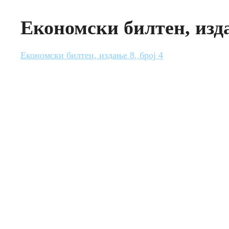
Економски билтен, изда
Економски билтен, издање 8, број 4