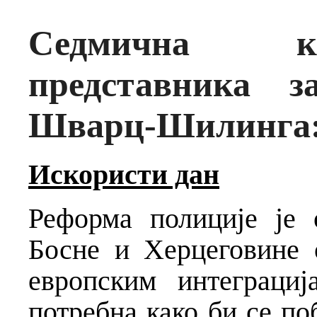
Седмична к
представника з
Шварц-Шилинга
Искористи дан
Реформа полиције је 
Босне и Херцеговине 
европским интеграци
потребна како би се п