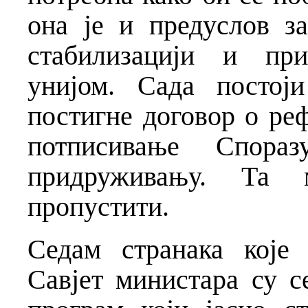
она је и предуслов з
стабилизацији и пр
унијом. Сада постој
постигне договор о ре
потписивање Спора
придруживању. Та 
пропустити.
Седам странака које
Савјет министара су с