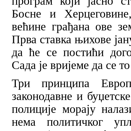
програм који јасно с
Босне и Херцеговине
већине грађана ове зе
Прва ставка њихове јан
да ће се постићи дог
Сада је вријеме да се т
Три принципа Евро
законодавне и буџетск
полиције морају нала
нема политичког уп