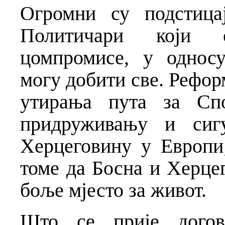
Огромни су подстица
Политичари који 
цомпромисе, у односу
могу добити све. Рефор
утирања пута за Спо
придруживању и сиг
Херцеговину у Европи;
томе да Босна и Херцег
боље мјесто за живот.
Што се прије догов