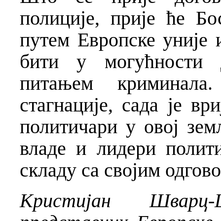
полиције, прије ће Б
путем Европске уније 
бити у могућности 
питањем криминала
стагнације, сада је вр
политичари у овој зем
владе и лидери полити
складу са својим одгов
Кристијан Шварц-