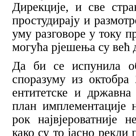
Дирекције, и све стр
простудирају и размотр
уму разговоре у току п
могућа рјешења су већ 
Да би се испунила о
споразуму из октобра 
ентитетске и државна
план имплементације н
рок највјероватније 
како су то јасно рекли