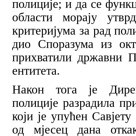
полиције; и да се функ
области морају утвр
критеријума за рад пол
дио Споразума из окт
прихватили државни П
ентитета.
Након тога је Дирек
полиције разрадила пр
који је упућен Савјет
од мјесец дана отка