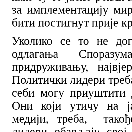
за имплементацију мир
бити постигнут прије кр
Уколико се то не дог
одлагања Споразу
придруживању, највје
Политички лидери треб
себи могу приуштити 
Они који утичу на ј
медији, треба, тако
лидери обављају свој