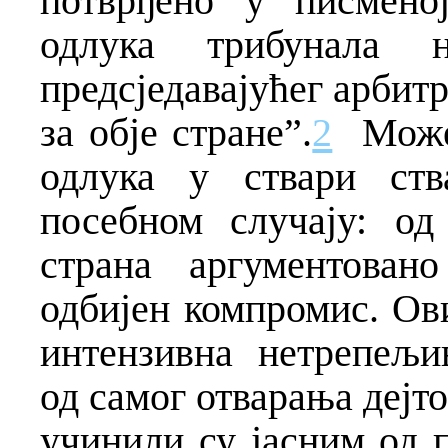
потврђено у писмено
одлука трибунала н
предсједавајућег арбитр
за обје стране”.
2
Може
одлука у ствари ств
посебном случају: од
страна аргументован
одбијен компромис. Ов
интензивна нетрепељи
од самог отварања дејт
учинили су јасним од п