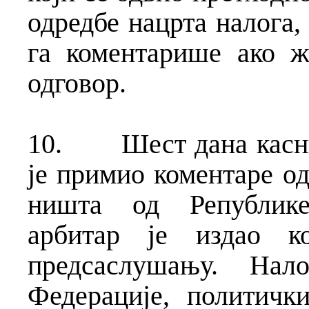
одредбе нацрта налога,
га коментарише ако ж
одговор.
10.
Шест дана касни
је примио коментаре од
ништа од Републике 
арбитар је издао к
предсаслушању. Нал
Федерације, политичк