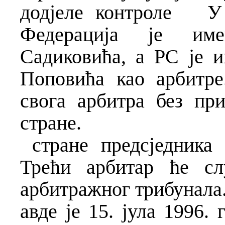
додјеле контроле
У
Федерација је име
Садиковића, а РС је 
Поповића као арбитре
свога арбитра без пр
стране.
стране предсједника
Трећи арбитар ће сл
арбитражног трибунала
авде је 15. јула 1996.