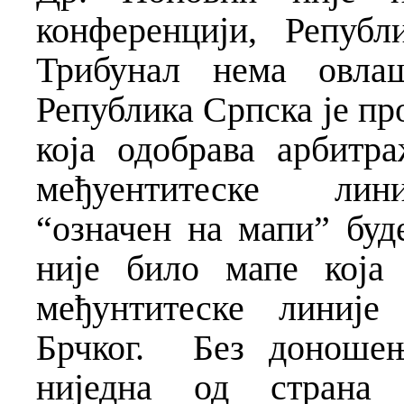
конференцији, Репуб
Трибунал нема овла
Република Српска је пр
која одобрава арбитр
међуентитеске
лин
“означен на мапи” буд
није било мапе која
међунтитеске линије
Брчког.
Без доношењ
ниједна од страна 