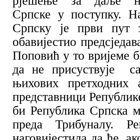
рјешење за даље не
Српске у поступку. Н
Српску је први пут з
обавијестио предсједава
Поповић у то вријеме б
да не присуствује
с
њихових претходних 
представници Републике
би Република Српска м
преда Трибуналу. Р
наговијестила да ће, ак