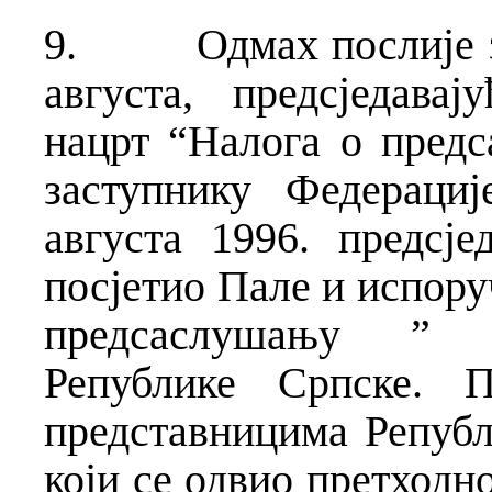
9.
Одмах послије 
августа, предсједава
нацрт “Налога о предс
заступнику Федераци
августа 1996. предсје
посјетио Пале и испору
предсаслушању ” в
Републике Српске. П
представницима Републ
који се одвио претходн