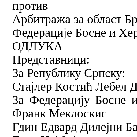
против
Арбитража за област Б
Федерације Босне и Хе
ОДЛУКА
Представници:
За Републику Српску:
Стајлер Костић Лебел 
За Федерацију Босне и
Франк Меклоскис
Гдин Едвард Дилејни Ба