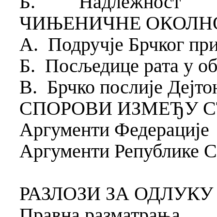
Б.
Надлежност
ЧИЊЕНИЧНЕ ОКОЛН
А.
Подручје Брчког при
Б.
Посљедице рата у об
В.
Брчко послије Дејто
СПОРОВИ ИЗМЕЂУ С
Аргументи Федерације
Аргументи Републике С
РАЗЛОЗИ ЗА ОДЛУКУ
Правна разматрања