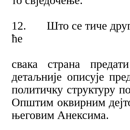
то свједочење.
12.
Што се тиче друг
ће
свака страна предати
детаљније описује пре
политичку структуру по
Општим оквирним дејт
његовим Анексима.