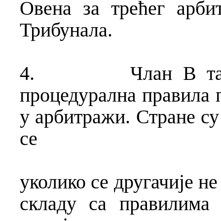
Овена за трећег арбит
Трибунала.
4.
Члан В та
процедурална правила п
у арбитражи. Стране су
се
уколико се другачије не
складу са правилима