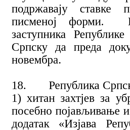
подржавају ставке п
писменој форми.
заступника Републике
Српску да преда док
новембра.
18.
Република Српск
1) хитан захтјев за уб
посебно појављивање и 
додатак «Изјава Реп