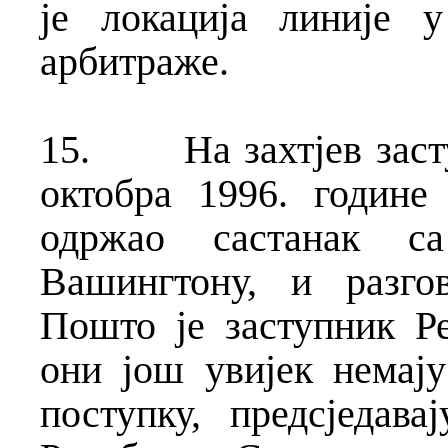
је локација линије 
арбитраже.
15.
На захтјев зас
октобра 1996. године 
одржао састанак с
Вашингтону, и разго
Пошто је заступник Р
они још увијек немај
поступку, предсједава