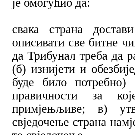
је омогућио да:
свака страна достав
описивати све битне чи
да Трибунал треба да 
(б) изнијети и обезбиј
буде било потребно)
правичности за ко
примјењљиве; в) утв
свједочење страна намј