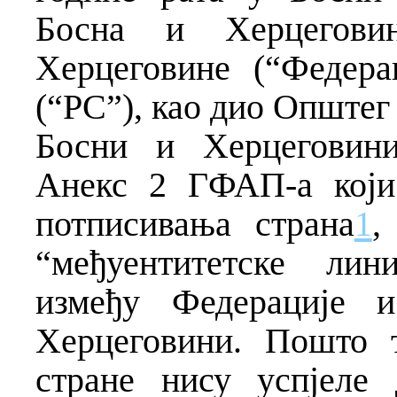
Босна и Херцегови
Херцеговине (“Федера
(“РС”), као дио Општег
Босни и Херцеговини
Анекс 2 ГФАП-а који
потписивања страна
1
,
“међуентитетске лин
између Федерације 
Херцеговини. Пошто 
стране нису успјеле