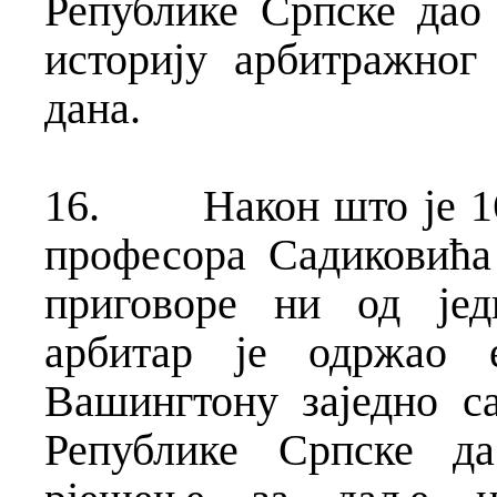
Републике Српске дао
историју арбитражног
дана.
16.
Након што је 1
професора Садиковића
приговоре ни од једн
арбитар је одржао 
Вашингтону заједно с
Републике Српске д