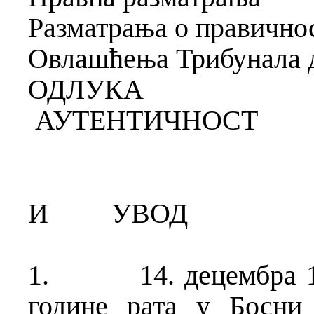
Разматрања о правично
Овлашћења Трибунала д
ОДЛУКА
АУТЕНТИЧНОСТ
И
УВОД
1.
14. децембра 
године рата у Босни