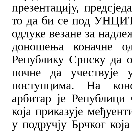
презентацију, предсјед
то да би се под УНЦИ
одлуке везане за надле
доношења коначне од
Републику Српску да о
почне да учествује 
поступцима. На конф
арбитар је Републици 
која приказује међуент
у подручју Брчког која