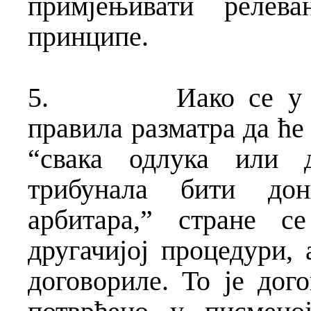
примјењивати релев
принципе.
5.
Иако се у
правила разматра да ћ
“свака одлука или д
трибунала бити дон
арбитара,” стране с
другачијој процедури, 
договориле. То је дог