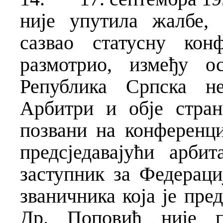
није упутила жалбе, 
сазвао статусну кон
размотрио, између ос
Република Српска не
Арбитри и обје стра
позвани на конференциј
предсједавајући арби
заступник за Федераци
званичника која је пре
Др. Поповић није пр