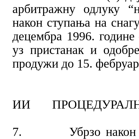
арбитражну одлуку “н
након ступања на снагу
децембра 1996. године 
уз пристанак и одобр
продужи до 15. фебруар
ИИ
ПРОЦЕДУРАЛН
7.
Убрзо након