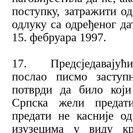
поступку, затражити о
одлуку са одређеног да
15. фебруара 1997.
17.
Предсједавајући
послао писмо заступ
потврди да било који
Српска жели предати
предати не касније о
изузецима у виду кр