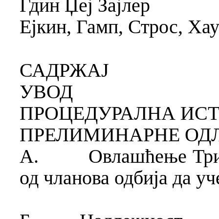
Гдин Џеј Зајлер
Ејкин, Гамп, Строс, Ха
САДРЖАЈ
УВОД
ПРОЦЕДУРАЛНА ИСТ
ПРЕЛИМИНАРНЕ ОД
А.
Овлашћење Триб
од чланова одбија да уч