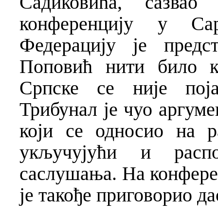
Садиковића, сазвао
конференцију у Сар
Федерацију је предс
Поповић нити било к
Српске се није поја
Трибунал је чуо аргуме
који се односио на р
укључујући и расп
саслушања. На конфере
је такође приговорио да