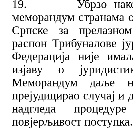
19.
Убрзо нак
меморандум странама о
Српске за прелазном
распон Трибуналове ју
Федерација није има
изјаву о јуридисти
Меморандум даље н
прејудицирао случај и д
надгледа процедур
повјерљивост поступка.