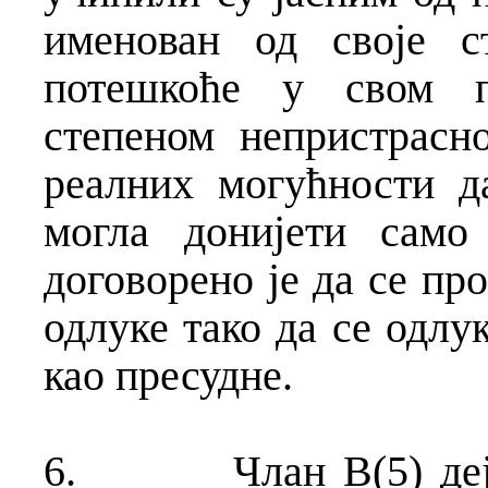
именован од своје с
потешкоће у свом п
степеном непристрасн
реалних могућности д
могла донијети само
договорено је да се п
одлуке тако да се одлук
као пресудне.
6.
Члан В(5) де