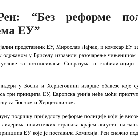
ен: “Без реформе по
ема ЕУ”
јални представник ЕУ, Мирослав Лајчак, и комесар ЕУ з
ку одржаном у Бриселу изразили разочарење чињеницом 
 услове за потписивање Споразума о стабилизациј
 лидери у Босни и Херцеговини изврше обавезе које су
 са три принципа ЕУ, Европска унија неће моћи присту
ању са Босном и Херцеговином.
 пуну подршку приједлогу реформе полиције који је висо
лидерима политичких странака крајем августа, наглашав
принципа ЕУ које је поставила Комисија. Рен снажно по