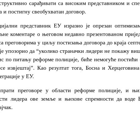
нструктивно сарађивати са високим представником и с
а и постигну свеобухватан договор.
ијални представник ЕУ изразио је опрезан оптимиза
љне коментаре о његовом недавно презентованом прије
са преговорима у циљу постизања договора до краја сеп
је упозорио да “уколико страначки лидери не покажу ви
ис по питању реформе полиције, биће немогуће постићи 
се извјештај”. Као резултат тога, Босна и Херцеговина
еграције у ЕУ.
прати преговоре у области реформе полиције, и њих
ости лидера ове земље и њихове спремности да воде 
ајчак.