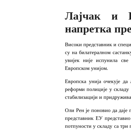
Лајчак и Р
напретка пр
Високи представник и специ
су на билатералном састан
увијек није испунила све
Европском унијом.
Европска унија очекује да
реформи полиције у складу
стабилизацији и придружив
Оли Рен је поновио да даје
представник ЕУ представио 
потпуности у складу са три 