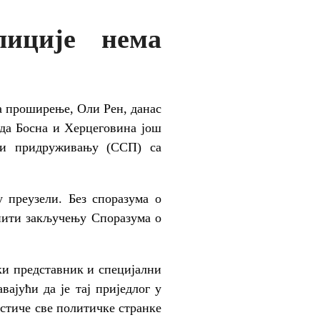
лиције нема
а проширење, Оли Рен, данас
да Босна и Херцеговина још
и и придруживању (ССП) са
 преузели. Без споразума о
пити закључењу Споразума о
ки представник и специјални
ајући да је тај приједлог у
дстиче све политичке странке