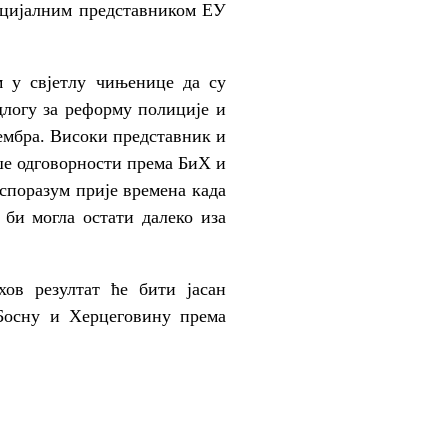
пецијалним представником ЕУ
м у свјетлу чињенице да су
длогу за реформу полиције и
тембра. Високи представник и
ше одговорности према БиХ и
споразум прије времена када
 би могла остати далеко иза
ов резултат ће бити јасан
Босну и Херцеговину према