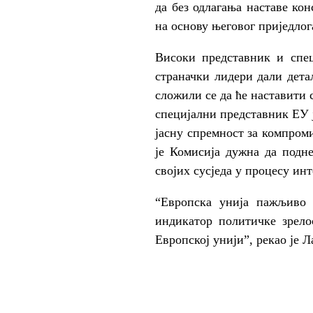
да без одлагања наставе ко
на основу његовог приједлог
Високи представник и спец
страначки лидери дали дета
сложили се да ће наставити 
специјални представник ЕУ 
јасну спремност за компром
је Комисија дужна да подне
својих сусједа у процесу инт
“Европска унија пажљиво 
индикатор политичке зрел
Европској унији”, рекао је Л