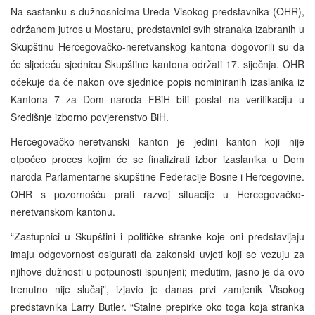
Na sastanku s dužnosnicima Ureda Visokog predstavnika (OHR),
održanom jutros u Mostaru, predstavnici svih stranaka izabranih u
Skupštinu Hercegovačko-neretvanskog kantona dogovorili su da
će sljedeću sjednicu Skupštine kantona održati 17. siječnja. OHR
očekuje da će nakon ove sjednice popis nominiranih izaslanika iz
Kantona 7 za Dom naroda FBiH biti poslat na verifikaciju u
Središnje izborno povjerenstvo BiH.
Hercegovačko-neretvanski kanton je jedini kanton koji nije
otpočeo proces kojim će se finalizirati izbor izaslanika u Dom
naroda Parlamentarne skupštine Federacije Bosne i Hercegovine.
OHR s pozornošću prati razvoj situacije u Hercegovačko-
neretvanskom kantonu.
“Zastupnici u Skupštini i političke stranke koje oni predstavljaju
imaju odgovornost osigurati da zakonski uvjeti koji se vezuju za
njihove dužnosti u potpunosti ispunjeni; međutim, jasno je da ovo
trenutno nije slučaj”, izjavio je danas prvi zamjenik Visokog
predstavnika Larry Butler. “Stalne prepirke oko toga koja stranka