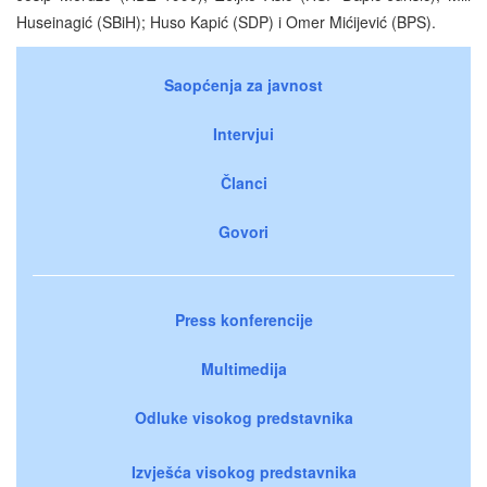
Huseinagić (SBiH); Huso Kapić (SDP) i Omer Mićijević (BPS).
Saopćenja za javnost
Intervjui
Članci
Govori
Press konferencije
Multimedija
Odluke visokog predstavnika
Izvješća visokog predstavnika