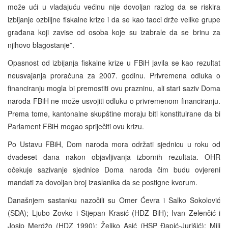
može ući u vladajuću većinu nije dovoljan razlog da se riskira
izbijanje ozbiljne fiskalne krize i da se kao taoci drže velike grupe
građana koji zavise od osoba koje su izabrale da se brinu za
njihovo blagostanje”.
Opasnost od izbijanja fiskalne krize u FBiH javila se kao rezultat
neusvajanja proračuna za 2007. godinu. Privremena odluka o
financiranju mogla bi premostiti ovu prazninu, ali stari saziv Doma
naroda FBiH ne može usvojiti odluku o privremenom financiranju.
Prema tome, kantonalne skupštine moraju biti konstituirane da bi
Parlament FBiH mogao spriječiti ovu krizu.
Po Ustavu FBiH, Dom naroda mora održati sjednicu u roku od
dvadeset dana nakon objavljivanja izbornih rezultata. OHR
očekuje sazivanje sjednice Doma naroda čim budu ovjereni
mandati za dovoljan broj izaslanika da se postigne kvorum.
Današnjem sastanku nazočili su Omer Ćevra i Salko Sokolović
(SDA); Ljubo Zovko i Stjepan Krasić (HDZ BiH); Ivan Zelenčić i
Josip Merdžo (HDZ 1990); Željko Asić (HSP Đapić-Jurišić); Mili