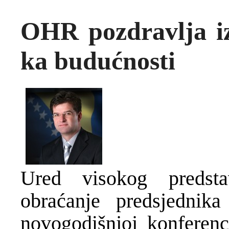
OHR pozdravlja iz
ka budućnosti
Ured visokog predst
obraćanje predsjedni
novogodišnjoj konferenc