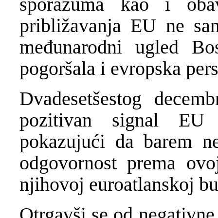
sporazuma kao i oba
približavanja EU ne sa
međunarodni ugled Bo
pogoršala i evropska per
Dvadesetšestog decemb
pozitivan signal EU 
pokazujući da barem nek
odgovornost prema ovoj
njihovoj euroatlanskoj b
Otrgavši se od negativne 