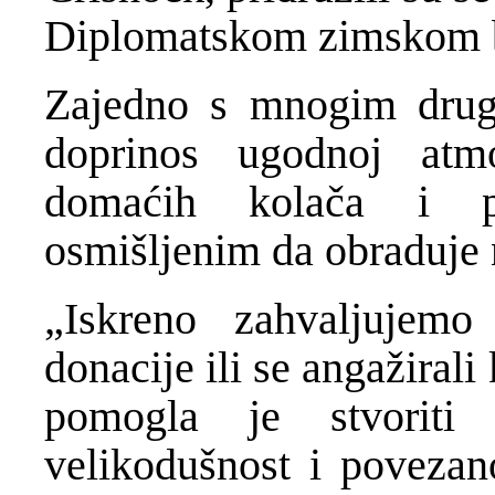
Diplomatskom zimskom 
Zajedno s mnogim drug
doprinos ugodnoj at
domaćih kolača i p
osmišljenim da obraduje n
„Iskreno zahvaljujemo
donacije ili se angažiral
pomogla je stvoriti
velikodušnost i povezano