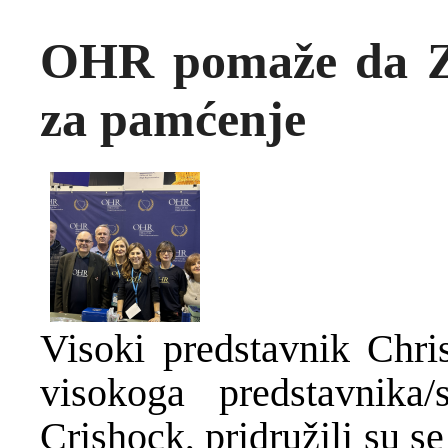
OHR pomaže da Z
za pamćenje
Visoki predstavnik Chri
visokoga predstavnika
Crishock, pridružili su 