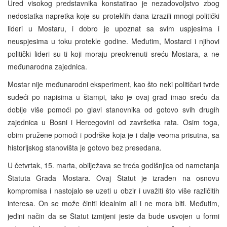
Ured visokog predstavnika konstatirao je nezadovoljstvo zbog
nedostatka napretka koje su proteklih dana izrazili mnogi politički
lideri u Mostaru, i dobro je upoznat sa svim uspjesima i
neuspjesima u toku protekle godine. Međutim, Mostarci i njihovi
politički lideri su ti koji moraju preokrenuti sreću Mostara, a ne
međunarodna zajednica.
Mostar nije međunarodni eksperiment, kao što neki političari tvrde
sudeći po napisima u štampi, iako je ovaj grad imao sreću da
dobije više pomoći po glavi stanovnika od gotovo svih drugih
zajednica u Bosni i Hercegovini od završetka rata. Osim toga,
obim pružene pomoći i podrške koja je i dalje veoma prisutna, sa
historijskog stanovišta je gotovo bez presedana.
U četvrtak, 15. marta, obilježava se treća godišnjica od nametanja
Statuta Grada Mostara. Ovaj Statut je izrađen na osnovu
kompromisa i nastojalo se uzeti u obzir i uvažiti što više različitih
interesa. On se može činiti idealnim ali i ne mora biti. Međutim,
jedini način da se Statut izmijeni jeste da bude usvojen u formi