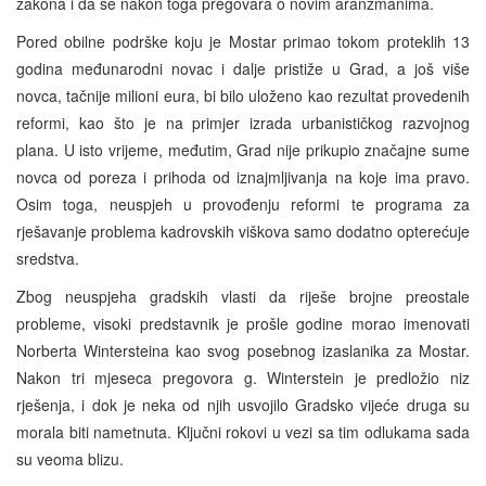
zakona i da se nakon toga pregovara o novim aranžmanima.
Pored obilne podrške koju je Mostar primao tokom proteklih 13
godina međunarodni novac i dalje pristiže u Grad, a još više
novca, tačnije milioni eura, bi bilo uloženo kao rezultat provedenih
reformi, kao što je na primjer izrada urbanističkog razvojnog
plana. U isto vrijeme, međutim, Grad nije prikupio značajne sume
novca od poreza i prihoda od iznajmljivanja na koje ima pravo.
Osim toga, neuspjeh u provođenju reformi te programa za
rješavanje problema kadrovskih viškova samo dodatno opterećuje
sredstva.
Zbog neuspjeha gradskih vlasti da riješe brojne preostale
probleme, visoki predstavnik je prošle godine morao imenovati
Norberta Wintersteina kao svog posebnog izaslanika za Mostar.
Nakon tri mjeseca pregovora g. Winterstein je predložio niz
rješenja, i dok je neka od njih usvojilo Gradsko vijeće druga su
morala biti nametnuta. Ključni rokovi u vezi sa tim odlukama sada
su veoma blizu.