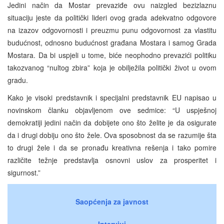
Jedini način da Mostar prevaziđe ovu naizgled bezizlaznu
situaciju jeste da politički lideri ovog grada adekvatno odgovore
na izazov odgovornosti i preuzmu punu odgovornost za vlastitu
budućnost, odnosno budućnost građana Mostara i samog Grada
Mostara. Da bi uspjeli u tome, biće neophodno prevazići politiku
takozvanog “nultog zbira” koja je obilježila politički život u ovom
gradu.
Kako je visoki predstavnik i specijalni predstavnik EU napisao u
novinskom članku objavljenom ove sedmice: “U uspješnoj
demokratiji jedini način da dobijete ono što želite je da osigurate
da i drugi dobiju ono što žele. Ova sposobnost da se razumije šta
to drugi žele i da se pronađu kreativna rešenja i tako pomire
različite težnje predstavlja osnovni uslov za prosperitet i
sigurnost.”
Saopćenja za javnost
Intervjui