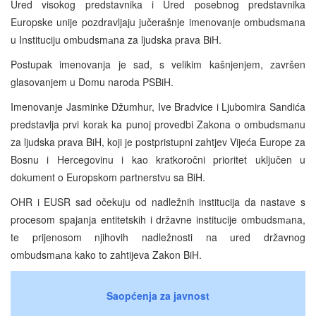
Ured visokog predstavnika i Ured posebnog predstavnika
Europske unije pozdravljaju jučerašnje imenovanje ombudsmаna
u Instituciju ombudsmаna za ljudska prava BiH.
Postupak imenovanja je sad, s velikim kašnjenjem, završen
glasovanjem u Domu naroda PSBiH.
Imenovanje Jasminke Džumhur, Ive Bradvice i Ljubomira Sandića
predstavlja prvi korak ka punoj provedbi Zakona o ombudsmаnu
za ljudska prava BiH, koji je postpristupni zahtjev Vijeća Europe za
Bosnu i Hercegovinu i kao kratkoročni prioritet uključen u
dokument o Europskom partnerstvu sa BiH.
OHR i EUSR sad očekuju od nadležnih institucija da nastave s
procesom spajanja entitetskih i državne institucije ombudsmаna,
te prijenosom njihovih nadležnosti na ured državnog
ombudsmаna kako to zahtijeva Zakon BiH.
Saopćenja za javnost