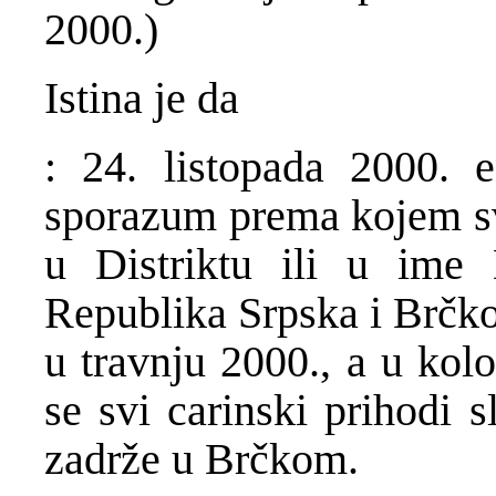
2000.)
Istina je da
: 24. listopada 2000. en
sporazum prema kojem svi
u Distriktu ili u ime D
Republika Srpska i Br
č
ko
u travnju 2000., a u kol
se svi carinski prihodi 
zadr
ž
e u Br
č
kom.