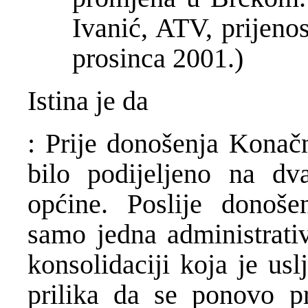
Ivani
ć
, ATV, prijeno
prosinca 2001.)
Istina je da
: Prije donošenja Kona
č
bilo podijeljeno na dva
op
ć
ine. Poslije donoš
samo jedna administrati
konsolidaciji koja je us
prilika da se ponovo pr