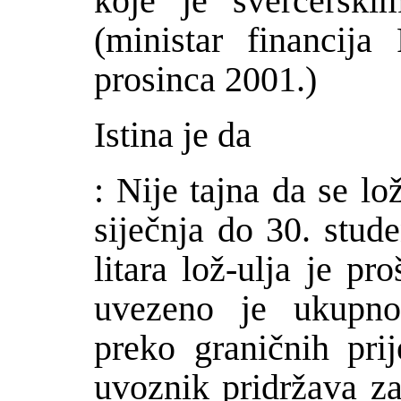
koje je švercerski
(ministar financija
prosinca 2001.)
Istina je da
: Nije tajna da se lo
sije
č
nja do 30. stud
litara lo
ž
-ulja je pr
uvezeno je ukupno
preko grani
č
nih pri
uvoznik pridr
ž
ava z