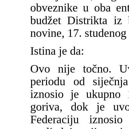
obveznike u oba ent
bud
ž
et Distrikta iz
novine, 17. studenog
Istina je da:
Ovo nije to
č
no. U
periodu od sije
č
nj
iznosio je ukupno 
goriva, dok je uvo
Federaciju iznosi