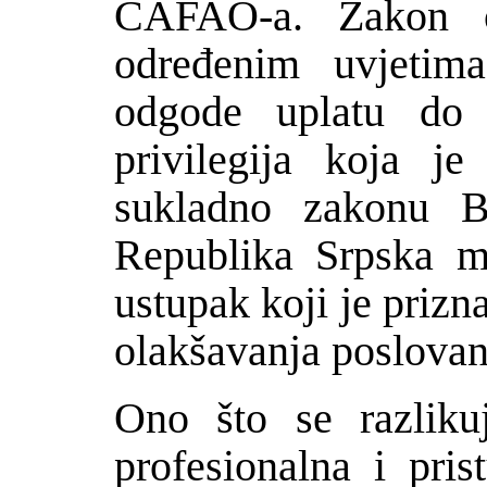
CAFAO-a. Zakon o
odre
đ
enim uvjetim
odgode uplatu do
privilegija koja j
sukladno zakonu B
Republika Srpska 
ustupak koji je priznat
olakšavanja poslovanj
Ono što se razlik
profesionalna i pris