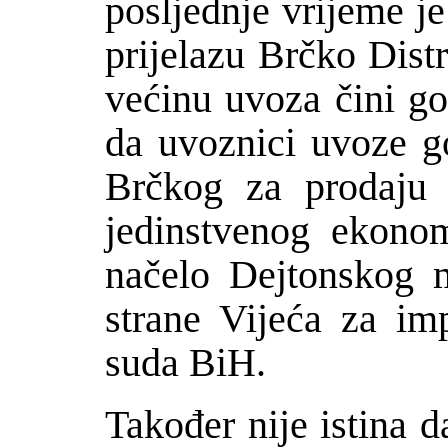
posljednje vrijeme j
prijelazu Br
č
ko Dist
ve
ć
inu uvoza
č
ini g
da uvoznici uvoze g
Br
č
kog za prodaju 
jedinstvenog ekono
na
č
elo Dejtonskog 
strane Vije
ć
a za im
suda BiH.
Tako
đ
er nije istina d