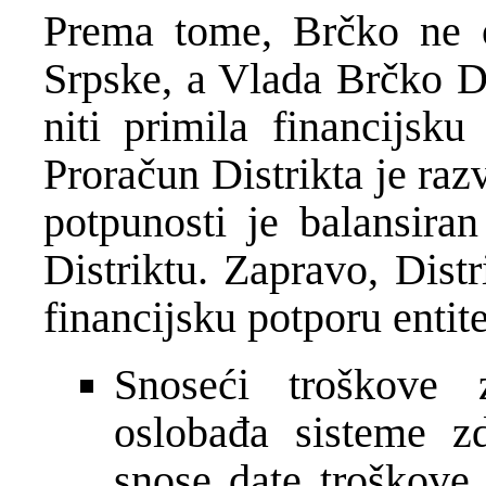
Prema tome, Br
č
ko ne 
Srpske, a Vlada Br
č
ko Di
niti primila financijsk
Prora
č
un Distrikta je raz
potpunosti je balansira
Distriktu. Zapravo, Distr
financijsku potporu entit
Snose
ć
i troškove z
osloba
đ
a sisteme zd
snose date troškove