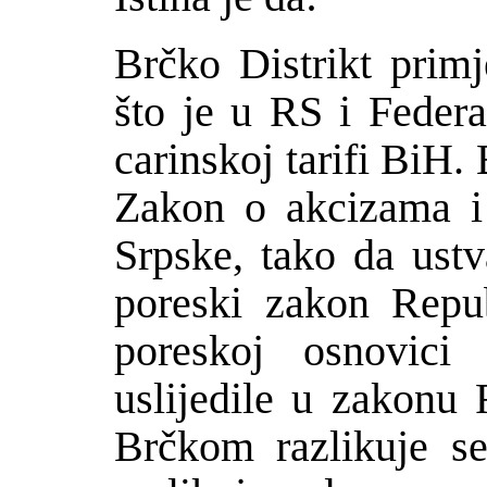
Br
č
ko Distrikt prim
što je u RS i Federa
carinskoj tarifi BiH. 
Zakon o akcizama i
Srpske, tako da ustv
poreski zakon Repu
poreskoj osnovic
uslijedile u zakonu
Br
č
kom razlikuje s