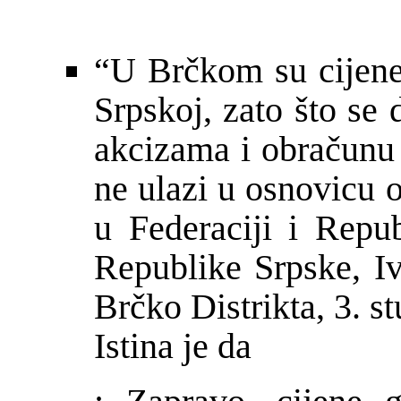
“U Br
č
kom su cijene
Srpskoj, zato što se 
akcizama i obra
č
unu
ne ulazi u osnovicu 
u Federaciji i Repub
Republike Srpske, I
Br
č
ko Distrikta, 3. 
Istina je da