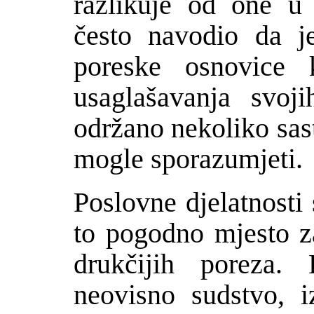
razlikuje od one u 
č
esto navodio da j
poreske osnovice 
usaglašavanja svoj
odr
ž
ano nekoliko sas
mogle sporazumjeti.
Poslovne djelatnosti 
to pogodno mjesto z
druk
č
ijih poreza. 
neovisno sudstvo, i