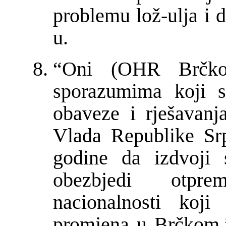
problemu lo
ž
-ulja i
u.
“Oni (OHR Br
č
k
sporazumima koji s
obaveze i rješavanj
Vlada Republike Sr
godine da izdvoji
obezbjedi otpre
nacionalnosti koj
promjena u Br
č
kom.