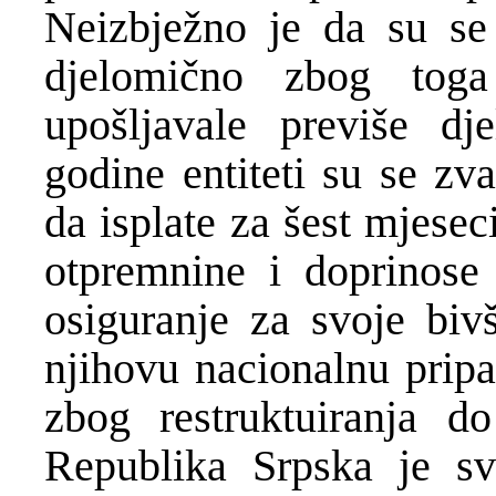
Neizbje
ž
no je da su se 
djelomi
č
no zbog toga
upošljavale previše dje
godine entiteti su se zva
da isplate za šest mjesec
otpremnine i doprinose
osiguranje za svoje biv
njihovu nacionalnu pripa
zbog restruktuiranja 
Republika Srpska je s