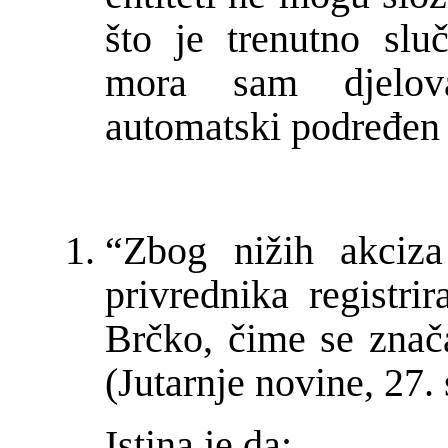
što je trenutno slu
mora sam djelov
automatski podre
đ
en
“Zbog ni
ž
ih akciza
privrednika registri
Br
č
ko,
č
ime se zna
č
(Jutarnje novine, 27.
Istina je da: