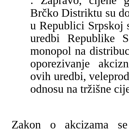
: Zapravo, cijene 
Br
č
ko Distriktu su d
u Republici Srpskoj 
uredbi Republike S
monopol na distribuc
oporezivanje akciz
ovih uredbi, veleprod
odnosu na tr
ž
išne ci
Zakon o akcizama s