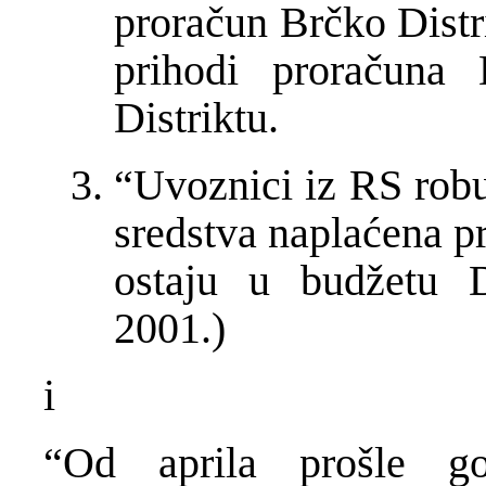
prora
č
un Br
č
ko Distr
prihodi prora
č
una 
Distriktu.
“Uvoznici iz RS robu
sredstva napla
ć
ena p
ostaju u bud
ž
etu D
2001.)
i
“Od aprila prošle go