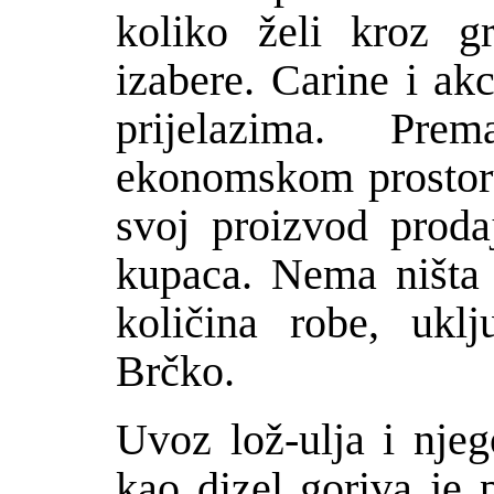
koliko
ž
eli kroz gr
izabere. Carine i ak
prijelazima. Pre
ekonomskom prostor
svoj proizvod prod
kupaca. Nema ništa
koli
č
ina robe, uklj
Br
č
ko.
Uvoz lo
ž
-ulja i nje
kao dizel goriva je 