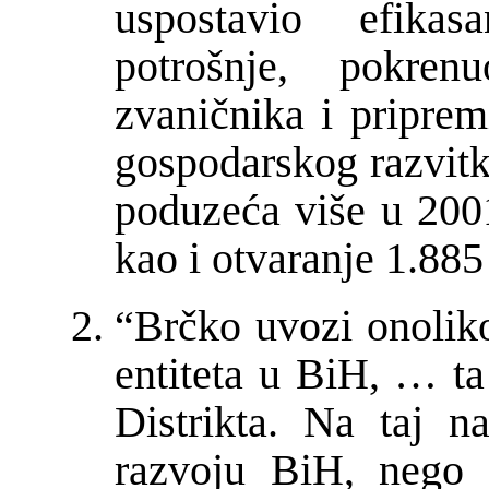
uspostavio efika
potrošnje, pokren
zvani
č
nika i priprem
gospodarskog razvitka
poduze
ć
a više u 200
kao i otvaranje 1.885
“Br
č
ko uvozi onolik
entiteta u BiH, … ta 
Distrikta. Na taj n
razvoju BiH, nego 