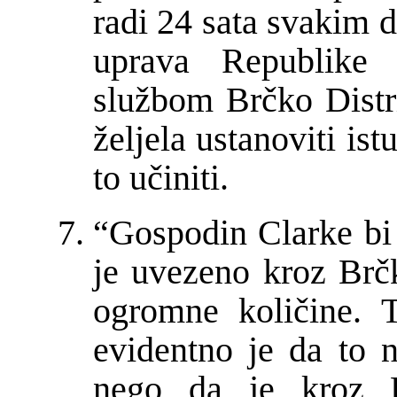
radi 24 sata svakim 
uprava Republike 
slu
ž
bom Br
č
ko Distr
ž
eljela ustanoviti is
to u
č
initi.
“Gospodin Clarke bi
je uvezeno kroz Br
č
ogromne koli
č
ine. 
evidentno je da to n
nego da je kroz 