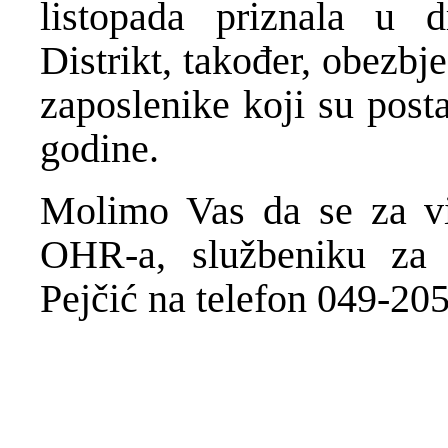
listopada priznala u 
Distrikt, tako
đ
er, obezbje
zaposlenike koji su post
godine.
Molimo Vas da se za viš
OHR-a, slu
ž
beniku za
Pej
č
i
ć
na telefon 049-205