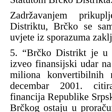
Zadr
ž
avanjem prikupl
Distriktu, Br
č
ko se sam
uvjete iz sporazuma zakl
5. “Br
č
ko Distrikt je u
izveo finansijski udar n
miliona konvertibilnih 
decembar 2001. citir
financija Republike Srps
Br
č
kog ostaju u prora
č
u