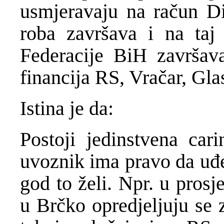
usmjeravaju na ra
č
un Di
roba završava i na taj
Federacije BiH završav
financija RS, Vra
č
ar, Gla
Istina je da:
Postoji jedinstvena cari
uvoznik ima pravo da u
đ
god to
ž
eli. Npr. u pros
u Br
č
ko opredjeljuju se 