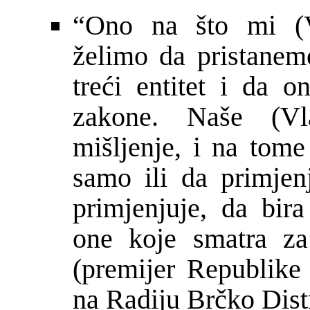
“Ono na što mi (V
ž
elimo da pristanem
tre
ć
i entitet i da o
zakone. Naše (Vl
mišljenje, i na tom
samo ili da primjen
primjenjuje, da bir
one koje smatra za
(premijer Republike 
na Radiju Br
č
ko Dist