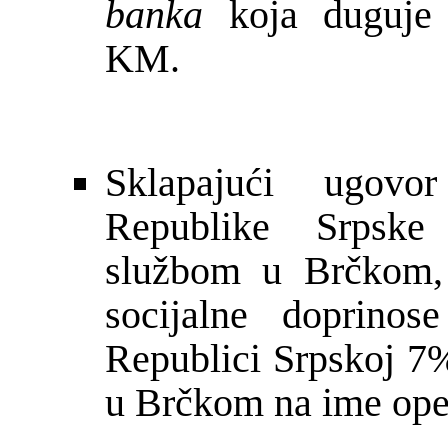
banka
koja duguje 
KM.
Sklapaju
ć
i ugovo
Republike Srpske
slu
ž
bom u Br
č
kom,
socijalne doprinos
Republici Srpskoj 7%
u Br
č
kom na ime oper