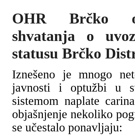
OHR Brčko obj
shvatanja o uvoz
statusu Brčko Dist
Iznešeno je mnogo net
javnosti i optu
ž
bi u s
sistemom naplate carina 
objašnjenje nekoliko pog
se u
č
estalo ponavljaju: