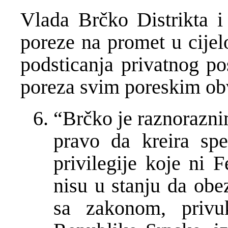
Vlada Br
č
ko Distrikta 
poreze na promet u cijel
podsticanja privatnog po
poreza svim poreskim ob
“Br
č
ko je raznorazn
pravo da kreira spe
privilegije koje ni 
nisu u stanju da obe
sa zakonom, privu