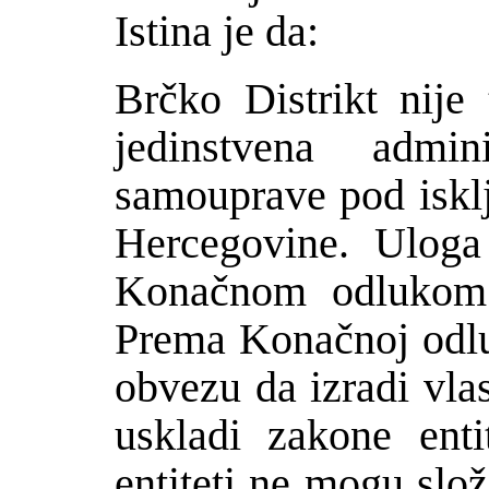
Istina je da:
Br
č
ko Distrikt nije 
jedinstvena admini
samouprave pod iskl
Hercegovine. Uloga
Kona
č
nom odlukom
Prema Kona
č
noj odl
obvezu da izradi vla
uskladi zakone enti
entiteti ne mogu slo
ž