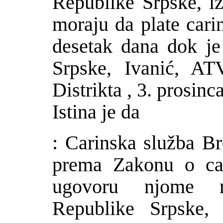
Republike Srpske, i
moraju da plate car
desetak dana dok je 
Srpske, Ivani
ć
, ATV
Distrikta , 3. prosin
Istina je da
: Carinska slu
ž
ba Br
prema Zakonu o car
ugovoru njome r
Republike Srpske