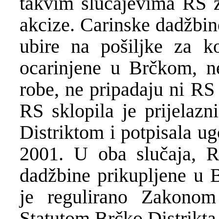
takvim slu
č
ajevima RS 
akcize. Carinske dad
ž
bin
ubire na pošiljke za k
ocarinjene u Br
č
kom, ne
robe, ne pripadaju ni RS
RS sklopila je prijelazn
Distriktom i potpisala u
2001. U oba slu
č
aja, 
dad
ž
bine prikupljene u 
je regulirano Zakonom
Statutom Br
č
ko Distrikta