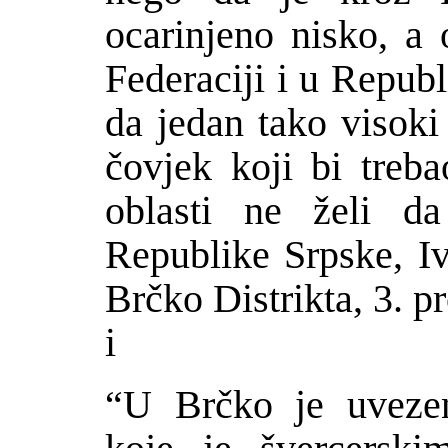
ocarinjeno nisko, a
Federaciji i u Republ
da jedan tako visoki
č
ovjek koji bi treb
oblasti ne
ž
eli da
Republike Srpske, I
Br
č
ko Distrikta, 3. 
i
“U Br
č
ko je uveze