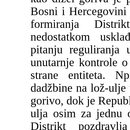
Bosni i Hercegovini
formiranja Distr
nedostatkom uskla
pitanju reguliranja
unutarnje kontrole o
strane entiteta. N
dad
ž
bine na lo
ž
-ulje
gorivo, dok je Repub
ulja osim za jednu 
Distrikt pozdravlj