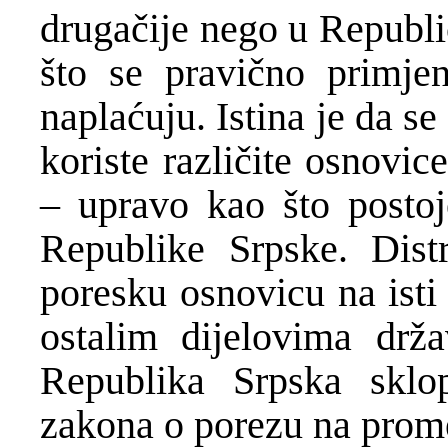
druga
č
ije nego u Republi
što se pravi
č
no primjen
napla
ć
uju. Istina je da s
koriste razli
č
ite osnovic
– upravo kao što postoj
Republike Srpske. Distr
poresku osnovicu na isti
ostalim dijelovima dr
ž
a
Republika Srpska skl
zakona o porezu na prome