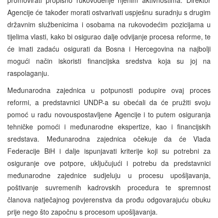
Agencije će također morati ostvarivati uspješnu suradnju s drugim
državnim službenicima i osobama na rukovodećim pozicijama u
tijelima vlasti, kako bi osigurao dalje odvijanje procesa reforme, te
će imati zadaću osigurati da Bosna i Hercegovina na najbolji
mogući način iskoristi financijska sredstva koja su joj na
raspolaganju.
Međunarodna zajednica u potpunosti podupire ovaj proces
reformi, a predstavnici UNDP-a su obećali da će pružiti svoju
pomoć u radu novouspostavljene Agencije i to putem osiguranja
tehničke pomoći i međunarodne ekspertize, kao i financijskih
sredstava. Međunarodna zajednica očekuje da će Vlada
Federacije BiH i dalje ispunjavati kriterije koji su potrebni za
osiguranje ove potpore, uključujući i potrebu da predstavnici
međunarodne zajednice sudjeluju u procesu upošljavanja,
poštivanje suvremenih kadrovskih procedura te spremnost
članova natječajnog povjerenstva da prođu odgovarajuću obuku
prije nego što započnu s procesom upošljavanja.