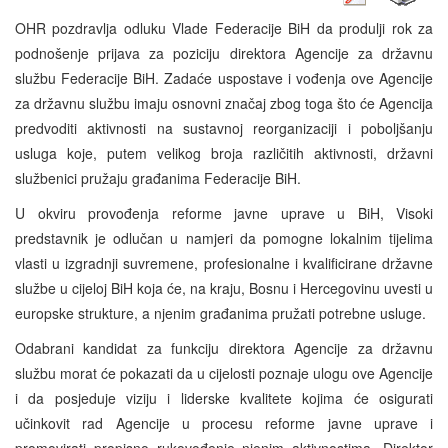
OHR pozdravlja odluku Vlade Federacije BiH da produlji rok za
podnošenje prijava za poziciju direktora Agencije za državnu
službu Federacije BiH. Zadaće uspostave i vođenja ove Agencije
za državnu službu imaju osnovni značaj zbog toga što će Agencija
predvoditi aktivnosti na sustavnoj reorganizaciji i poboljšanju
usluga koje, putem velikog broja različitih aktivnosti, državni
službenici pružaju građanima Federacije BiH.
U okviru provođenja reforme javne uprave u BiH, Visoki
predstavnik je odlučan u namjeri da pomogne lokalnim tijelima
vlasti u izgradnji suvremene, profesionalne i kvalificirane državne
službe u cijeloj BiH koja će, na kraju, Bosnu i Hercegovinu uvesti u
europske strukture, a njenim građanima pružati potrebne usluge.
Odabrani kandidat za funkciju direktora Agencije za državnu
službu morat će pokazati da u cijelosti poznaje ulogu ove Agencije
i da posjeduje viziju i liderske kvalitete kojima će osigurati
učinkovit rad Agencije u procesu reforme javne uprave i
promovirati propisno rukovođenje njenim aktivnostima. Direktor