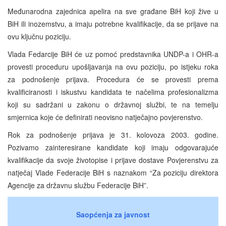
Međunarodna zajednica apelira na sve građane BiH koji žive u
BiH ili inozemstvu, a imaju potrebne kvalifikacije, da se prijave na
ovu ključnu poziciju.
Vlada Fedarcije BiH će uz pomoć predstavnika UNDP-a i OHR-a
provesti proceduru upošljavanja na ovu poziciju, po istjeku roka
za podnošenje prijava. Procedura će se provesti prema
kvalificiranosti i iskustvu kandidata te načelima profesionalizma
koji su sadržani u zakonu o državnoj službi, te na temelju
smjernica koje će definirati neovisno natječajno povjerenstvo.
Rok za podnošenje prijava je 31. kolovoza 2003. godine.
Pozivamo zainteresirane kandidate koji imaju odgovarajuće
kvalifikacije da svoje životopise i prijave dostave Povjerenstvu za
natječaj Vlade Federacije BiH s naznakom “Za poziciju direktora
Agencije za državnu službu Federacije BiH”.
Saopćenja za javnost