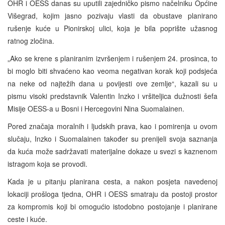
OHR i OESS danas su uputili zajedničko pismo načelniku Općine
Višegrad, kojim jasno pozivaju vlasti da obustave planirano
rušenje kuće u Pionirskoj ulici, koja je bila poprište užasnog
ratnog zločina.
„Ako se krene s planiranim izvršenjem i rušenjem 24. prosinca, to
bi moglo biti shvaćeno kao veoma negativan korak koji podsjeća
na neke od najtežih dana u povijesti ove zemlje“, kazali su u
pismu visoki predstavnik Valentin Inzko i vršiteljica dužnosti šefa
Misije OESS-a u Bosni i Hercegovini Nina Suomalainen.
Pored značaja moralnih i ljudskih prava, kao i pomirenja u ovom
slučaju, Inzko i Suomalainen također su prenijeli svoja saznanja
da kuća može sadržavati materijalne dokaze u svezi s kaznenom
istragom koja se provodi.
Kada je u pitanju planirana cesta, a nakon posjeta navedenoj
lokaciji prošloga tjedna, OHR i OESS smatraju da postoji prostor
za kompromis koji bi omogućio istodobno postojanje i planirane
ceste i kuće.