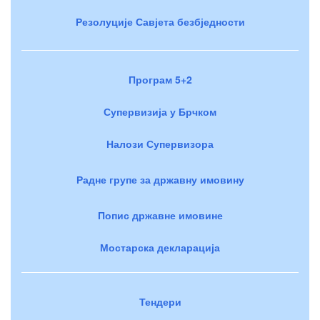
Резолуције Савјета безбједности
Програм 5+2
Супервизија у Брчком
Налози Супервизора
Радне групе за државну имовину
Попис државне имовине
Мостарска декларација
Тендери