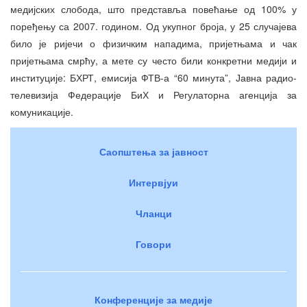
медијских слобода, што представља повећање од 100% у
поређењу са 2007. годином. Од укупног броја, у 25 случајева
било је ријечи о физичким нападима, пријетњама и чак
пријетњама смрћу, а мете су често били конкретни медији и
институције: БХРТ, емисија ФТВ-а “60 минута”, Јавна радио-
телевизија Федерације БиХ и Регулаторна агенција за
комуникације.
Саопштења за јавност
Интервјуи
Чланци
Говори
Конференције за медије