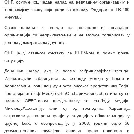
OHR осуђује још један напад на невладину организацију и
телевизијску екипу која ради за емисију Федералне ТВ “60
минута”.
Свако насиље и напади на новинаре и невладине
организације су неприхватљиви и не могусе толерисати у
једном демократском друштву.
OHR је у сталном контакту са EUPM-ом и помно прати
ситуацију.
Данашњи напад дио је веома забрињавајућег тренда.
Изражавајући забринутост за слободу медија у Босни и
Херцеговини, вршилац дужности високог представника,Рафи
Грегоријан,и шеф Мисије ОЕБС-а,ГариРобинс,обратили су се
писмом ОЕБС-овом представнику за слободу медија,
МиклошуХараштију. Они су од господина Хараштија
затражили да направи процјену ситуације у области медија у
цијелој БиХ, с обзиромда је у 2008. години било 56
документованих случајева кршења права новинара и