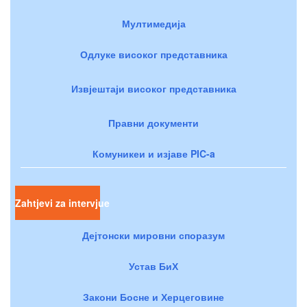
Мултимедија
Одлуке високог представника
Извјештаји високог представника
Правни документи
Комуникеи и изјаве PIC-a
Zahtjevi za intervjue
Дејтонски мировни споразум
Устав БиХ
Закони Босне и Херцеговине