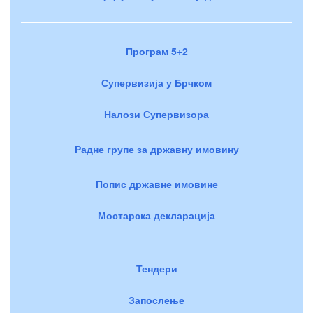
Програм 5+2
Супервизија у Брчком
Налози Супервизора
Радне групе за државну имовину
Попис државне имовине
Мостарска декларација
Тендери
Запослење