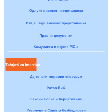
Одлуке високог представника
Извјештаји високог представника
Правни документи
Комуникеи и изјаве PIC-a
Zahtjevi za intervjue
Дејтонски мировни споразум
Устав БиХ
Закони Босне и Херцеговине
Резолуције Савјета безбједности