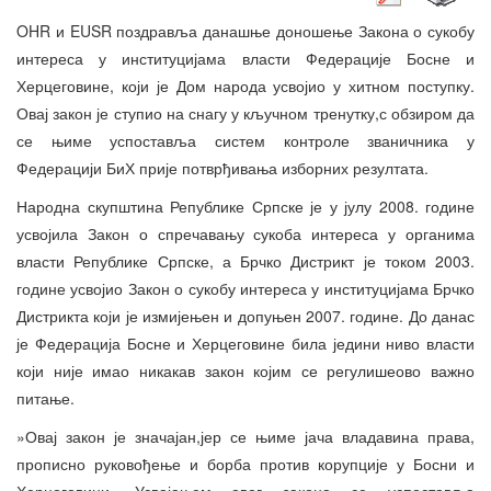
OHR и EUSR поздравља данашње доношење Закона о сукобу
интереса у институцијама власти Федерације Босне и
Херцеговине, који је Дом народа усвојио у хитном поступку.
Овај закон је ступио на снагу у кључном тренутку,с обзиром да
се њиме успоставља систем контроле званичника у
Федерацији БиХ прије потврђивања изборних резултата.
Народна скупштина Републике Српске је у јулу 2008. године
усвојила Закон о спречавању сукоба интереса у органима
власти Републике Српске, а Брчко Дистрикт је током 2003.
године усвојио Закон о сукобу интереса у институцијама Брчко
Дистрикта који је измијењен и допуњен 2007. године. До данас
је Федерација Босне и Херцеговине била једини ниво власти
који није имао никакав закон којим се регулишеово важно
питање.
»Овај закон је значајан,јер се њиме јача владавина права,
прописно руковођење и борба против корупције у Босни и
Херцеговини. Усвајањем овог закона се успоставља