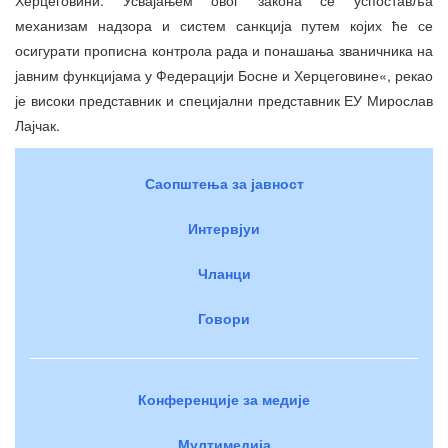
механизам надзора и систем санкција путем којих ће се
осигурати прописна контрола рада и понашања званичника на
јавним функцијама у Федерацији Босне и Херцеговине«, рекао
је високи представник и специјални представник ЕУ Мирослав
Лајчак.
Саопштења за јавност
Интервјуи
Чланци
Говори
Конференције за медије
Мултимедија