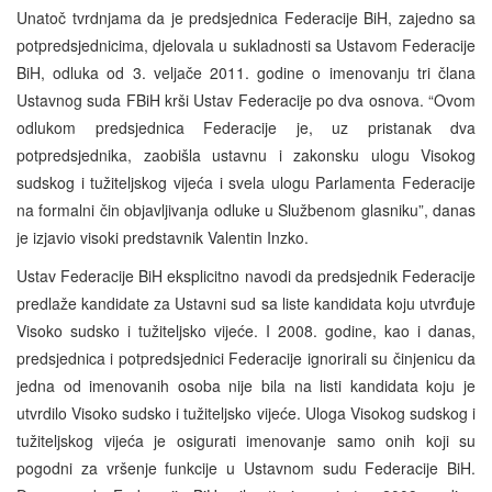
Unatoč tvrdnjama da je predsjednica Federacije BiH, zajedno sa
potpredsjednicima, djelovala u sukladnosti sa Ustavom Federacije
BiH, odluka od 3. veljače 2011. godine o imenovanju tri člana
Ustavnog suda FBiH krši Ustav Federacije po dva osnova. “Ovom
odlukom predsjednica Federacije je, uz pristanak dva
potpredsjednika, zaobišla ustavnu i zakonsku ulogu Visokog
sudskog i tužiteljskog vijeća i svela ulogu Parlamenta Federacije
na formalni čin objavljivanja odluke u Službenom glasniku”, danas
je izjavio visoki predstavnik Valentin Inzko.
Ustav Federacije BiH eksplicitno navodi da predsjednik Federacije
predlaže kandidate za Ustavni sud sa liste kandidata koju utvrđuje
Visoko sudsko i tužiteljsko vijeće. I 2008. godine, kao i danas,
predsjednica i potpredsjednici Federacije ignorirali su činjenicu da
jedna od imenovanih osoba nije bila na listi kandidata koju je
utvrdilo Visoko sudsko i tužiteljsko vijeće. Uloga Visokog sudskog i
tužiteljskog vijeća je osigurati imenovanje samo onih koji su
pogodni za vršenje funkcije u Ustavnom sudu Federacije BiH.