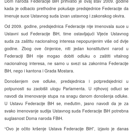
Dom naroda Federacije BiH prihvatio je ovaj stav 2009. godine
kada je odbacio prethodne pokušaje predsjednice Federacije da
imenuje suce Ustavnog suda izvan ustavnog i zakonskog okvira.
Od 2009. godine, predsjednica Federacije nije imenovala suce u
Ustavni sud Federacije BiH, time ostavljajući Vijeće Ustavnog
suda za zaštitu nacionalnog interesa nepopunjenim više od dvije
godine. Zbog ove činjenice, niti jedan konstitutivni narod u
Federaciji BiH nije mogao dobiti odluku o zaštiti vitalnog
nacionalnog interesa, ne samo u svezi sa zakonima Federacije
BiH, nego i kantona i Grada Mostara.
Donošenjem ove odluke, predsjednica i potpredsjednici u
potpunosti su zaobišli ulogu Parlamenta. U njihovoj odluci se
navodi da imenovanje stupa na snagu danom donošenja odluke.
U Ustavu Federacije BiH se, međutim, jasno navodi da je za
svako imenovanje sudija Ustavnog suda Federacije BiH potrebna
suglasnost Doma naroda FBiH.
“Ovo je očito kršenje Ustava Federacije BiH”, izjavio je danas