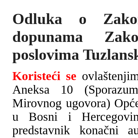
Odluka o Zako
dopunama Zako
poslovima Tuzlans
Koristeći se
ovlaštenji
Aneksa 10 (Sporazum 
Mirovnog ugovora) Opće
u Bosni i Hercegovi
predstavnik konačni a