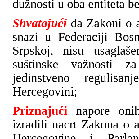
dužnosti u oba entiteta b
Shvatajući
da Zakoni o a
snazi u Federaciji Bos
Srpskoj, nisu usaglaš
suštinske važnosti z
jedinstveno regulis
Hercegovini;
Priznajući
napore oni
izradili nacrt Zakona o 
Hercegovine i Parla