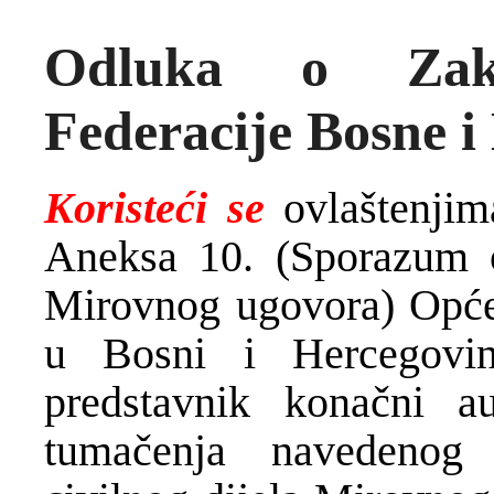
Odluka o Zak
Federacije Bosne i
Koristeći se
ovlaštenji
Aneksa 10. (Sporazum o
Mirovnog ugovora) Opće
u Bosni i Hercegovi
predstavnik konačni a
tumačenja navedenog