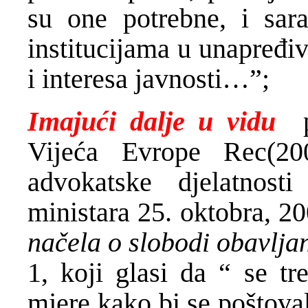
su one potrebne, i sar
institucijama u unapređi
i interesa javnosti…”;
Imajući dalje u vidu
pr
Vijeća Evrope Rec(20
advokatske djelatnost
ministara 25. oktobra, 2
načela o slobodi obavljan
1, koji glasi da “ se t
mjere kako bi se poštovala