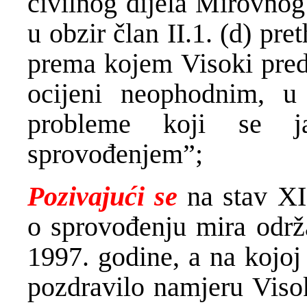
civilnog dijela Mirovnog
u obzir član II.1. (d) p
prema kojem Visoki pred
ocijeni neophodnim, u 
probleme koji se j
sprovođenjem”;
Pozivajući se
na stav XI
o sprovođenju mira održ
1997. godine, a na kojoj
pozdravilo namjeru Visok