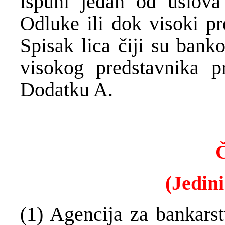
ispuni jedan od uslova
Odluke ili dok visoki pr
Spisak lica čiji su bank
visokog predstavnika 
Dodatku A.
Č
(Jedini
(1) Agencija za bankars