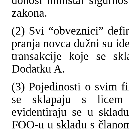
donosi ministar sigurnos
zakona.
(2) Svi “obveznici” defi
pranja novca dužni su ident
transakcije koje se sk
Dodatku A.
(3) Pojedinosti o svim f
se sklapaju s lice
evidentiraju se u skladu
FOO-u u skladu s članom 