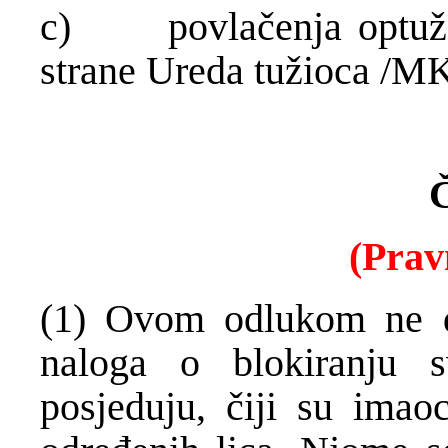
c) povlačenja optužni
strane Ureda tužioca /M
Č
(Prav
(1) Ovom odlukom ne do
naloga o blokiranju 
posjeduju, čiji su imao