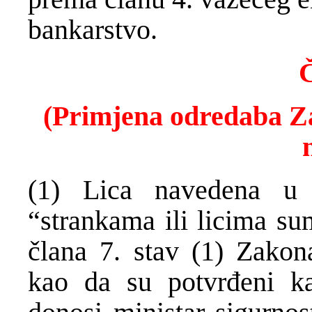
bankarstvo.
Č
(Primjena odredaba Z
(1) Lica navedena u
“strankama ili licima su
člana 7. stav (1) Zakon
kao da su potvrđeni k