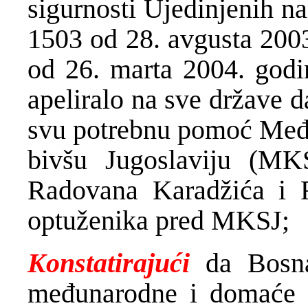
sigurnosti Ujedinjenih n
1503 od 28. avgusta 2003
od 26. marta 2004. godin
apeliralo na sve države d
svu potrebnu pomoć Međ
bivšu Jugoslaviju (MKS
Radovana Karadžića i R
optuženika pred MKSJ;
Konstatirajući
da Bosn
međunarodne i domaće