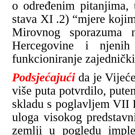
o određenim pitanjima, u
stava XI .2) “mjere koji
Mirovnog sporazuma na
Hercegovine i njenih
funkcioniranje zajedničkih
Podsjećajući
da je Vijeće
više puta potvrdilo, pute
skladu s poglavljem VII 
uloga visokog predstavn
zemlji u pogledu impl