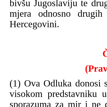
bivšu Jugoslaviju te dru
mjera odnosno drugih
Hercegovini.
Č
(Prav
(1) Ova Odluka donosi s
visokom predstavniku 
sporazuma za mir i ne d