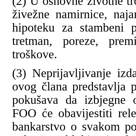
(2) U osnovne životne tr
živežne namirnice, naj
hipoteku za stambeni pr
tretman, poreze, prem
troškove.
(3) Neprijavljivanje iz
ovog člana predstavlja 
pokušava da izbjegne o
FOO će obavijestiti rele
bankarstvo o svakom po