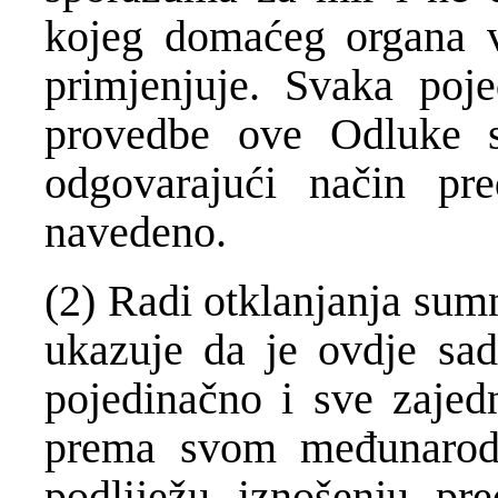
kojeg domaćeg organa v
primjenjuje. Svaka poje
provedbe ove Odluke s
odgovarajući način pr
navedeno.
(2) Radi otklanjanja sumnj
ukazuje da je ovdje sa
pojedinačno i sve zajedn
prema svom međunarod
podliježu iznošenju pre