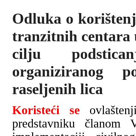
Odluka o korištenj
tranzitnih centara 
cilju podstic
organiziranog p
raseljenih lica
Koristeći se
ovlaštenj
predstavniku članom