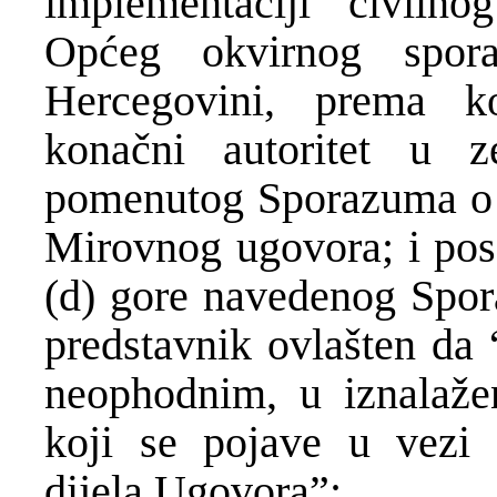
implementaciji civiln
Općeg okvirnog spo
Hercegovini, prema k
konačni autoritet u 
pomenutog Sporazuma o i
Mirovnog ugovora; i pose
(d) gore navedenog Spor
predstavnik ovlašten da 
neophodnim, u iznalaže
koji se pojave u vezi 
dijela Ugovora”;