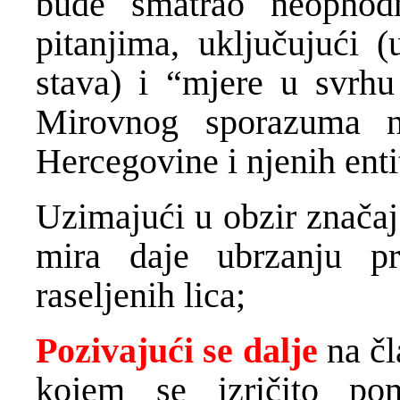
bude smatrao neophod
pitanjima, uključujući 
stava) i “mjere u svrhu
Mirovnog sporazuma na
Hercegovine i njenih enti
Uzimajući u obzir značaj
mira daje ubrzanju pr
raseljenih lica;
Pozivajući se dalje
na č
kojem se izričito pom