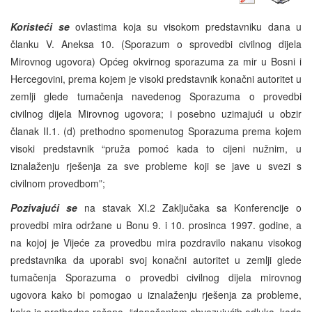
Koristeći se
ovlastima koja su visokom predstavniku dana u
članku V. Aneksa 10. (Sporazum o sprovedbi civilnog dijela
Mirovnog ugovora) Općeg okvirnog sporazuma za mir u Bosni i
Hercegovini, prema kojem je visoki predstavnik konačni autoritet u
zemlji glede tumačenja navedenog Sporazuma o provedbi
civilnog dijela Mirovnog ugovora; i posebno uzimajući u obzir
članak II.1. (d) prethodno spomenutog Sporazuma prema kojem
visoki predstavnik “pruža pomoć kada to cijeni nužnim, u
iznalaženju rješenja za sve probleme koji se jave u svezi s
civilnom provedbom”;
Pozivajući se
na stavak XI.2 Zaključaka sa Konferencije o
provedbi mira održane u Bonu 9. i 10. prosinca 1997. godine, a
na kojoj je Vijeće za provedbu mira pozdravilo nakanu visokog
predstavnika da uporabi svoj konačni autoritet u zemlji glede
tumačenja Sporazuma o provedbi civilnog dijela mirovnog
ugovora kako bi pomogao u iznalaženju rješenja za probleme,
kako je prethodno rečeno, “donošenjem obvezujućih odluka, kada