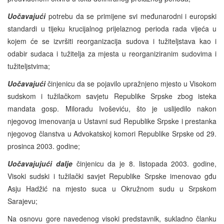
Uočavajući
potrebu da se primijene svi međunarodni i europski
standardi u tijeku krucijalnog prijelaznog perioda rada vijeća u
kojem će se izvršiti reorganizacija sudova i tužiteljstava kao i
odabir sudaca i tužitelja za mjesta u reorganiziranim sudovima i
tužiteljstvima;
Uočavajući
činjenicu da se pojavilo upražnjeno mjesto u Visokom
sudskom i tužilačkom savjetu Republike Srpske zbog isteka
mandata gosp. Miloradu Ivoševiću, što je uslijedilo nakon
njegovog imenovanja u Ustavni sud Republike Srpske i prestanka
njegovog članstva u Advokatskoj komori Republike Srpske od 29.
prosinca 2003. godine;
Uočavajujući dalje
činjenicu da je 8. listopada 2003. godine,
Visoki sudski i tužilački savjet Republike Srpske imenovao gđu
Asju Hadžić na mjesto suca u Okružnom sudu u Srpskom
Sarajevu;
Na osnovu gore navedenog visoki predstavnik, sukladno članku