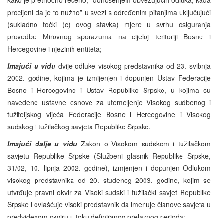
procijeni da je to nužno” u svezi s određenim pitanjima uključujući
(sukladno točki (c) ovog stavka) mjere u svrhu osiguranja
provedbe Mirovnog sporazuma na cijeloj teritoriji Bosne i
Hercegovine i njezinih entiteta;
Imajući u vidu
dvije odluke visokog predstavnika od 23. svibnja
2002. godine, kojima je izmijenjen i dopunjen Ustav Federacije
Bosne i Hercegovine i Ustav Republike Srpske, u kojima su
navedene ustavne osnove za utemeljenje Visokog sudbenog i
tužiteljskog vijeća Federacije Bosne i Hercegovine i Visokog
sudskog i tužilačkog savjeta Republike Srpske.
Imajući dalje u vidu
Zakon o Visokom sudskom i tužilačkom
savjetu Republike Srpske (Službeni glasnik Republike Srpske,
31/02, 10. lipnja 2002. godine), izmjenjen i dopunjen Odlukom
visokog predstavnika od 20. studenog 2003. godine, kojim se
utvrđuje pravni okvir za Visoki sudski i tužilački savjet Republike
Srpske i ovlašćuje visoki predstavnik da imenuje članove savjeta u
predviđenom okviru u toku definiranog prelaznog perioda;