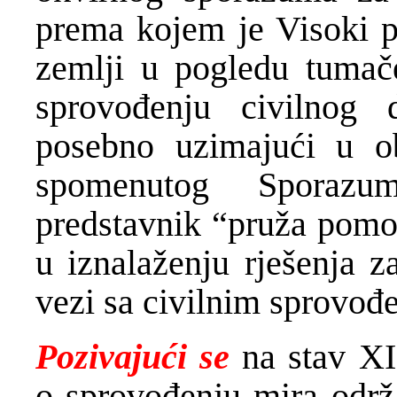
prema kojem je Visoki pr
zemlji u pogledu tuma
sprovođenju civilnog 
posebno uzimajući u ob
spomenutog Sporaz
predstavnik “pruža pomo
u iznalaženju rješenja z
vezi sa civilnim sprovođ
Pozivajući se
na stav XI
o sprovođenju mira održ