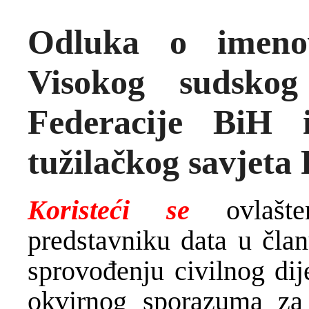
Odluka o imeno
Visokog sudskog
Federacije BiH 
tužilačkog savjeta
Koristeći se
ovlaš
predstavniku data u čla
sprovođenju civilnog di
okvirnog sporazuma za