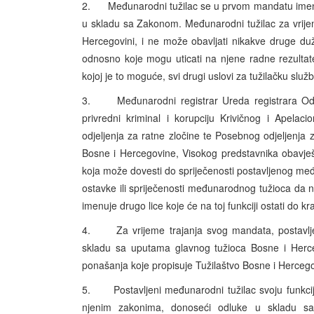
2. Međunarodni tužilac se u prvom mandatu imenuj
u skladu sa Zakonom. Međunarodni tužilac za vrije
Hercegovini, i ne može obavljati nikakve druge du
odnosno koje mogu uticati na njene radne rezulta
kojoj je to moguće, svi drugi uslovi za tužilačku s
3. Međunarodni registrar Ureda registrara Odsjek
privredni kriminal i korupciju Krivičnog i Apela
odjeljenja za ratne zločine te Posebnog odjeljenja za
Bosne i Hercegovine, Visokog predstavnika obavješt
koja može dovesti do spriječenosti postavljenog međ
ostavke ili spriječenosti međunarodnog tužioca da 
imenuje drugo lice koje će na toj funkciji ostati do k
4. Za vrijeme trajanja svog mandata, postavljeni
skladu sa uputama glavnog tužioca Bosne i Herceg
ponašanja koje propisuje Tužilaštvo Bosne i Herceg
5. Postavljeni međunarodni tužilac svoju funkcij
njenim zakonima, donoseći odluke u skladu sa