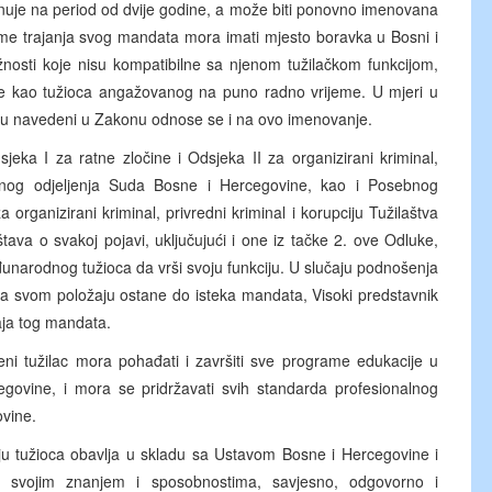
e na period od dvije godine, a može biti ponovno imenovana
me trajanja svog mandata mora imati mjesto boravka u Bosni i
žnosti koje nisu kompatibilne sa njenom tužilačkom funkcijom,
te kao tužioca angažovanog na puno radno vrijeme. U mjeri u
lužbu navedeni u Zakonu odnose se i na ovo imenovanje.
a I za ratne zločine i Odsjeka II za organizirani kriminal,
cionog odjeljenja Suda Bosne i Hercegovine, kao i Posebnog
 organizirani kriminal, privredni kriminal i korupciju Tužilaštva
ava o svakoj pojavi, uključujući i one iz tačke 2. ove Odluke,
unarodnog tužioca da vrši svoju funkciju. U slučaju podnošenja
na svom položaju ostane do isteka mandata, Visoki predstavnik
raja tog mandata.
 tužilac mora pohađati i završiti sve programe edukacije u
ovine, i mora se pridržavati svih standarda profesionalnog
ovine.
u tužioca obavlja u skladu sa Ustavom Bosne i Hercegovine i
 svojim znanjem i sposobnostima, savjesno, odgovorno i