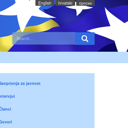
English
hrvatski
cрпски
Saopćenja za javnost
Intervjui
Članci
Govori