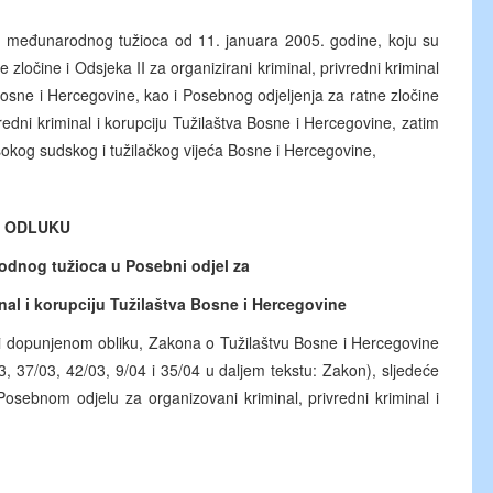
 međunarodnog tužioca od 11. januara 2005. godine, koju su
e zločine i Odsjeka II za organizirani kriminal, privredni kriminal
Bosne i Hercegovine, kao i Posebnog odjeljenja za ratne zločine
redni kriminal i korupciju Tužilaštva Bosne i Hercegovine, zatim
sokog sudskog i tužilačkog vijeća Bosne i Hercegovine,
ODLUKU
odnog tužioca u
Posebni odjel za
minal i korupciju Tužilaštva Bosne i Hercegovine
 i dopunjenom obliku, Zakona o Tužilaštvu Bosne i Hercegovine
3, 37/03, 42/03, 9/04 i 35/04 u daljem tekstu: Zakon), sljedeće
sebnom odjelu za organizovani kriminal, privredni kriminal i