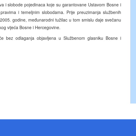
prava i slobode pojedinaca koje su garantovane Ustavom Bosne i
pravima i temeljnim slobodama. Prije preuzimanja službenih
a 2005. godine, međunarodni tužilac u tom smislu daje svečanu
kog vijeća Bosne i Hercegovine.
ez odlaganja objavljena u Službenom glasniku Bosne i