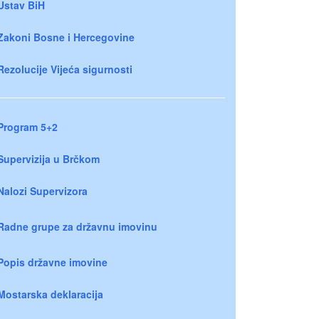
Ustav BiH
Zakoni Bosne i Hercegovine
Rezolucije Vijeća sigurnosti
Program 5+2
Supervizija u Brčkom
Nalozi Supervizora
Radne grupe za državnu imovinu
Popis državne imovine
Mostarska deklaracija