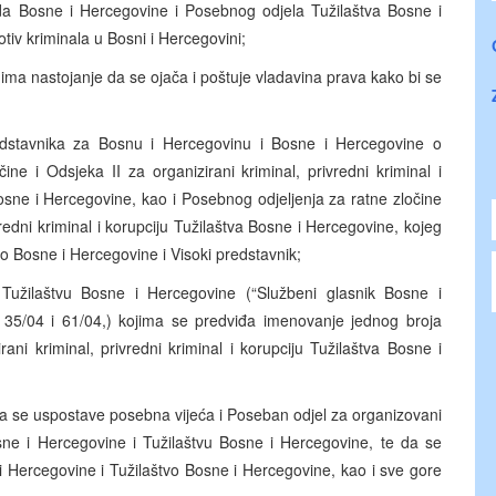
Suda Bosne i Hercegovine i Posebnog odjela Tužilaštva Bosne i
tiv kriminala u Bosni i Hercegovini;
 ima nastojanje da se ojača i poštuje vladavina prava kako bi se
tavnika za Bosnu i Hercegovinu i Bosne i Hercegovine o
ne i Odsjeka II za organizirani kriminal, privredni kriminal i
osne i Hercegovine, kao i Posebnog odjeljenja za ratne zločine
redni kriminal i korupciju Tužilaštva Bosne i Hercegovine, kojeg
o Bosne i Hercegovine i Visoki predstavnik;
žilaštvu Bosne i Hercegovine (“Službeni glasnik Bosne i
, 35/04 i 61/04,) kojima se predviđa imenovanje jednog broja
ni kriminal, privredni kriminal i korupciju Tužilaštva Bosne i
da se uspostave posebna vijeća i Poseban odjel za organizovani
Bosne i Hercegovine i Tužilaštvu Bosne i Hercegovine, te da se
 Hercegovine i Tužilaštvo Bosne i Hercegovine, kao i sve gore