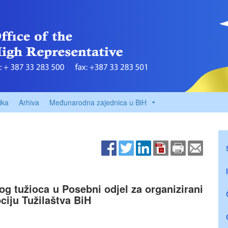
ika
Arhiva
Međunarodna zajednica u BiH
 tužioca u Posebni odjel za organizirani
pciju Tužilaštva BiH