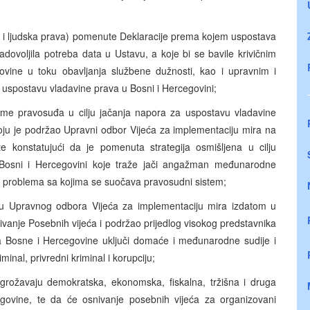
a i ljudska prava) pomenute Deklaracije prema kojem uspostava
adovoljila potreba data u Ustavu, a koje bi se bavile krivičnim
govine u toku obavljanja službene dužnosti, kao i upravnim i
a uspostavu vladavine prava u Bosni i Hercegovini;
me pravosuđa u cilju jačanja napora za uspostavu vladavine
oju je podržao Upravni odbor Vijeća za implementaciju mira na
 konstatujući da je pomenuta strategija osmišljena u cilju
Bosni i Hercegovini koje traže jači angažman međunarodne
e i problema sa kojima se suočava pravosudni sistem;
eu Upravnog odbora Vijeća za implementaciju mira izdatom u
vanje Posebnih vijeća i podržao prijedlog visokog predstavnika
a Bosne i Hercegovine uključi domaće i međunarodne sudije i
inal, privredni kriminal i korupciju;
ugrožavaju demokratska, ekonomska, fiskalna, tržišna i druga
govine, te da će osnivanje posebnih vijeća za organizovani