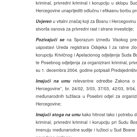
kriminal, privredni kriminal i korupciju u sklopu 
Hercegovine unaprijediti odlučnu i efikasnu borbu pro
Uvjeren
u
vitalni značaj koji za Bosnu i Hercegovinu
stvorila osnova za privredni rast i strane investicije;
Pozivajući se
na Sporazum između Visokog preds
uspostavi Ureda registrara Odsjeka I za ratne zloči
korupciju Krivičnog i Apelacionog odjeljenja Suda B
te Posebnog odjeljenja za organizirani kriminal, priv
su 1. decembra 2004. godine potpisali Predsjedništv
Imajući na umu
relevantne odredbe Zakona o Tu
Hercegovine”, br. 24/02, 3/03, 37/03, 42/03, 9/04
međunarodnih tužilaca u Posebni odjel za organizira
Hercegovine;
Imajući stoga na umu
kako hitnost tako i potrebu 
kriminal, privredni kriminal i korupciju pri Sudu 
imenuju međunarodne sudije i tužioci u Sud Bosne i