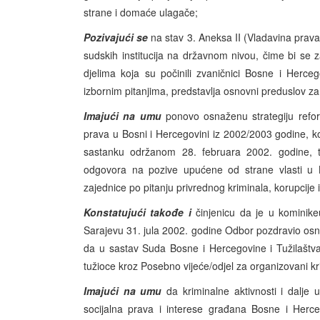
strane i domaće ulagače;
Pozivajući se
na stav 3. Aneksa II (Vladavina prav
sudskih institucija na državnom nivou, čime bi se z
djelima koja su počinili zvaničnici Bosne i Herce
izbornim pitanjima, predstavlja osnovni preduslov z
Imajući na umu
ponovo osnaženu strategiju refor
prava u Bosni i Hercegovini iz 2002/2003 godine, k
sastanku održanom 28. februara 2002. godine, te
odgovora na pozive upućene od strane vlasti u 
zajednice po pitanju privrednog kriminala, korupcij
Konstatujući takođe i
činjenicu da je u kominik
Sarajevu 31. jula 2002. godine Odbor pozdravio osni
da u sastav Suda Bosne i Hercegovine i Tužilaštv
tužioce kroz Posebno vijeće/odjel za organizovani krim
Imajući na umu
da kriminalne aktivnosti i dalje 
socijalna prava i interese građana Bosne i Herce