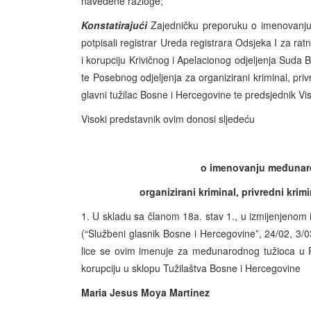
navedene razloge;
Konstatirajući
Zajedničku preporuku o imenovanju
potpisali registrar Ureda registrara Odsjeka I za ratn
i korupciju Krivičnog i Apelacionog odjeljenja Suda 
te Posebnog odjeljenja za organizirani kriminal, priv
glavni tužilac Bosne i Hercegovine te predsjednik Vi
Visoki predstavnik ovim donosi sljedeću
o imenovanju međunar
organizirani kriminal, privredni kri
1. U skladu sa članom 18a. stav 1., u izmijenjenom
(“Službeni glasnik Bosne i Hercegovine”, 24/02, 3/0
lice se ovim imenuje za međunarodnog tužioca u Po
korupciju u sklopu Tužilaštva Bosne i Hercegovine
Maria Jesus Moya Martinez