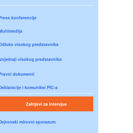
Press konferencije
Multimedija
Odluke visokog predstavnika
Izvještaji visokog predstavnika
Pravni dokumenti
Deklaracije i komunikei PIC-a
Zahtjevi za intervjue
Dejtonski mirovni sporazum