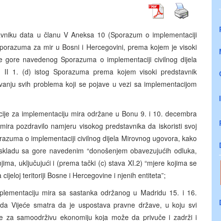
avniku data u članu V Aneksa 10 (Sporazum o implementaciji
sporazuma za mir u Bosni i Hercegovini, prema kojem je visoki
je gore navedenog Sporazuma o implementaciji civilnog dijela
 II 1. (d) istog Sporazuma prema kojem visoki predstavnik
vanju svih problema koji se pojave u vezi sa implementacijom
cije za implementaciju mira održane u Bonu 9. i 10. decembra
mira pozdravilo namjeru visokog predstavnika da iskoristi svoj
razuma o implementaciji civilnog dijela Mirovnog ugovora, kako
 skladu sa gore navedenim “donošenjem obavezujućih odluka,
ima, uključujući i (prema tački (c) stava XI.2) “mjere kojima se
loj teritoriji Bosne i Hercegovine i njenih entiteta”;
mplementaciju mira sa sastanka održanog u Madridu 15. i 16.
a Vijeće smatra da je uspostava pravne države, u koju svi
 te za samoodrživu ekonomiju koja može da privuče i zadrži i