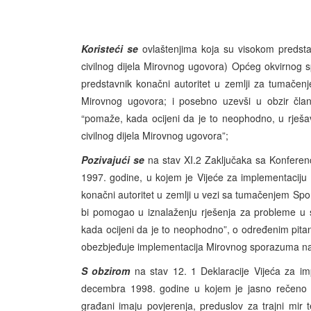
Koristeći se
ovlaštenjima koja su visokom predst
civilnog dijela Mirovnog ugovora) Općeg okvirnog 
predstavnik konačni autoritet u zemlji za tumačen
Mirovnog ugovora; i posebno uzevši u obzir član
“pomaže, kada ocijeni da je to neophodno, u rješa
civilnog dijela Mirovnog ugovora”;
Pozivajući se
na stav XI.2 Zaključaka sa Konferen
1997. godine, u kojem je Vijeće za implementaciju 
konačni autoritet u zemlji u vezi sa tumačenjem Spo
bi pomogao u iznalaženju rješenja za probleme u
kada ocijeni da je to neophodno”, o određenim pitanj
obezbjeđuje implementacija Mirovnog sporazuma na cije
S obzirom
na stav 12. 1 Deklaracije Vijeća za i
decembra 1998. godine u kojem je jasno rečeno d
građani imaju povjerenja, preduslov za trajni mir