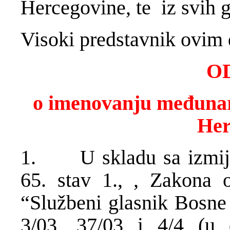
Hercegovine, te iz svih 
Visoki predstavnik ovim 
O
o imenovanju međunar
Her
1. U skladu sa izmije
65. stav 1., , Zakona
“Službeni glasnik Bosne 
3/03, 37/03 i 4/4 (u 