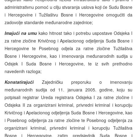
administrativnu pomoć u cilju stvaranja uslova koji će Sudu Bosne
i Hercegovine i Tužilaštvu Bosne i Hercegovine omogućiti da
zadovolje standarde međunarodne zajednice;
Imajući na umu
kako hitnost tako i potrebu uspostave Odsjeka I
za ratne zločine Krivičnog i Apelacionog odjeljenja Suda Bosne i
Hercegovine te Posebnog odjela za ratne zločine Tužilaštva
Bosne i Hercegovine, kao i imenovanja međunarodnih sudija u
Odsjek I Suda Bosne i Hercegovine, te iz svih prethodno
navedenih razloga;
Konstatirajući
Zajedničku preporuku o imenovanju
međunarodnih sudija od 11. januara 2005. godine, koju su
potpisali registrar Ureda registrara Odsjeka I za ratne zločine i
Odsjeka II za organizirani kriminal, privredni kriminal i korupciju
Krivičnog i Apelacionog odjeljenja Suda Bosne i Hercegovine, kao
i Posebnog odjeljenja za ratne zločine te Posebnog odjeljenja za
organizirani kriminal, privredni kriminal i korupciju Tužilaštva
Bosne i Hercegovine, zatim predsjednik Suda Bosne i