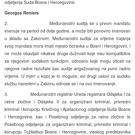
odjeljenja Suda Bosne i Hercegovine:
Georges Ren
iers
2. Međunarodni sudija se u prvom mandatu
imenuje na period od dvije godine, a može biti ponovno imenovan
u skladu sa Zakonom. Međunarodni sudija za vrijeme trajanja
svog mandata mora imati mjesto boravka u Bosni i Hercegovini, i
ne može obavljati nikakve druge dužnosti koje nisu kompatibilne
sa njegovom sudskom funkcijom, odnosno koje mogu uticati na
njegove radne rezultate kao sudije angažovanog na puno radno
vrijeme. U mjeri u kojoj je to moguće, svi drugi uslovi za sudsku
službu navedeni u Zakonu odnose se i na ovo imenovanje.
3. Međunarodni registrar Ureda registrara Odsjeka I za
ratne zločine i Odsjeka II za organizirani kriminal, privredni
kriminal i korupciju Krivičnog i Apelacionog odjeljenja Suda Bosne
i Hercegovine, kao i Posebnog odjeljenja za ratne zločine te
Posebnog odjeljenja za organizirani kriminal, privredni kriminal i
korupciju Tužilaštva Bosne i Hercegovine, visokog predstavnika