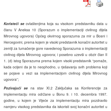
Koristeći se
ovlaštenjima koja su visokom predstavniku data u
članu V Aneksa 10 (Sporazum o implementaciji civilnog dijela
Mirovnog ugovora) Općeg okvirnog sporazuma za mir u Bosni i
Hercegovini, prema kojem je visoki predstavnik konačni autoritet u
zemlji za tumačenje gore navedenog Sporazuma o implementaciji
civilnog dijela Mirovnog ugovora; i posebno uzevši u obzir član II
1. (d) istog Sporazuma prema kojem visoki predstavnik “pomaže,
kada ocijeni da je to neophodno, u rješavanju svih problema koji
se pojave u vezi sa implementacijom civilnog dijela Mirovnog
ugovora”;
Pozivajući se
na stav XI.2 Zaključaka sa Konferencije za
implementaciju mira održane u Bonu 9. i 10. decembra 1997.
godine, u kojem je Vijeće za implementaciju mira pozdravilo
namjeru visokog predstavnika da iskoristi svoj konačni autoritet u