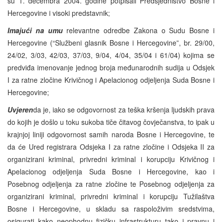
su 1. decembra 2004. godine potpisali Predsjedništvo Bosne i
Hercegovine i visoki predstavnik;
Imajući na umu
relevantne odredbe Zakona o Sudu Bosne i
Hercegovine (“Službeni glasnik Bosne i Hercegovine”, br. 29/00,
24/02, 3/03, 42/03, 37/03, 9/04, 4/04, 35/04 i 61/04) kojima se
predviđa imenovanje jednog broja međunarodnih sudija u Odsjek
I za ratne zločine Krivičnog i Apelacionog odjeljenja Suda Bosne i
Hercegovine;
Uvjeren
da je, iako se odgovornost za teška kršenja ljudskih prava
do kojih je došlo u toku sukoba tiče čitavog čovječanstva, to ipak u
krajnjoj liniji odgovornost samih naroda Bosne i Hercegovine, te
da će Ured registrara Odsjeka I za ratne zločine i Odsjeka II za
organizirani kriminal, privredni kriminal i korupciju Krivičnog i
Apelacionog odjeljenja Suda Bosne i Hercegovine, kao i
Posebnog odjeljenja za ratne zločine te Posebnog odjeljenja za
organizirani kriminal, privredni kriminal i korupciju Tužilaštva
Bosne i Hercegovine, u skladu sa raspoloživim sredstvima,
osigurati kako neophodnu fizičku infrastrukturu tako i pravnu i