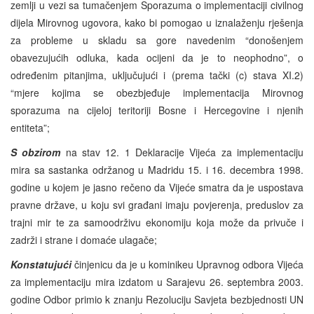
zemlji u vezi sa tumačenjem Sporazuma o implementaciji civilnog
dijela Mirovnog ugovora, kako bi pomogao u iznalaženju rješenja
za probleme u skladu sa gore navedenim “donošenjem
obavezujućih odluka, kada ocijeni da je to neophodno”, o
određenim pitanjima, uključujući i (prema tački (c) stava XI.2)
“mjere kojima se obezbjeđuje implementacija Mirovnog
sporazuma na cijeloj teritoriji Bosne i Hercegovine i njenih
entiteta”;
S obzirom
na stav 12. 1 Deklaracije Vijeća za implementaciju
mira sa sastanka održanog u Madridu 15. i 16. decembra 1998.
godine u kojem je jasno rečeno da Vijeće smatra da je uspostava
pravne države, u koju svi građani imaju povjerenja, preduslov za
trajni mir te za samoodrživu ekonomiju koja može da privuče i
zadrži i strane i domaće ulagače;
Konstatujući
činjenicu da je u kominikeu Upravnog odbora Vijeća
za implementaciju mira izdatom u Sarajevu 26. septembra 2003.
godine Odbor primio k znanju Rezoluciju Savjeta bezbjednosti UN