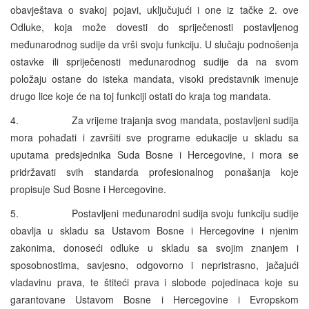
obavještava o svakoj pojavi, uključujući i one iz tačke 2. ove
Odluke, koja može dovesti do spriječenosti postavljenog
međunarodnog sudije da vrši svoju funkciju. U slučaju podnošenja
ostavke ili spriječenosti međunarodnog sudije da na svom
položaju ostane do isteka mandata, visoki predstavnik imenuje
drugo lice koje će na toj funkciji ostati do kraja tog mandata.
4. Za vrijeme trajanja svog mandata, postavljeni sudija
mora pohađati i završiti sve programe edukacije u skladu sa
uputama predsjednika Suda Bosne i Hercegovine, i mora se
pridržavati svih standarda profesionalnog ponašanja koje
propisuje Sud Bosne i Hercegovine.
5. Postavljeni međunarodni sudija svoju funkciju sudije
obavlja u skladu sa Ustavom Bosne i Hercegovine i njenim
zakonima, donoseći odluke u skladu sa svojim znanjem i
sposobnostima, savjesno, odgovorno i nepristrasno, jačajući
vladavinu prava, te štiteći prava i slobode pojedinaca koje su
garantovane Ustavom Bosne i Hercegovine i Evropskom