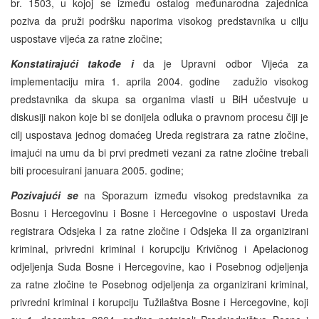
br. 1503, u kojoj se između ostalog međunarodna zajednica
poziva da pruži podršku naporima visokog predstavnika u cilju
uspostave vijeća za ratne zločine;
Konstatirajući takođe i
da je Upravni odbor Vijeća za
implementaciju mira 1. aprila 2004. godine zadužio visokog
predstavnika da skupa sa organima vlasti u BiH učestvuje u
diskusiji nakon koje bi se donijela odluka o pravnom procesu čiji je
cilj uspostava jednog domaćeg Ureda registrara za ratne zločine,
imajući na umu da bi prvi predmeti vezani za ratne zločine trebali
biti procesuirani januara 2005. godine;
Pozivajući se
na Sporazum između visokog predstavnika za
Bosnu i Hercegovinu i Bosne i Hercegovine o uspostavi Ureda
registrara Odsjeka I za ratne zločine i Odsjeka II za organizirani
kriminal, privredni kriminal i korupciju Krivičnog i Apelacionog
odjeljenja Suda Bosne i Hercegovine, kao i Posebnog odjeljenja
za ratne zločine te Posebnog odjeljenja za organizirani kriminal,
privredni kriminal i korupciju Tužilaštva Bosne i Hercegovine, koji