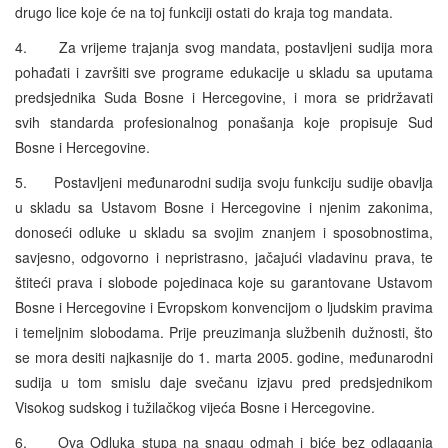
drugo lice koje će na toj funkciji ostati do kraja tog mandata.
4. Za vrijeme trajanja svog mandata, postavljeni sudija mora
pohađati i završiti sve programe edukacije u skladu sa uputama
predsjednika Suda Bosne i Hercegovine, i mora se pridržavati
svih standarda profesionalnog ponašanja koje propisuje Sud
Bosne i Hercegovine.
5. Postavljeni međunarodni sudija svoju funkciju sudije obavlja
u skladu sa Ustavom Bosne i Hercegovine i njenim zakonima,
donoseći odluke u skladu sa svojim znanjem i sposobnostima,
savjesno, odgovorno i nepristrasno, jačajući vladavinu prava, te
štiteći prava i slobode pojedinaca koje su garantovane Ustavom
Bosne i Hercegovine i Evropskom konvencijom o ljudskim pravima
i temeljnim slobodama. Prije preuzimanja službenih dužnosti, što
se mora desiti najkasnije do 1. marta 2005. godine, međunarodni
sudija u tom smislu daje svečanu izjavu pred predsjednikom
Visokog sudskog i tužilačkog vijeća Bosne i Hercegovine.
6. Ova Odluka stupa na snagu odmah i biće bez odlaganja