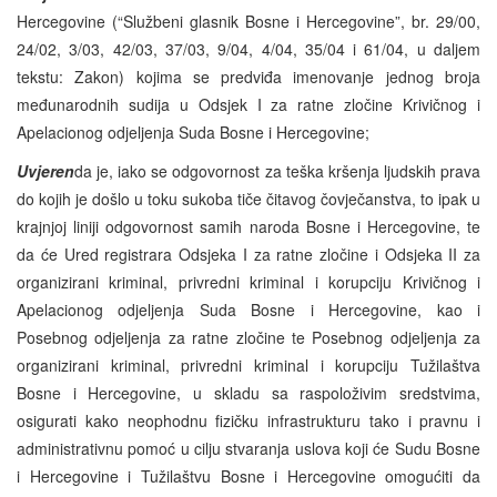
Hercegovine (“Službeni glasnik Bosne i Hercegovine”, br. 29/00,
24/02, 3/03, 42/03, 37/03, 9/04, 4/04, 35/04 i 61/04, u daljem
tekstu: Zakon) kojima se predviđa imenovanje jednog broja
međunarodnih sudija u Odsjek I za ratne zločine Krivičnog i
Apelacionog odjeljenja Suda Bosne i Hercegovine;
Uvjeren
da je, iako se odgovornost za teška kršenja ljudskih prava
do kojih je došlo u toku sukoba tiče čitavog čovječanstva, to ipak u
krajnjoj liniji odgovornost samih naroda Bosne i Hercegovine, te
da će Ured registrara Odsjeka I za ratne zločine i Odsjeka II za
organizirani kriminal, privredni kriminal i korupciju Krivičnog i
Apelacionog odjeljenja Suda Bosne i Hercegovine, kao i
Posebnog odjeljenja za ratne zločine te Posebnog odjeljenja za
organizirani kriminal, privredni kriminal i korupciju Tužilaštva
Bosne i Hercegovine, u skladu sa raspoloživim sredstvima,
osigurati kako neophodnu fizičku infrastrukturu tako i pravnu i
administrativnu pomoć u cilju stvaranja uslova koji će Sudu Bosne
i Hercegovine i Tužilaštvu Bosne i Hercegovine omogućiti da