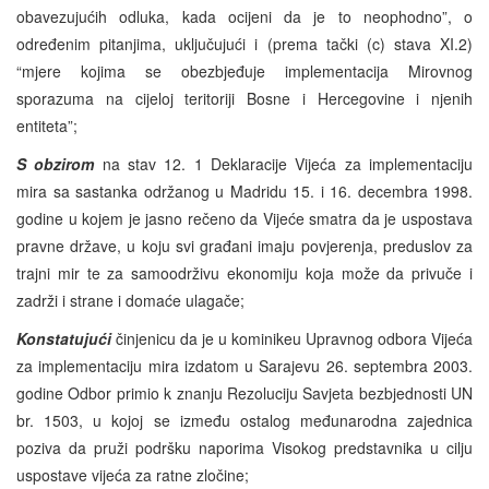
obavezujućih odluka, kada ocijeni da je to neophodno”, o
određenim pitanjima, uključujući i (prema tački (c) stava XI.2)
“mjere kojima se obezbjeđuje implementacija Mirovnog
sporazuma na cijeloj teritoriji Bosne i Hercegovine i njenih
entiteta”;
S obzirom
na stav 12. 1 Deklaracije Vijeća za implementaciju
mira sa sastanka održanog u Madridu 15. i 16. decembra 1998.
godine u kojem je jasno rečeno da Vijeće smatra da je uspostava
pravne države, u koju svi građani imaju povjerenja, preduslov za
trajni mir te za samoodrživu ekonomiju koja može da privuče i
zadrži i strane i domaće ulagače;
Konstatujući
činjenicu da je u kominikeu Upravnog odbora Vijeća
za implementaciju mira izdatom u Sarajevu 26. septembra 2003.
godine Odbor primio k znanju Rezoluciju Savjeta bezbjednosti UN
br. 1503, u kojoj se između ostalog međunarodna zajednica
poziva da pruži podršku naporima Visokog predstavnika u cilju
uspostave vijeća za ratne zločine;