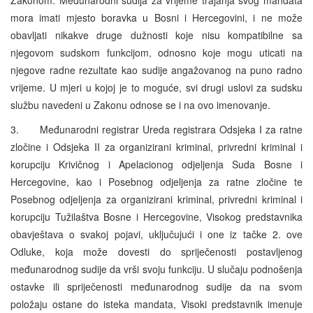
mora imati mjesto boravka u Bosni i Hercegovini, i ne može
obavljati nikakve druge dužnosti koje nisu kompatibilne sa
njegovom sudskom funkcijom, odnosno koje mogu uticati na
njegove radne rezultate kao sudije angažovanog na puno radno
vrijeme. U mjeri u kojoj je to moguće, svi drugi uslovi za sudsku
službu navedeni u Zakonu odnose se i na ovo imenovanje.
3. Međunarodni registrar Ureda registrara Odsjeka I za ratne
zločine i Odsjeka II za organizirani kriminal, privredni kriminal i
korupciju Krivičnog i Apelacionog odjeljenja Suda Bosne i
Hercegovine, kao i Posebnog odjeljenja za ratne zločine te
Posebnog odjeljenja za organizirani kriminal, privredni kriminal i
korupciju Tužilaštva Bosne i Hercegovine, Visokog predstavnika
obavještava o svakoj pojavi, uključujući i one iz tačke 2. ove
Odluke, koja može dovesti do spriječenosti postavljenog
međunarodnog sudije da vrši svoju funkciju. U slučaju podnošenja
ostavke ili spriječenosti međunarodnog sudije da na svom
položaju ostane do isteka mandata, Visoki predstavnik imenuje