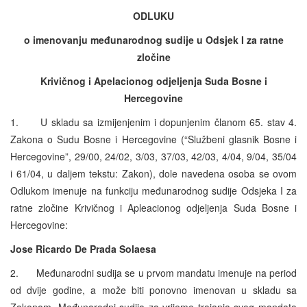
ODLUKU
o imenovanju međunarodnog sudije u Odsjek I za ratne
zločine
Krivičnog i Apelacionog odjeljenja Suda Bosne i
Hercegovine
1. U skladu sa izmijenjenim i dopunjenim članom 65. stav 4.
Zakona o Sudu Bosne i Hercegovine (“Službeni glasnik Bosne i
Hercegovine”, 29/00, 24/02, 3/03, 37/03, 42/03, 4/04, 9/04, 35/04
i 61/04, u daljem tekstu: Zakon), dole navedena osoba se ovom
Odlukom imenuje na funkciju međunarodnog sudije Odsjeka I za
ratne zločine Krivičnog i Apleacionog odjeljenja Suda Bosne i
Hercegovine:
Jose Ricardo De Prada Solaesa
2. Međunarodni sudija se u prvom mandatu imenuje na period
od dvije godine, a može biti ponovno imenovan u skladu sa
Zakonom. Međunarodni sudija za vrijeme trajanja svog mandata