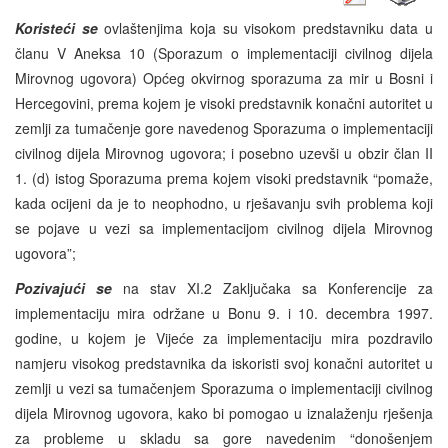
Koristeći se
ovlaštenjima koja su visokom predstavniku data u
članu V Aneksa 10 (Sporazum o implementaciji civilnog dijela
Mirovnog ugovora) Općeg okvirnog sporazuma za mir u Bosni i
Hercegovini, prema kojem je visoki predstavnik konačni autoritet u
zemlji za tumačenje gore navedenog Sporazuma o implementaciji
civilnog dijela Mirovnog ugovora; i posebno uzevši u obzir član II
1. (d) istog Sporazuma prema kojem visoki predstavnik “pomaže,
kada ocijeni da je to neophodno, u rješavanju svih problema koji
se pojave u vezi sa implementacijom civilnog dijela Mirovnog
ugovora”;
Pozivajući se
na stav XI.2 Zaključaka sa Konferencije za
implementaciju mira održane u Bonu 9. i 10. decembra 1997.
godine, u kojem je Vijeće za implementaciju mira pozdravilo
namjeru visokog predstavnika da iskoristi svoj konačni autoritet u
zemlji u vezi sa tumačenjem Sporazuma o implementaciji civilnog
dijela Mirovnog ugovora, kako bi pomogao u iznalaženju rješenja
za probleme u skladu sa gore navedenim “donošenjem