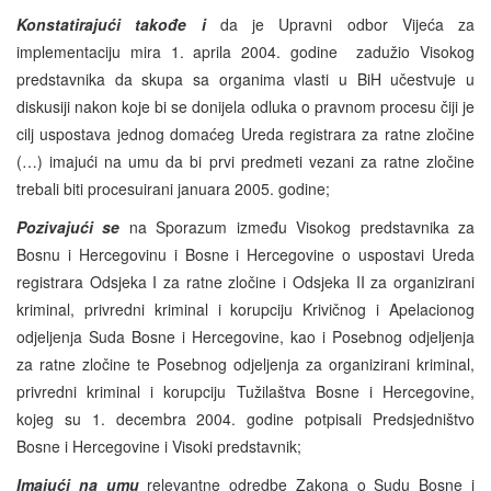
Konstatirajući takođe i
da je Upravni odbor Vijeća za
implementaciju mira 1. aprila 2004. godine zadužio Visokog
predstavnika da skupa sa organima vlasti u BiH učestvuje u
diskusiji nakon koje bi se donijela odluka o pravnom procesu čiji je
cilj uspostava jednog domaćeg Ureda registrara za ratne zločine
(…) imajući na umu da bi prvi predmeti vezani za ratne zločine
trebali biti procesuirani januara 2005. godine;
Pozivajući se
na Sporazum između Visokog predstavnika za
Bosnu i Hercegovinu i Bosne i Hercegovine o uspostavi Ureda
registrara Odsjeka I za ratne zločine i Odsjeka II za organizirani
kriminal, privredni kriminal i korupciju Krivičnog i Apelacionog
odjeljenja Suda Bosne i Hercegovine, kao i Posebnog odjeljenja
za ratne zločine te Posebnog odjeljenja za organizirani kriminal,
privredni kriminal i korupciju Tužilaštva Bosne i Hercegovine,
kojeg su 1. decembra 2004. godine potpisali Predsjedništvo
Bosne i Hercegovine i Visoki predstavnik;
Imajući na umu
relevantne odredbe Zakona o Sudu Bosne i