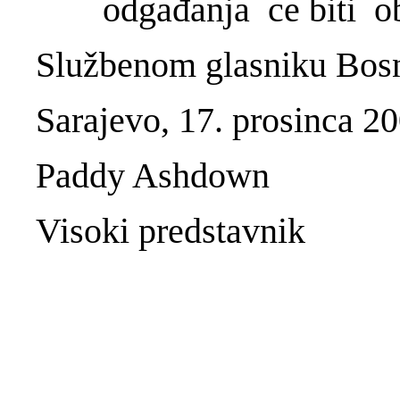
odgađanja се biti o
Službenom glasniku Bosn
Sarajevo, 17. prosinca 2
Paddy Ashdown
Visoki predstavnik