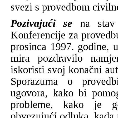
svezi s provedbom civiln
P
ozivajući se
na stav 
Konferencije za provedbu
prosinca 1997. godine, 
mira pozdravilo namje
iskoristi svoj konačni au
Sporazuma о provedbi
ugovora, kako bi pomog
probleme, kako је g
obvezujući odluka, kada