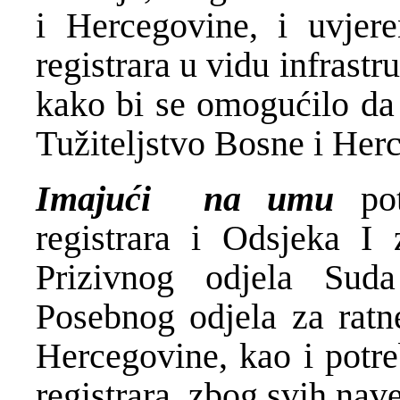
i Hercegovine, i uvjer
registrara u vidu infrast
kako bi se omogućilo da
Tužiteljstvo Bosne i Her
Imajući па ити
pot
registrara i Odsjeka I
Prizivnog odjela Sud
Posebnog odjela za ratne
Hercegovine, kao i pot
registrara, zbog svih nav