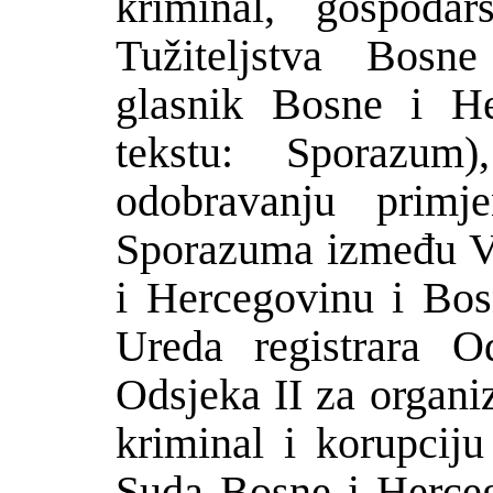
kriminal, gospodar
Tužiteljstva Bosn
glasnik Bosne i He
tekstu: Sporazum
odobravanju prim
Sporazuma između V
i Hercegovinu i Bos
Ureda registrara O
Odsjeka II za organi
kriminal i korupcij
Suda Bosne i Herceg