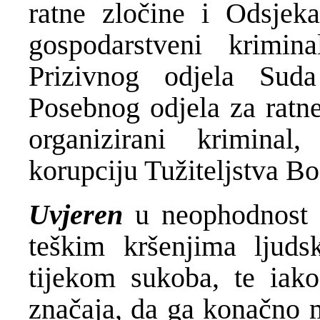
ratne zločine i Odsjeka
gospodarstveni krimi
Prizivnog odjela Sud
Posebnog odjela za ratne
organizirani kriminal
korupciju Tužiteljstva B
Uvjeren
u neophodnost 
teškim kršenjima ljuds
tijekom sukoba, te iak
značaja, da ga konačno m