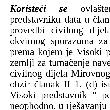
Koristeći se
ovlašte
predstavniku data u čl
provedbi civilnog dij
okvirnog sporazuma za
prema kojem је Visoki pr
zemlji za tumačenje na
civilnog dijela Mirovnog
obzir članak II 1. (d) 
Visoki predstavnik ” p
neophodno, u rješavanju 