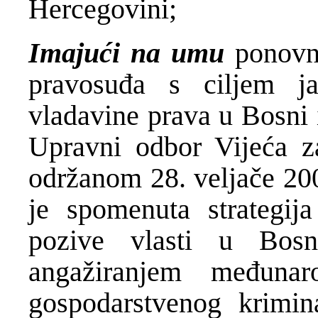
Hercegovini;
Imajući
па ити
ponovno
pravosuđa s ciljem j
vladavine prava u Bosni 
Upravni odbor Vijeća z
održanom 28. veljače 200
је spomenuta strategij
pozive vlasti u Bos
angažiranjem međunar
gospodarstvenog krimin