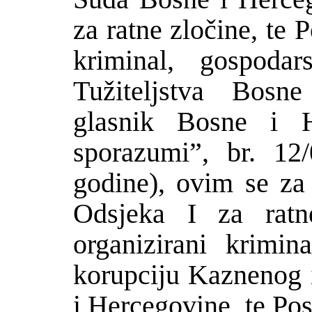
za ratne zločine, te 
kriminal, gospodar
Tužiteljstva Bosn
glasnik Bosne i 
sporazumi”, br. 1
godine), ovim se za 
Odsjeka I za ratn
organizirani krimin
korupciju Kaznenog 
i Hercegovine, te Pos