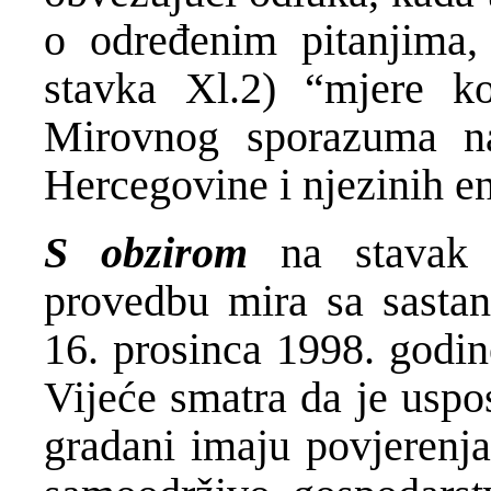
о određenim pitanjima, 
stavka Xl.2) “mjere k
Mirovnog sporazuma na
Hercegovine i njezinih en
S obzirom
na stavak 1
provedbu mira sa sasta
16. prosinca 1998. godin
Vijeće smatra da je uspo
gradani imaju povjerenja,