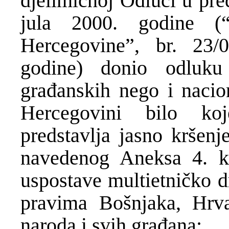
djelimičnoj Odluci u pre
jula 2000. godine (
Hercegovine”, br. 23
godine) donio odluk
građanskih nego i nacion
Hercegovini bilo ko
predstavlja jasno kršenj
navedenog Aneksa 4. k
uspostave multietničko 
pravima Bošnjaka, Hrva
naroda i svih građana;