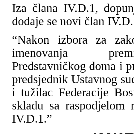
Iza člana IV.D.1, do
dodaje se novi član IV.D.1
“Nakon izbora za zako
imenovanja premij
Predstavničkog doma i p
predsjednik Ustavnog su
i tužilac Federacije Bo
skladu sa raspodjelom
IV.D.1.”