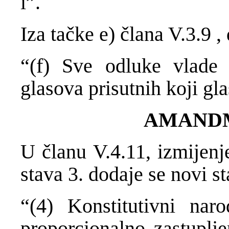
i”.
Iza tačke e) člana V.3.9 , 
“(f) Sve odluke vlade
glasova prisutnih koji gla
AMAND
U članu V.4.11, izmije
stava 3. dodaje se novi sta
“(4) Konstitutivni naro
proporcionalno zastuplj