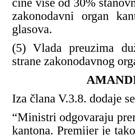
čine više od 30% stanovn
zakonodavni organ kan
glasova.
(5) Vlada preuzima du
strane zakonodavnog org
AMAND
Iza člana V.3.8. dodaje se
“Ministri odgovaraju pr
kantona. Premijer je ta