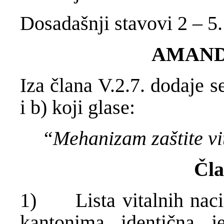
Dosadašnji stavovi 2 – 5.
AMAND
Iza člana V.2.7. dodaje s
i b) koji glase:
“Mehanizam zaštite vi
Čla
1) Lista vitalnih nacion
kantonima identična 