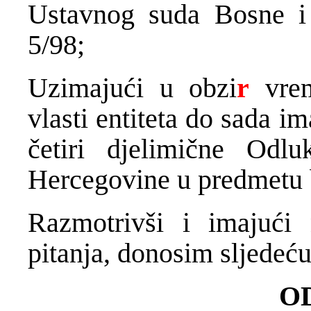
Ustavnog suda Bosne i
5/98;
Uzimajući u obzi
r
vrem
vlasti entiteta do sada i
četiri djelimične Od
Hercegovine u predmetu b
Razmotrivši i imajuć
pitanja, donosim sljedeć
O