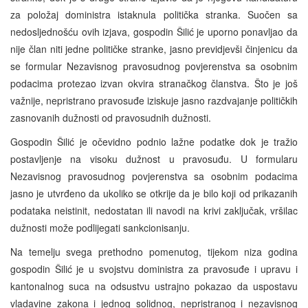
za položaj doministra istaknula politička stranka. Suočen sa
nedosljednošću ovih izjava, gospodin Šilić je uporno ponavljao da
nije član niti jedne političke stranke, jasno previdjevši činjenicu da
se formular Nezavisnog pravosudnog povjerenstva sa osobnim
podacima protezao izvan okvira stranačkog članstva. Što je još
važnije, nepristrano pravosuđe iziskuje jasno razdvajanje političkih
zasnovanih dužnosti od pravosudnih dužnosti.
Gospodin Šilić je očevidno podnio lažne podatke dok je tražio
postavljenje na visoku dužnost u pravosuđu. U formularu
Nezavisnog pravosudnog povjerenstva sa osobnim podacima
jasno je utvrđeno da ukoliko se otkrije da je bilo koji od prikazanih
podataka neistinit, nedostatan ili navodi na krivi zaključak, vršilac
dužnosti može podlijegati sankcionisanju.
Na temelju svega prethodno pomenutog, tijekom niza godina
gospodin Šilić je u svojstvu doministra za pravosuđe i upravu i
kantonalnog suca na odsustvu ustrajno pokazao da uspostavu
vladavine zakona i jednog solidnog, nepristranog i nezavisnog