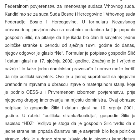
Federalnom povjerenstvu za imenovanje sudaca Vrhovnog suda.
Kandidirao se za suca Suda Bosne i Hercegovine i Vrhovnog suda
Federacije Bosne i Hercegovine. U formularu Nezavisnog
pravosudnog povjerenstva sa osobnim podacima koji je popunio
gospodin Šilić, na pitanje da li je ikada bio član ili savjetnik ijedne
političke stranke u periodu od sječnja 1991. godine do danas,
njegov odgovor je glasio “Ne”. Formular je potpisao gospodin Šilić
i datum glasi na 17. sječnja 2002. godine. Značajno je i vrijedno
pažnje i to kako jedan doministar pravosuđa i uprave može tvrditi
da nije politički savjetnik. Ovo je u jasnoj suprotnosti sa njegovim
prethodnim izjavama u obrascu izjave o materijalnom stanju koje
je podnio OESS-u i Privremenom izbornom povjerenstvu, prije
njegovog drugog imenovanja na mjestu doministra. Ovaj obrazac
potpisao je gospodin Šilić i datum glasi na 10. srpnja 2001.
godine. U rubrici “politička stranka/koalicija”, gospodin Šilić je
napisao “HDZ”. Vidljivo je stoga da je gospodin Šilić tvrdio da s
jedne strane niti pripada članstvu niti je savjetnik bilo koje političke
stranke, dok je s druge strane izjavio da je njegovu kandidaturu