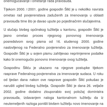
onemogućavanje i ometanje rada pravosuđa.
Tijekom 2000. i 2001. godine gospodin Šilić je u nekoliko navrata
ometao rad povjerenstava zaduženih za imenovanja u oblasti
pravosuđa time što je davao upute po pojedinačnim slučajevima.
U slučaju bivšeg općinskog tužitelja u kantonu, gospodin Šilić je
jasno ometao proces njegovog ponovnog imenovanja
posredstvom svog pisma od 16. studenog 2000. godine
naslovljenog na Federalno povjerenstvo za imenovanje tužitelja.
Gospodin Šilić je u svjem pismu zahtijevao neprimjerene podatke
kako bi onemogućio ponovno imenovanje ovog tužitelja.
Gospodinu Šiliću je ukazano na njegove postupke tijekom
rasprave Federalnog povjerenstva za imenovanje sudaca. U roku
od tjedan dana nakon ove rasprave gospodin Šilić pokušao je
narušiti ugled bivšeg tužitelja. Gospodin Šilić je dana 26. veljače
2002. godine dodatno zlouporabio svoj položaj doministra
pravosuđa, izdavanjem naloga kantonalnom tužitelju da iz
neutemeljenih razloga poništi bivšem tužitelju novo imenovanje na