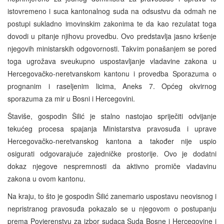
istovremeno i suca kantonalnog suda na odsustvu da odmah ne
postupi sukladno imovinskim zakonima te da kao rezulatat toga
dovodi u pitanje njihovu provedbu. Ovo predstavlja jasno kršenje
njegovih ministarskih odgovornosti. Takvim ponašanjem se pored
toga ugrožava sveukupno uspostavljanje vladavine zakona u
Hercegovačko-neretvanskom kantonu i provedba Sporazuma o
prognanim i raseljenim licima, Aneks 7. Općeg okvirnog
sporazuma za mir u Bosni i Hercegovini.
Štaviše, gospodin Šilić je stalno nastojao spriječiti odvijanje
tekućeg procesa spajanja Ministarstva pravosuđa i uprave
Hercegovačko-neretvanskog kantona a također nije uspio
osigurati odgovarajuće zajedničke prostorije. Ovo je dodatni
dokaz njegove nespremnosti da aktivno promiče vladavinu
zakona u ovom kantonu.
Na kraju, to što je gospodin Šilić zanemario uspostavu neovisnog i
nepristranog pravosuđa pokazalo se u njegovom o postupanju
prema Povjerenstvu za izbor sudaca Suda Bosne i Hercegovine i