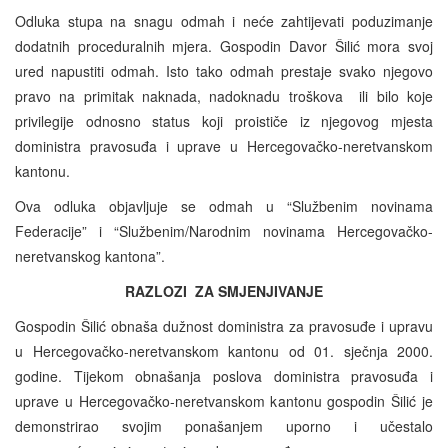
Odluka stupa na snagu odmah i neće zahtijevati poduzimanje
dodatnih proceduralnih mjera. Gospodin Davor Šilić mora svoj
ured napustiti odmah. Isto tako odmah prestaje svako njegovo
pravo na primitak naknada, nadoknadu troškova ili bilo koje
privilegije odnosno status koji proističe iz njegovog mjesta
doministra pravosuđa i uprave u Hercegovačko-neretvanskom
kantonu.
Ova odluka objavljuje se odmah u “Službenim novinama
Federacije” i “Službenim/Narodnim novinama Hercegovačko-
neretvanskog kantona”.
RAZLOZI ZA SMJENJIVANJE
Gospodin Šilić obnaša dužnost doministra za pravosuđe i upravu
u Hercegovačko-neretvanskom kantonu od 01. sječnja 2000.
godine. Tijekom obnašanja poslova doministra pravosuđa i
uprave u Hercegovačko-neretvanskom kantonu gospodin Šilić je
demonstrirao svojim ponašanjem uporno i učestalo