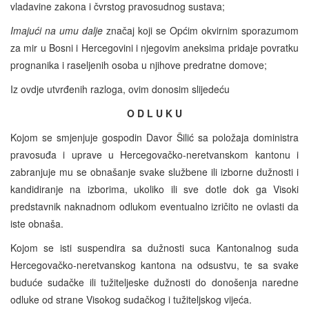
vladavine zakona i čvrstog pravosudnog sustava;
Imajući na umu dalje
značaj koji se Općim okvirnim sporazumom
za mir u Bosni i Hercegovini i njegovim aneksima pridaje povratku
prognanika i raseljenih osoba u njihove predratne domove;
Iz ovdje utvrđenih razloga, ovim donosim slijedeću
O D L U K U
Kojom se smjenjuje gospodin Davor Šilić sa položaja doministra
pravosuđa i uprave u Hercegovačko-neretvanskom kantonu i
zabranjuje mu se obnašanje svake službene ili izborne dužnosti i
kandidiranje na izborima, ukoliko ili sve dotle dok ga Visoki
predstavnik naknadnom odlukom eventualno izričito ne ovlasti da
iste obnaša.
Kojom se isti suspendira sa dužnosti suca Kantonalnog suda
Hercegovačko-neretvanskog kantona na odsustvu, te sa svake
buduće sudačke ili tužiteljeske dužnosti do donošenja naredne
odluke od strane Visokog sudačkog i tužiteljskog vijeća.