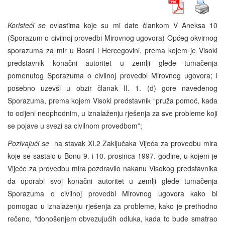
Koristeći se
ovlastima koje su mi date člankom V Aneksa 10
(Sporazum o civilnoj provedbi Mirovnog ugovora) Općeg okvirnog
sporazuma za mir u Bosni i Hercegovini, prema kojem je Visoki
predstavnik konačni autoritet u zemlji glede tumačenja
pomenutog Sporazuma o civilnoj provedbi Mirovnog ugovora; i
posebno uzevši u obzir članak II. 1. (d) gore navedenog
Sporazuma, prema kojem Visoki predstavnik “pruža pomoć, kada
to ocijeni neophodnim, u iznalaženju rješenja za sve probleme koji
se pojave u svezi sa civilnom provedbom”;
Pozivajući se
na stavak XI.2 Zaključaka Vijeća za provedbu mira
koje se sastalo u Bonu 9. i 10. prosinca 1997. godine, u kojem je
Vijeće za provedbu mira pozdravilo nakanu Visokog predstavnika
da uporabi svoj konačni autoritet u zemlji glede tumačenja
Sporazuma o civilnoj provedbi Mirovnog ugovora kako bi
pomogao u iznalaženju rješenja za probleme, kako je prethodno
rečeno, “donošenjem obvezujućih odluka, kada to bude smatrao