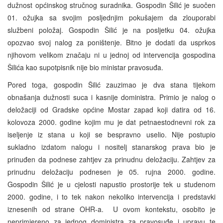
dužnost općinskog stručnog suradnika. Gospodin Šilić je suočen
01. ožujka sa svojim posljednjim pokušajem da zlouporabi
službeni položaj. Gospodin Šilić je na posljetku 04. ožujka
opozvao svoj nalog za poništenje. Bitno je dodati da usprkos
njihovom velikom značaju ni u jednoj od intervencija gospodina
Šilića kao supotpisnik nije bio ministar pravosuđa.
Pored toga, gospodin Šilić zauzimao je dva stana tijekom
obnašanja dužnosti suca i kasnije doministra. Primio je nalog o
deložaciji od Gradske općine Mostar zapad koji datira od 16.
kolovoza 2000. godine kojim mu je dat petnaestodnevni rok za
iseljenje iz stana u koji se bespravno uselio. Nije postupio
sukladno izdatom nalogu i nositelj stanarskog prava bio je
prinuđen da podnese zahtjev za prinudnu deložaciju. Zahtjev za
prinudnu deložaciju podnesen je 05. rujna 2000. godine.
Gospodin Šilić je u cjelosti napustio prostorije tek u studenom
2000. godine, i to tek nakon nekoliko intervencija i predstavki
iznesenih od strane OHR-a. U ovom kontekstu, osobito je
neprimjereno za jednog doministra za pravosuđe i upravu te