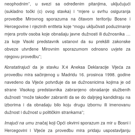
neophodnim”, u svezi sa određenim pitanjima, uključujući
(sukladno točki (c) ovog stavka) i “mjere u svrhu osiguranja
provedbe Mirovnog sporazuma na čitavom teritoriju Bosne i
Hercegovine i njezinih entiteta koje “mogu uključivati poduzimanje
mjera protiv osoba koje obnašaju javne dužnosti ili dužnosnika …
za koje Visoki predstavnik ustanovi da su prekšili zakonske
obveze utvrđene Mirovnim sporazumom odnosno uvjete za
njegovu provedbu”;
Konstatirajući
da je stavku X:4 Aneksa Deklaracije Vijeća za
provedbu mira sačinjenog u Madridu 16. prosinca 1998. godine
navedeno da Vijeće potvrđuje da se dužnosnicima kojima je od
strane Visokog predstavnika zabranjeno obnašanje službenih
dužnosti “može također zabraniti da se do daljnjeg kandidiraju na
izborima i da obnašaju bilo koju drugu izbornu ili imenovanu
dužnost i dužnost u političkim strankama”;
Imajući na umu
značaj koji Opći okvirni sporazum za mir u Bosni i
Hercegovini i Vijeće za provedbu mira pridaju uspostavljanju