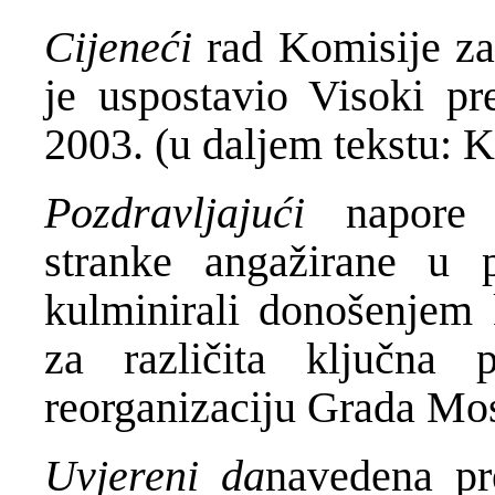
Cijeneći
rad Komisije z
je uspostavio Visoki pr
2003. (u daljem tekstu: K
Pozdravljajući
napore 
stranke angažirane u 
kulminirali donošenjem k
za različita ključna
reorganizaciju Grada Mos
Uvjereni da
navedena pr