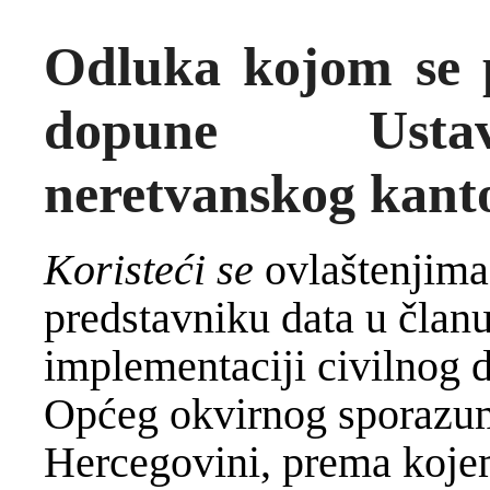
Odluka kojom se p
dopune Ustav
neretvanskog kant
Koristeći se
ovlaštenjima
predstavniku data u čla
implementaciji civilnog 
Općeg okvirnog sporazum
Hercegovini, prema kojem