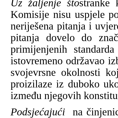
Uz žaljenje što
stranke 
Komisije nisu uspjele po
neriješena pitanja i uvje
pitanja dovelo do znač
primijenjenih standar
istovremeno održavao izb
svojevrsne okolnosti ko
proizilaze iz duboko uko
između njegovih konstitu
Podsjećajući
na činjenic