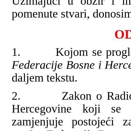
Uzimajući u obzir i i
pomenute stvari, donosim
O
1. Kojom se progl
Federacije Bosne i Herc
daljem tekstu.
2. Zakon o Radio-tel
Hercegovine koji se
zamjenjuje postojeći 