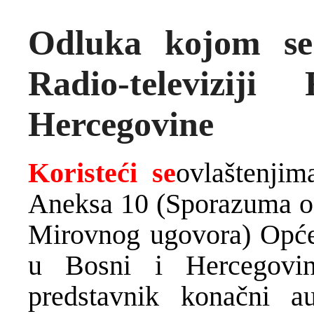
Odluka kojom se
Radio-televizij
Hercegovine
Koristeći se
ovlaštenji
Aneksa 10 (Sporazuma o i
Mirovnog ugovora) Opće
u Bosni i Hercegovi
predstavnik konačni a