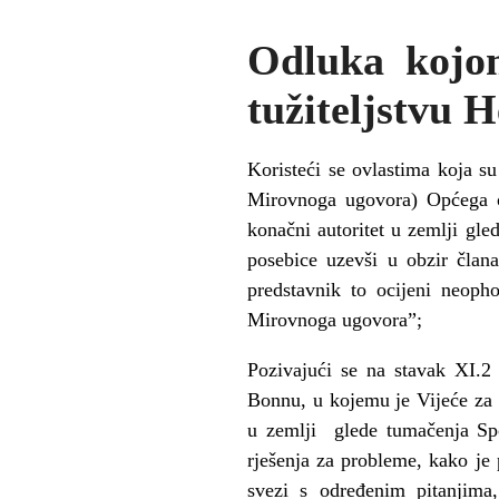
Odluka kojo
tužiteljstvu 
Koristeći se ovlastima koja s
Mirovnoga ugovora) Općega o
konačni autoritet u zemlji gl
posebice uzevši u obzir član
predstavnik to ocijeni neoph
Mirovnoga ugovora”;
Pozivajući se na stavak XI.2
Bonnu, u kojemu je Vijeće za 
u zemlji glede tumačenja Sp
rješenja za probleme, kako j
svezi s određenim pitanjima