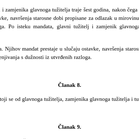
 i zamjenika glavnoga tužitelja traje šest godina, nakon čeg
vke, navršenja starosne dobi propisane za odlazak u mirovinu 
ga. Po isteku mandata, glavni tužitelj i zamjenik glavnoga 
na. Njihov mandat prestaje u slučaju ostavke, navršenja staro
enjivanja s dužnosti iz utvrđenih razloga.
Članak 8.
toji se od glavnoga tužitelja, zamjenika glavnoga tužitelja i tuž
Članak 9.