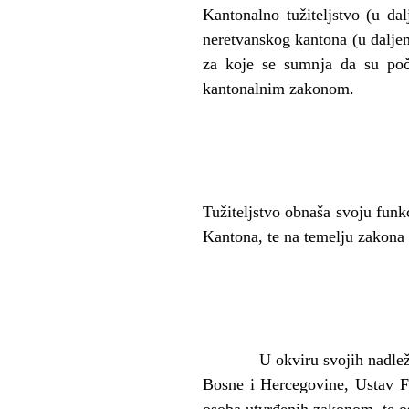
Kantonalno tužiteljstvo (u da
neretvanskog kantona (u dalje
za koje se sumnja da su poči
kantonalnim zakonom.
Tužiteljstvo obnaša svoju fun
Kantona, te na temelju zakona
U okviru svojih nadležnosti, 
Bosne i Hercegovine, Ustav Fe
osoba utvrđenih zakonom, te os