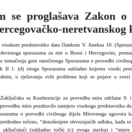
m se proglašava Zakon o
Hercegovačko-neretvanskog
u visokom predstavniku data člankom V. Aneksa 10. (Sporaz
kvirnoga sporazuma za mir u Bosni i Hercegovini, prema 
ede tumačenja gore narečenoga Sporazuma o provedbi civilno
ak II 1. (d) istoga Sporazuma sukladno kojemu visoki pre
odnim, u rješavanju svih problema koji se pojave u svezi
 Zaključaka sa Konferencije za provedbu mira održane 9. 
provedbu mira pozdravilo namjeru visokoga predstavnika da is
orazuma o provedbi civilnoga dijela Mirovnoga ugovora k
e prethodno rečeno, “donošenjem obvezujućih odluka, kada t
, uključujući (sukladno točki (c) ovoga stavka) i “mjere