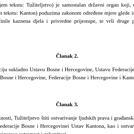
ljem tekstu: Tužiteljstvo) je samostalan državni organ koji
m tekstu: Kanton) poduzima zakonom određene mjere glede ist
nile kaznena djela i privredne prijestupe, te vrši druge 
Članak 2.
kciju sukladno Ustavu Bosne i Hercegovine, Ustavu Federacij
 Bosne i Hercegovine, Federacije Bosne i Hercegovine i Kant
Članak 3.
Tužiteljstvo štiti ostvarivanje ljudskih prava i građanski
deracije Bosne i Hercegovinei Ustav Kantona, kao i ostvari
igurava ustavnost i zakonitost.