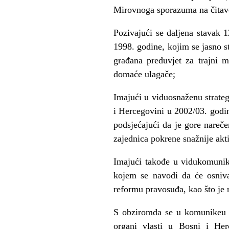
Mirovnoga sporazuma na čitavom
Pozivajući se daljena stavak 
1998. godine, kojim se jasno s
građana preduvjet za trajni 
domaće ulagače;
Imajući u viduosnaženu strateg
i Hercegovini u 2002/03. godin
podsjećajući da je gore nareč
zajednica pokrene snažnije akt
Imajući takođe u vidukomunik
kojem se navodi da će osnivan
reformu pravosuđa, kao što je r
S obziromda se u komunikeu U
organi vlasti u Bosni i He