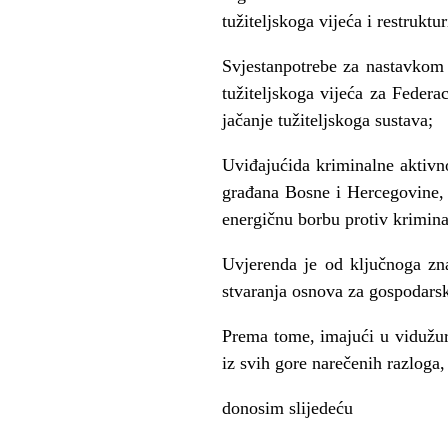
tužiteljskoga vijeća i restruktu
Svjestanpotrebe za nastavkom 
tužiteljskoga vijeća za Federa
jačanje tužiteljskoga sustava;
Uviđajućida kriminalne aktivno
građana Bosne i Hercegovine, t
energičnu borbu protiv krimina
Uvjerenda je od ključnoga zna
stvaranja osnova za gospodarski
Prema tome, imajući u vidužurn
iz svih gore narečenih razloga,
donosim slijedeću