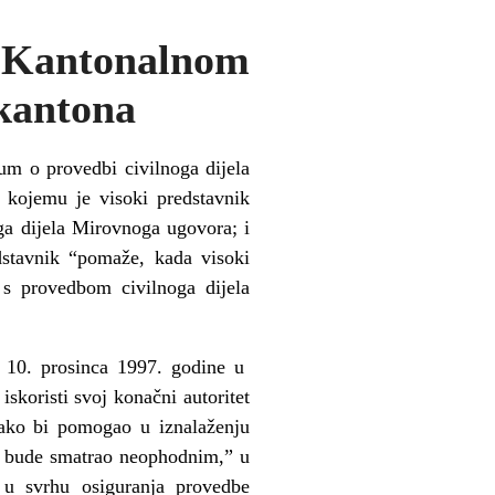
 Kantonalnom
 kantona
um o provedbi civilnoga dijela
kojemu je visoki predstavnik
ga dijela Mirovnoga ugovora; i
dstavnik “pomaže, kada visoki
 s provedbom civilnoga dijela
i 10. prosinca 1997. godine u
koristi svoj konačni autoritet
ako bi pomogao u iznalaženju
o bude smatrao neophodnim,” u
 u svrhu osiguranja provedbe