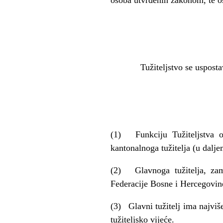
Tužiteljstvo se uspostavlj
(1) Funkciju Tužiteljstva ob
kantonalnoga tužitelja (u daljem
(2) Glavnoga tužitelja, zamj
Federacije Bosne i Hercegovine
(3) Glavni tužitelj ima najviš
tužiteljsko vijeće.