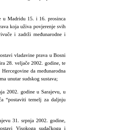
e u Madridu 15. i 16. prosinca
rava koja uživa povjerenje svih
rivuče i zadrži međunarodne i
postavi vladavine prava u Bosni
ra 28. veljače 2002. godine, te
e i Hercegovine da međunarodna
lema unutar sudskog sustava;
ja 2002. godine u Sarajevu, u
a “postaviti temelj za daljnju
jevu 31. srpnja 2002. godine,
ostavi Visokoga sudačkoga i