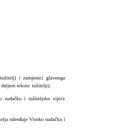
užitelj) i zamjenici glavnoga
daljem tekstu: tužitelji).
 sudačko i tužiteljsko vijeće
telja određuje Visoko sudačko i