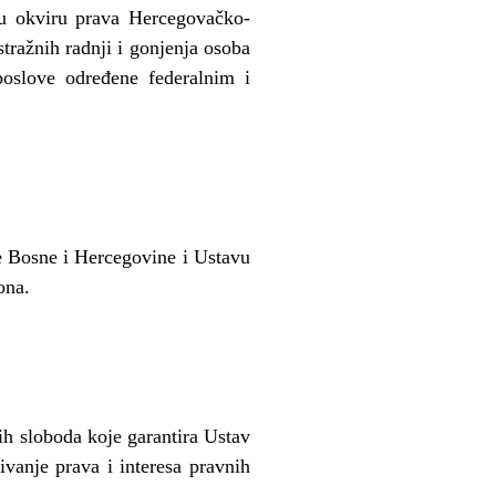
, u okviru prava Hercegovačko-
ražnih radnji i gonjenja osoba
poslove određene federalnim i
e Bosne i Hercegovine i Ustavu
ona.
h sloboda koje garantira Ustav
vanje prava i interesa pravnih