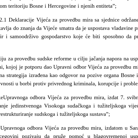
 teritoriju Bosne i Hercegovine i njenih entiteta”;
12.1 Deklaracije Vijeća za provedbu mira sa sjednice održan
tavlja do znanja da Vijeće smatra da je uspostava vladavine p
mir i samoodrživo gospodarstvo koje će biti sposobno da p
iju za provedbu sudske reforme u cilju jačanja napora na us
i, kojoj je potporu dao Upravni odbor Vijeća za provedbu mi
ena strategija izrađena kao odgovor na pozive organa Bosn
ivnosti u borbi protiv privrednog kriminala, korupcije i prob
eUpravnoga odbora Vijeća za provedbu mira, izdat 7. svibn
je jedinstvenoga Visokoga sudačkoga i tužiteljskoga vijeć
estrukturiranje sudskoga i tužiteljskoga sustava”;
pravnoga odbora Vijeća za provedbu mira, izdatom u Sara
rcegovini pozivaju da pruže pomoć u blagovremenoj usp