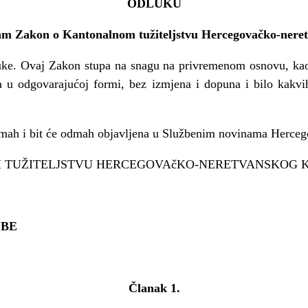
ODLUKU
m Zakon o Kantonalnom tužiteljstvu Hercegovačko-nere
luke. Ovaj Zakon stupa na snagu na privremenom osnovu, kao
 u odgovarajućoj formi, bez izmjena i dopuna i bilo kakvih
mah i bit će odmah objavljena u Službenim novinama Herceg
 TUŽITELJSTVU HERCEGOVAčKO-NERETVANSKOG 
BE
Članak 1.