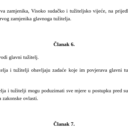
a zamjenika, Visoko sudačko i tužiteljsko vijeće, na prijed
rvog zamjenika glavnoga tužitelja.
Članak 6.
odi glavni tužitelj.
ja i tužitelji obavljaju zadaće koje im povjerava glavni tuž
ja i tužitelji mogu poduzimati sve mjere u postupku pred su
a zakonske ovlasti.
Članak 7.