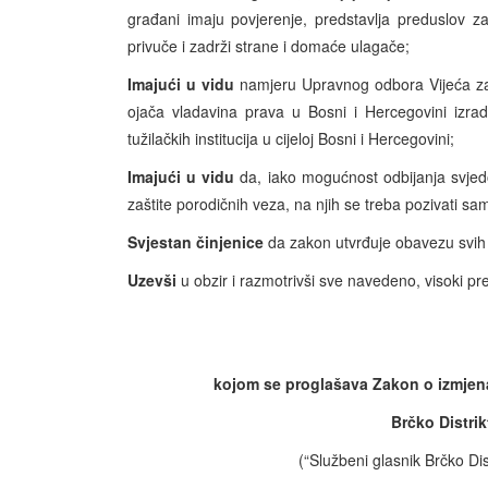
građani imaju povjerenje, predstavlja preduslov z
privuče i zadrži strane i domaće ulagače;
Imajući u vidu
namjeru Upravnog odbora Vijeća za
ojača vladavina prava u Bosni i Hercegovini izra
tužilačkih institucija u cijeloj Bosni i Hercegovini;
Imajući u vidu
da, iako mogućnost odbijanja svje
zaštite porodičnih veza, na njih se treba pozivati sa
Svjestan činjenice
da zakon utvrđuje obavezu svih 
Uzevši
u obzir i razmotrivši sve navedeno, visoki pr
kojom se proglašava Zakon o izmje
Brčko Distri
(“Službeni glasnik Brčko Dis