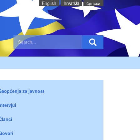
English
hrvatski
cрпски
Saopćenja za javnost
Intervjui
Članci
Govori