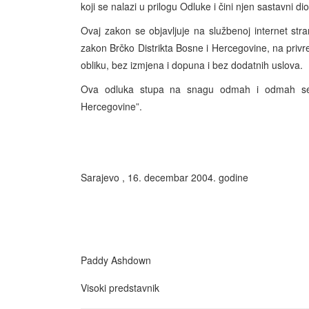
koji se nalazi u prilogu Odluke i čini njen sastavni dio
Ovaj zakon se objavljuje na službenoj internet st
zakon Brčko Distrikta Bosne i Hercegovine, na privr
obliku, bez izmjena i dopuna i bez dodatnih uslova.
Ova odluka stupa na snagu odmah i odmah se o
Hercegovine”.
Sarajevo , 16. decembar 2004. godine
Paddy Ashdown
Visoki predstavnik