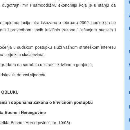
a dugotrajni mir i samoodrživu ekonomiju koja je u stanju da
 implementaciju mira iskazanu u februaru 2002. godine da se
dom i provedbom novih krivičnih zakona i jačanjem sudskih i
dočenja u sudskom postupku služi važnom strateškom interesu
mo u rijetkim slučajevima;
građana da sarađuju u istrazi i krivičnom gonjenju;
edstavnik donosi sljedeću
ODLUKU
nama i dopunama Zakona o krivičnom postupku
kta Bosne i Hercegovine
trikta Bosne i Hercegovine”, br. 10/03)