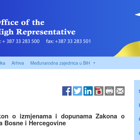
ika
Arhiva
Međunarodna zajednica u BiH
kon o izmjenama i dopunama Zakona o
ta Bosne i Hercegovine