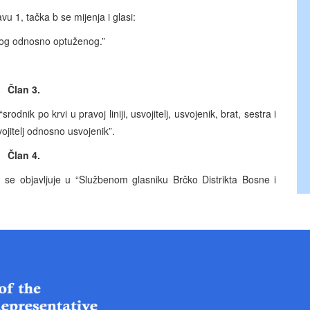
avu 1, tačka b se mijenja i glasi:
ičenog odnosno optuženog.”
Član 3.
 “srodnik po krvi u pravoj liniji, usvojitelj, usvojenik, brat, sestra i
usvojitelj odnosno usvojenik”.
Član 4.
bjavljuje u “Službenom glasniku Brčko Distrikta Bosne i