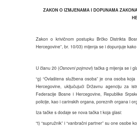
ZAKON O IZMJENAMA I DOPUNAMA ZAKONA 
H
Zakon o krivičnom postupku Brčko Distrikta Bosn
Hercegovine”, br. 10/03) mijenja se i dopunjuje kako s
U članu 20 (
Osnovni pojmovi
) tačka g mijenja se i gl
“g) “Ovlaštena službena osoba” je ona osoba koja 
Hercegovine, uključujući Državnu agenciju za ist
Federacije Bosne i Hercegovine, Republike Srpske
policije, kao i carinskih organa, poreznih organa i org
Iza tačke s dodaje se nova tačka t koja glasi:
“t) “supružnik” i “vanbračni partner” su one osobe k