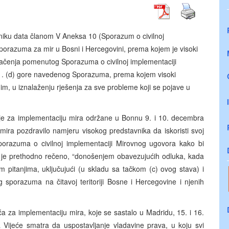
niku data članom V Aneksa 10 (Sporazum o civilnoj
orazuma za mir u Bosni i Hercegovini, prema kojem je visoki
umačenja pomenutog Sporazuma o civilnoj implementaciji
. 1. (d) gore navedenog Sporazuma, prema kojem visoki
m, u iznalaženju rješenja za sve probleme koji se pojave u
ije za implementaciju mira održane u Bonnu 9. i 10. decembra
mira pozdravilo namjeru visokog predstavnika da iskoristi svoj
porazuma o civilnoj implementaciji Mirovnog ugovora kako bi
 je prethodno rečeno, “donošenjem obavezujućih odluka, kada
pitanjima, uključujući (u skladu sa tačkom (c) ovog stava) i
 sporazuma na čitavoj teritoriji Bosne i Hercegovine i njenih
ća za implementaciju mira, koje se sastalo u Madridu, 15. i 16.
Vijeće smatra da uspostavljanje vladavine prava, u koju svi