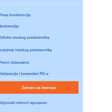
Press konferencije
Multimedija
Odluke visokog predstavnika
Izvještaji visokog predstavnika
Pravni dokumenti
Deklaracije i komunikei PIC-a
Zahtjevi za intervjue
Dejtonski mirovni sporazum