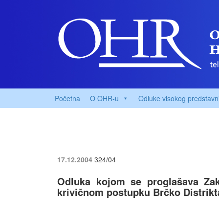
Početna
O OHR-u
Odluke visokog predstavn
17.12.2004
324/04
Odluka kojom se proglašava Za
krivičnom postupku Brčko Distrik