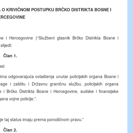
O KRIVIČNOM POSTUPKU BRČKO DISTRIKTA BOSNE I
ERCEGOVINE
e i Hercegovine (“Službeni glasnik Brčko Distrikta Bosne i
lijedi:
Član 1.
asi:
ima odgovarajuća ovlaštenja unutar policijskih organa Bosne i
rage i zaštitu i Državnu graničnu službu, policijskih organa
 i Brčko Distrikta Bosne i Hercegovine, sudske i finansijske
ana vojne policije;”.
oje taj status imaju prema porodičnom pravu.”
Član 2.