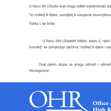
U članu 83 (
Osobe koje mogu odbiti svjedočenje
) st
“b) roditelj ili dijete, usvojitelj ili usvojenik osumnj
Tačka c se briše.
U članu 293 (
Subjekti žalbe
), stavu 2, riječi
hranitelj” se zamjenjuju riječima “roditelj ili dijete i 
Ovaj zakon stupa na snagu odmah i odmah se o
Hercegovine”.