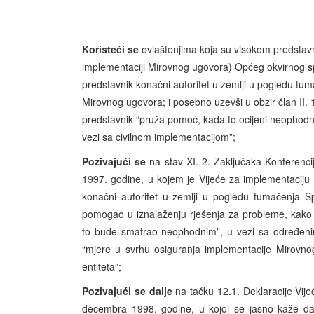
Koristeći se
ovlaštenjima koja su visokom predstav
implementaciji Mirovnog ugovora) Općeg okvirnog sp
predstavnik konačni autoritet u zemlji u pogledu t
Mirovnog ugovora; i posebno uzevši u obzir član II
predstavnik “pruža pomoć, kada to ocijeni neophodni
vezi sa civilnom implementacijom”;
Pozivajući se
na stav XI. 2. Zaključaka Konferenc
1997. godine, u kojem je Vijeće za implementaciju 
konačni autoritet u zemlji u pogledu tumačenja S
pomogao u iznalaženju rješenja za probleme, kako
to bude smatrao neophodnim”, u vezi sa određenim 
“mjere u svrhu osiguranja implementacije Mirovnog
entiteta”;
Pozivajući se
dalje
na tačku 12.1. Deklaracije Vije
decembra 1998. godine, u kojoj se jasno kaže da 