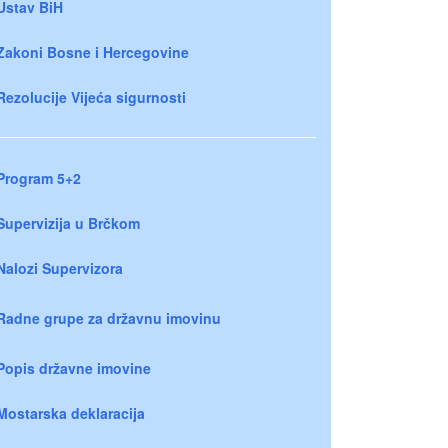
Ustav BiH
Zakoni Bosne i Hercegovine
Rezolucije Vijeća sigurnosti
Program 5+2
Supervizija u Brčkom
Nalozi Supervizora
Radne grupe za državnu imovinu
Popis državne imovine
Mostarska deklaracija